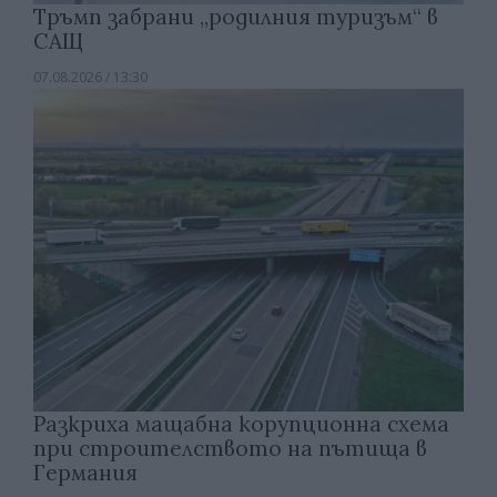
Тръмп забрани „родилния туризъм“ в
САЩ
07.08.2026 / 13:30
Разкриха мащабна корупционна схема
при строителството на пътища в
Германия