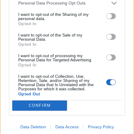
07.08.2026 / 16:00
Personal Data Processing Opt Outs
I want to opt-out of the Sharing of my
personal data.
Opted In
I want to opt-out of the Sale of my
Personal Data.
Opted In
I want to opt-out of processing my
Personal Data for Targeted Advertising.
Opted In
I want to opt-out of Collection, Use,
Retention, Sale, and/or Sharing of my
Personal Data that Is Unrelated with the
Purposes for which it was collected.
Изкуствен интелект за първи път
Opted Out
създаде нови жизнеспособни вируси
CONFIRM
07.08.2026 / 15:30
Data Deletion
Data Access
Privacy Policy