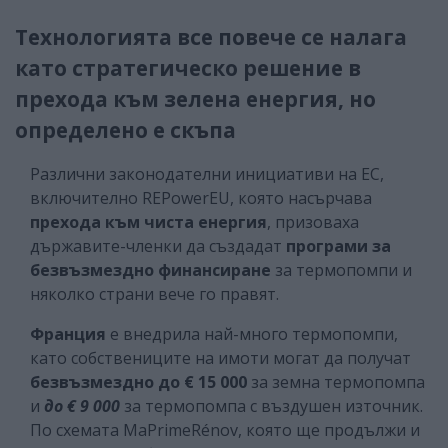
Технологията все повече се налага
като стратегическо решение в
прехода към зелена енергия, но
определено е скъпа
Различни законодателни инициативи на ЕС,
включително REPowerEU, която насърчава
прехода към чиста енергия
, призоваха
държавите-членки да създадат
програми за
безвъзмездно финансиране
за термопомпи и
няколко страни вече го правят.
Франция
е внедрила най-много термопомпи,
като собствениците на имоти могат да получат
безвъзмездно до € 15 000
за земна термопомпа
и
до € 9 000
за термопомпа с въздушен източник.
По схемата MaPrimeRénov, която ще продължи и