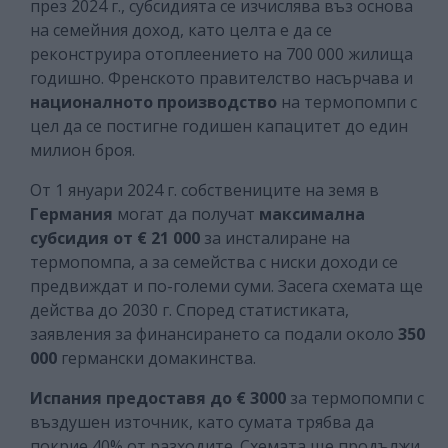
през 2024 г., субсидията се изчислява въз основа
на семейния доход, като целта е да се
реконструира отоплеението на 700 000 жилища
годишно. Френското правителство насърчава и
националното производство
на термопомпи с
цел да се постигне годишен капацитет до един
милион броя.
От 1 януари 2024 г. собствениците на земя в
Германия
могат да получат
максимална
субсидия от € 21 000
за инсталиране на
термопомпа, а за семейства с ниски доходи се
предвиждат и по-големи суми. Засега схемата ще
действа до 2030 г. Според статистиката,
заявления за финансирането са подали около
350
000
германски домакинства.
Испания предоставя до € 3000
за термопомпи с
въздушен източник, като сумата трябва да
покрие 40% от разходите. Схемата ще продължи