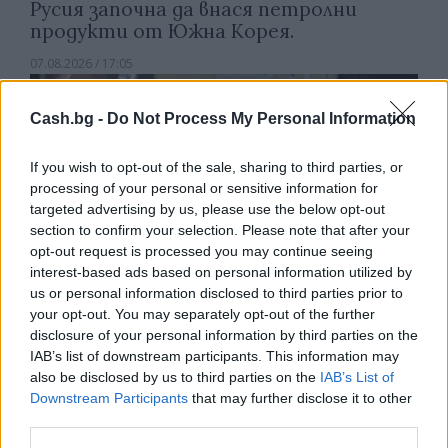
Русия започна да внася петролни
продукти от Южна Корея.
07.08.2026 / 17:05
Cash.bg -
Do Not Process My Personal Information
If you wish to opt-out of the sale, sharing to third parties, or
processing of your personal or sensitive information for
targeted advertising by us, please use the below opt-out
section to confirm your selection. Please note that after your
opt-out request is processed you may continue seeing
interest-based ads based on personal information utilized by
us or personal information disclosed to third parties prior to
your opt-out. You may separately opt-out of the further
disclosure of your personal information by third parties on the
IAB’s list of downstream participants. This information may
Древен храм на почти 900 години
also be disclosed by us to third parties on the
IAB’s List of
откриха под кафене за сладолед в
Downstream Participants
that may further disclose it to other
Полша
third parties.