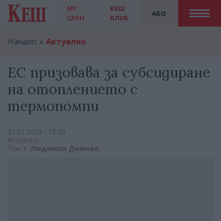
MY
КЕШ
АБО
CASH
КЛУБ
Начало
Актуално
ЕС призовава за субсидиране
на отоплението с
термопомпи
21.01.2024 / 15:00
Актуално
Текст:
Людмила Димова