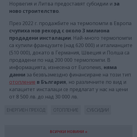
Норвегия и Литва предоставят субсидии и
за
ново строителство
.
През 2022 г. продажбите на термопомпи в Европа
счупиха нов рекорд с
около 3 милиона
продадени инсталации
. Най-много термопомпи
са купили французите (над 620 000) и италианците
(510 000), докато в Германия, Швеция и Полша са
продадени по над 200 000 термопомпи. В
информацията, изнесена от Euronews,
няма
данни
за безвъзмездно финансиране на този тип
отопление
в България
, но различните по вид и
капацитет инсталаци се предлагат у нас на цени
от 8 500 лв. до над 30 000 лв.
ЕНЕРГИЕН ПРЕХОД
ОТОПЛЕНИЕ
СУБСИДИИ
ВСИЧКИ НОВИНИ »