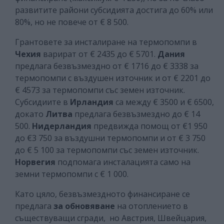
развитите райони субсидията достига до 60% или
80%, но не повече от € 8 500.
Грантовете за инсталиране на термопомпи в
Чехия
варират от € 2435 до € 5701.
Дания
предлага безвъзмездно от € 1716 до € 3338 за
термопомпи с въздушен източник и от € 2201 до
€ 4573 за термопомпи със земен източник.
Субсидиите в
Ирландия
са между € 3500 и € 6500,
докато
Литва
предлага безвъзмездно до € 14
500.
Нидерландия
предвижда помощ от €1 950
до €3 750 за въздушни термопомпи и от € 3 750
до € 5 100 за термопомпи със земен източник.
Норвегия
подпомага инсталацията само на
земни термопомпи с € 1 000.
Като цяло, безвъзмездното финансиране се
предлага
за обновяване
на отоплението в
съществуващи сгради, но Австрия, Швейцария,