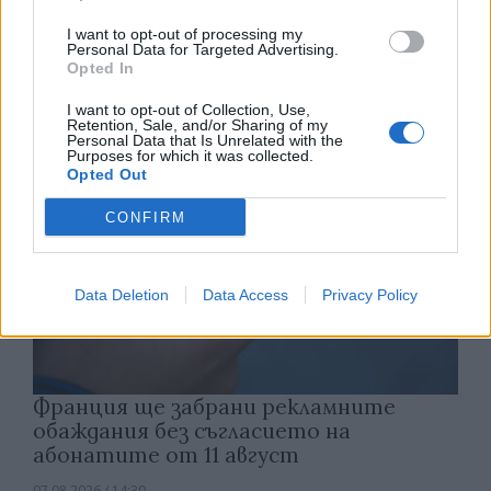
Астронавти на NASA излязоха в
открития космос
I want to opt-out of processing my
Personal Data for Targeted Advertising.
07.08.2026 / 15:00
Opted In
I want to opt-out of Collection, Use,
Retention, Sale, and/or Sharing of my
Personal Data that Is Unrelated with the
Purposes for which it was collected.
Opted Out
CONFIRM
Data Deletion
Data Access
Privacy Policy
Франция ще забрани рекламните
обаждания без съгласието на
абонатите от 11 август
07.08.2026 / 14:30