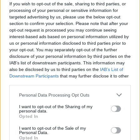
If you wish to opt-out of the sale, sharing to third parties, or
processing of your personal or sensitive information for
targeted advertising by us, please use the below opt-out
section to confirm your selection. Please note that after your
Изкуствен интелект за първи път
opt-out request is processed you may continue seeing
създаде нови жизнеспособни вируси
interest-based ads based on personal information utilized by
us or personal information disclosed to third parties prior to
07.08.2026 / 15:30
your opt-out. You may separately opt-out of the further
disclosure of your personal information by third parties on the
IAB’s list of downstream participants. This information may
also be disclosed by us to third parties on the
IAB’s List of
Downstream Participants
that may further disclose it to other
third parties.
Personal Data Processing Opt Outs
I want to opt-out of the Sharing of my
personal data.
Opted In
I want to opt-out of the Sale of my
Personal Data.
Opted In