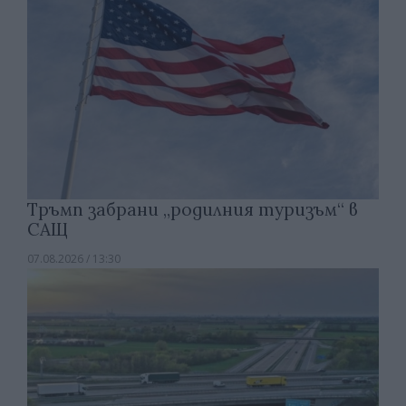
Тръмп забрани „родилния туризъм“ в
САЩ
07.08.2026 / 13:30