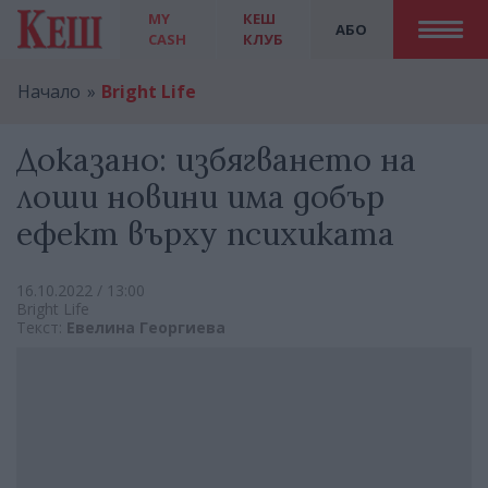
MY
КЕШ
АБО
CASH
КЛУБ
Начало
Bright Life
Доказано: избягването на
лоши новини има добър
ефект върху психиката
16.10.2022 / 13:00
Bright Life
Текст:
Евелина Георгиева