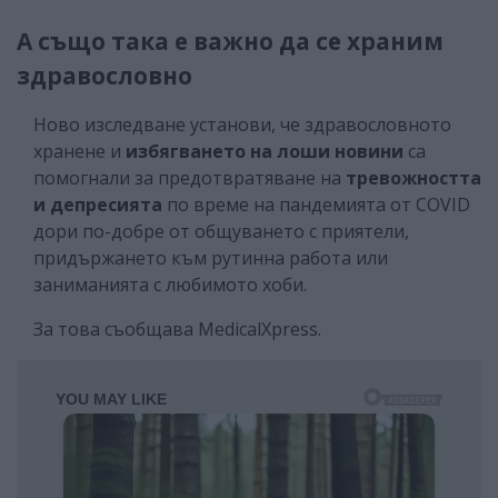
А също така е важно да се храним
здравословно
Ново изследване установи, че здравословното
хранене и
избягването на лоши новини
са
помогнали за предотвратяване на
тревожността
и депресията
по време на пандемията от COVID
дори по-добре от общуването с приятели,
придържането към рутинна работа или
заниманията с любимото хоби.
За това съобщава MedicalXpress.