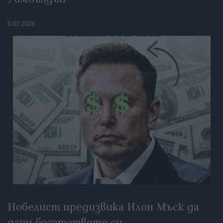
5.07.2026
Нобелист предизвика Илон Мъск да
дари богатството си