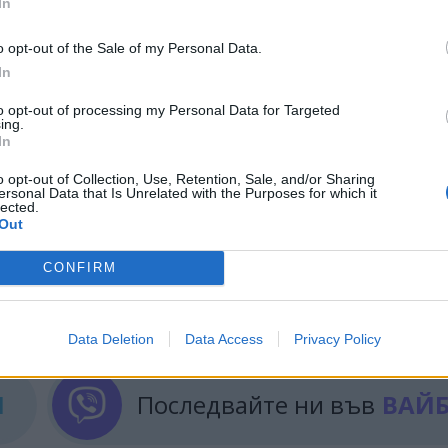
In
технологиите от Индустрия 4.0. Ще бъде подкрепен
зи от творческите индустрии и занаятите.
o opt-out of the Sale of my Personal Data.
In
амостоятелност на фирмите, във втория приоритет
а по-ефективно използване на ресурсите, разрабо
to opt-out of processing my Personal Data for Targeted
ing.
ност за рециклиране, повишаване на употребата 
In
на отпадъците и др.
o opt-out of Collection, Use, Retention, Sale, and/or Sharing
ersonal Data that Is Unrelated with the Purposes for which it
lected.
Out
CONFIRM
ИЧКИ НОВИНИ »
Data Deletion
Data Access
Privacy Policy
М
Последвайте ни във
ВАЙ