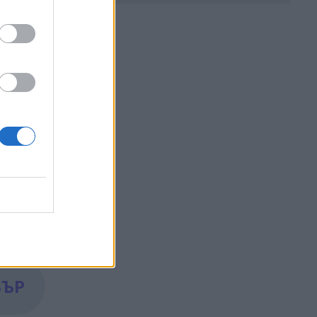
а
 –
тването
на
БЪР