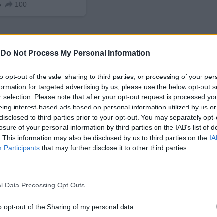
-
Do Not Process My Personal Information
to opt-out of the sale, sharing to third parties, or processing of your per
formation for targeted advertising by us, please use the below opt-out s
в предприятията“ е насочена към микро-, малкит
r selection. Please note that after your opt-out request is processed y
eing interest-based ads based on personal information utilized by us or
 подпомогнати компании в различни етапи на
disclosed to third parties prior to your opt-out. You may separately opt-
ва между МСП и големи дружества за разработване
losure of your personal information by third parties on the IAB’s list of
. This information may also be disclosed by us to third parties on the
IA
Participants
that may further disclose it to other third parties.
„Иновации и растеж“ и „Кръгова икономика“. Пре
иновации във фирмите, развитие на предприемаче
а съществуващи компании с фокус върху
l Data Processing Opt Outs
та, защита на патенти, индустриална собственос
o opt-out of the Sharing of my personal data.
нето на
киберсигурността
, поверителността на д