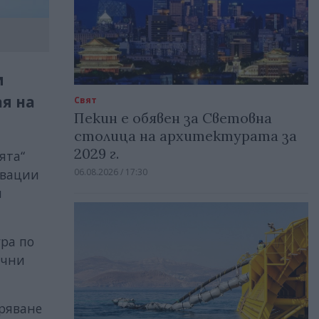
и
ая на
Свят
Пекин е обявен за Световна
столица на архитектурата за
2029 г.
ята“
06.08.2026 / 17:30
овации
и
ура по
ични
бряване