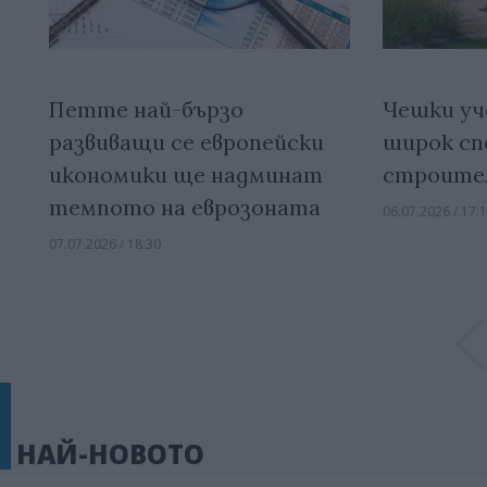
Петте най-бързо
Чешки уч
развиващи се европейски
широк сп
икономики ще надминат
строите
темпото на еврозоната
06.07.2026 / 17:
07.07.2026 / 18:30
НАЙ-НОВОТО