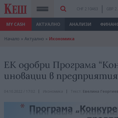
CHF 2.10463
GBP 2
MY
CASH
АКТУАЛНО
АНАЛИЗИ
ФИНАН
Начало
Актуално
Икономика
ЕК одобри Програма “К
иновации в предприятият
04.10.2022 / 17:02
Икономика
Текст:
Евелина Георгие