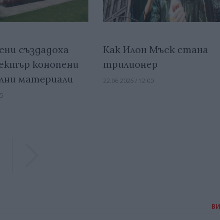
ени създадоха
Как Илон Мъск стана
ектър конопени
трилионер
лни материали
22.06.2026 / 12:00
15
Previous
Previous
В