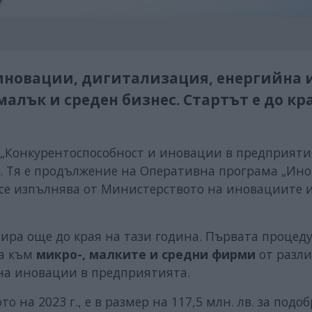
иновации, дигитализация, енергийна 
алък и среден бизнес. Стартът е до кр
 „Конкурентоспособност и иновации в предприяти
лв. Тя е продължение на Оперативна програма „Ин
 се изпълнява от Министерството на иновациите 
ира още до края на тази година. Първата процед
на към
микро-, малките и средни фирми
от разл
а иновации в предприятията.
о на 2023 г., е в размер на 117,5 млн. лв. за подо