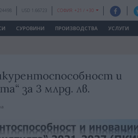
.24498
USD 1.66723
СОФИЯ:
+21 / +30
СИ
СУРОВИНИ
ПРОИЗВОДСТВА
УСЛУГИ
онкурентоспособност и
а“ за 3 млрд. лв.
ва