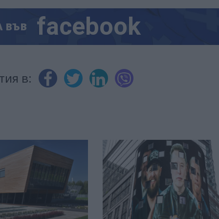
facebook
А
ВЪВ
тия в: