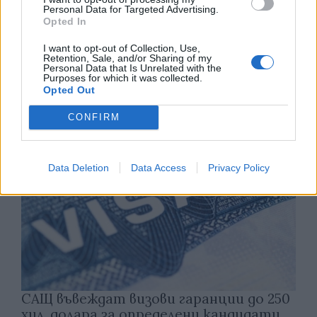
Personal Data for Targeted Advertising.
Opted In
На границата между Литва и Беларус
I want to opt-out of Collection, Use,
откриха нов тунел за мигранти
Retention, Sale, and/or Sharing of my
Personal Data that Is Unrelated with the
06.08.2026 / 11:00
Purposes for which it was collected.
Opted Out
CONFIRM
Data Deletion
Data Access
Privacy Policy
САЩ въвеждат визови гаранции до 250
хил. долара за определени кандидати