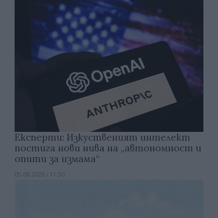
Експерти: Изкуственият интелект
постига нови нива на „автономност и
опити за измама“
05.08.2026 / 11:30