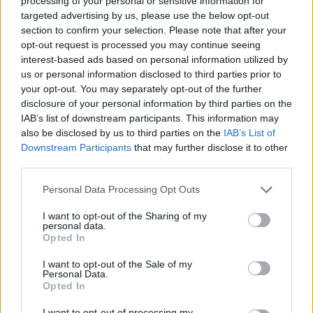
processing of your personal or sensitive information for
targeted advertising by us, please use the below opt-out
section to confirm your selection. Please note that after your
opt-out request is processed you may continue seeing
interest-based ads based on personal information utilized by
us or personal information disclosed to third parties prior to
your opt-out. You may separately opt-out of the further
Какви са минималните заплати в
disclosure of your personal information by third parties on the
Европа
IAB’s list of downstream participants. This information may
also be disclosed by us to third parties on the
IAB’s List of
06.08.2026 / 12:00
Downstream Participants
that may further disclose it to other
third parties.
Personal Data Processing Opt Outs
I want to opt-out of the Sharing of my
personal data.
Opted In
I want to opt-out of the Sale of my
Personal Data.
Opted In
I want to opt-out of processing my