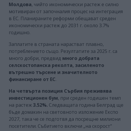
Молдова
, чийто икономически растеж е силно
мотивиран от започналия процес на интеграция
в ЕС. Планираните реформи обещават среден
икономически растеж до 2031 г. около 3.7%
годишно.
Заплатите в страната нарастват плавно,
потреблението също. Резултатите за 2025 г. са
много добри, предвид
много добрата
селскостопанска реколта, засиленото
вътрешно търсене и значителното
финансиране от ЕС
.
На четвърта позиция Сърбия
преживява
инвестиционен бум
, при среден годишен темп
на растеж
3.52%.
Следващата година Белград ще
бъде домакин на световното изложение Експо
2027, така че се подготвя да посрещне милиони
посетители. Събитието включи „на скорост“