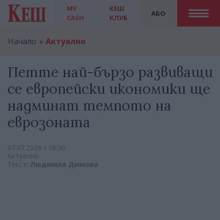
MY
КЕШ
АБО
CASH
КЛУБ
Начало
Актуално
Петте най-бързо развиващи
се европейски икономики ще
надминат темпото на
еврозоната
07.07.2026 / 18:30
Актуално
Текст:
Людмила Димова