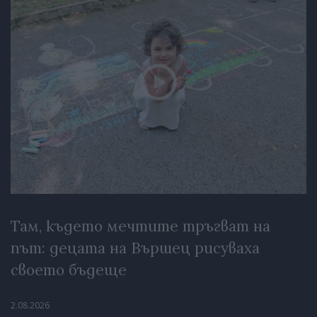
Там, където мечтите тръгват на
път: децата на Вършец рисуваха
своето бъдеще
2.08.2026