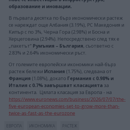
образование и иновации.
В първата десятка по бърз икономически растеж
се нареждат още Албания (3.19%), РС Македония и
Кипър с по 3%, Черна Гора (2.98%) и Босна и
Херцеговина (2.94%). Непосредствено след тях е
„пакетът“
Румъния – България
, съответно с
2.83% и 2.64% икономически ръст.
От големите европейски икономики най-бърз
растеж бележи
Испания
(1.75%), следвана от
Франция
(1.08%), докато
Германия с 0.98% и
Италия с 0.7% завършват класацията
за
континента. Цялата класация за Европа - на
https://www.euronews.com/business/2026/07/07/the-
five-european-economies-set-to-grow-more-than-
twice-as-fast-as-the-eurozonе
ЕВРОПА
ИКОНОМИКА
РАСТЕЖ