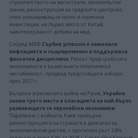
строителството на магистрали, железопътни
линии, реконструкция на градските центрове,
плюс разширяващ се износ и сериозни
инвестиции, на първо място от Китай,
заинтересуван от добива на мед.
Според МВФ
Сърбия успешно е намалила
инфлацията и същевременно е поддържала
фискална дисциплина
. Рискът пред сръбската
икономиката е възможната политическа
нестабилност, предвид предстоящите избори,
през 2027 г.
Въпреки агресивната война на Русия,
Украйна
заема трето място в класацията на най-бързо
развиващите се европейски икономики
.
Паралелно с войната, Киев превърна
реконструкцията на страната в двигател за
икономическия растеж, с прогнозен ръст 3.8%
годишно и дори 4.2% за 2028 г. Следвайки базовия