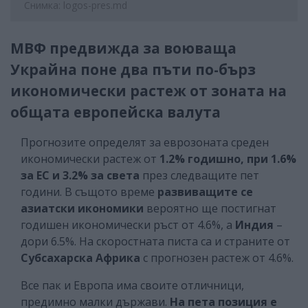
Снимка: logos-pres.md
МВФ предвижда за воюваща
Украйна поне два пъти по-бърз
икономически растеж от зоната на
общата европейска валута
Прогнозите определят за еврозоната среден
икономически растеж от
1.2% годишно, при 1.6%
за ЕС и 3.2% за света
през следващите пет
години. В същото време
развиващите се
азиатски икономики
вероятно ще постигнат
годишен икономически ръст от 4.6%, а
Индия
–
дори 6.5%. На скоростната писта са и страните от
Субсахарска Африка
с прогнозен растеж от 4.6%.
Все пак и Европа има своите отличници,
предимно малки държави.
На пета позиция е