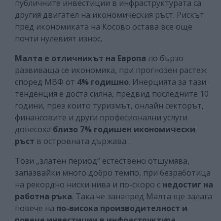
публичните инвестиции в инфраструктурата са
другия двигател на икономическия ръст. Рискът
пред икономиката на Косово остава все още
почти нулевият износ.
Малта е отличникът на Европа
по бързо
развиваща се икономика, при прогнозен растеж
според МВФ от
4% годишно
. Инерцията за тази
тенденция е доста силна, предвид последните 10
години, през които туризмът, онлайн секторът,
финансовите и други професионални услуги
донесоха
близо 7% годишен икономически
ръст
в островната държава.
Този „златен период“ естествено отшумява,
запазвайки много добро темпо, при безработица
на рекордно ниски нива и по-скоро с
недостиг на
работна ръка
. Така че занапред Малта ще залага
повече на
по-висока производителност и
повече инвестиции в инфраструктура,