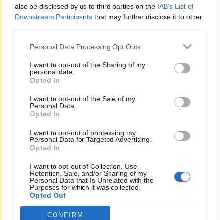
Изкуствен интелект за първи път
also be disclosed by us to third parties on the
IAB’s List of
създаде нови жизнеспособни вируси
Downstream Participants
that may further disclose it to other
third parties.
07.08.2026 / 15:30
Personal Data Processing Opt Outs
I want to opt-out of the Sharing of my
personal data.
Opted In
I want to opt-out of the Sale of my
Personal Data.
Opted In
I want to opt-out of processing my
Personal Data for Targeted Advertising.
Opted In
I want to opt-out of Collection, Use,
Retention, Sale, and/or Sharing of my
Personal Data that Is Unrelated with the
Астронавти на NASA излязоха в
Purposes for which it was collected.
открития космос
Opted Out
07.08.2026 / 15:00
CONFIRM