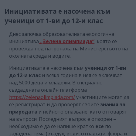
Инициативата е насочена към
ученици от 1-ви до 12-и клас
Днес започва образователната екологична
инициатива
„Зелена олимпиада“
, която се
провежда под патронажа на Министерството на
околната среда и водите.
Инициативата е насочена към
ученици от 1-ви
до 12-и клас
и всяка година в нея се включват
над 5000 деца и младежи. В специално
създадената онлайн платформа
https://zelenaolimpiada.com/
участниците могат да
се регистрират и да проверят своите
знания за
природата
и нейното опазване, като отговарят
на въпроси. Последният въпрос е отворен –
необходимо е да се напише кратко
есе
по
зададена тема (въздух, води, отпадъци, флора и