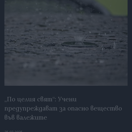
„По целия свят“: Учени
предупреждават за опасно вещество
във валежите