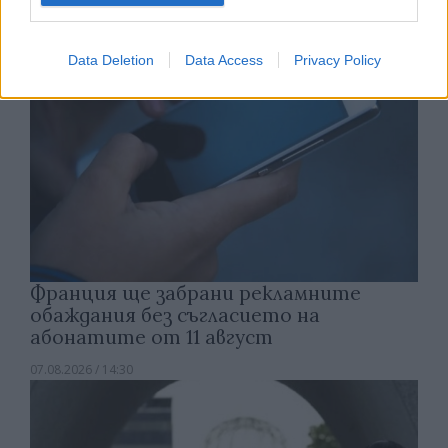
Data Deletion
Data Access
Privacy Policy
Франция ще забрани рекламните
обаждания без съгласието на
абонатите от 11 август
07.08.2026 / 14:30