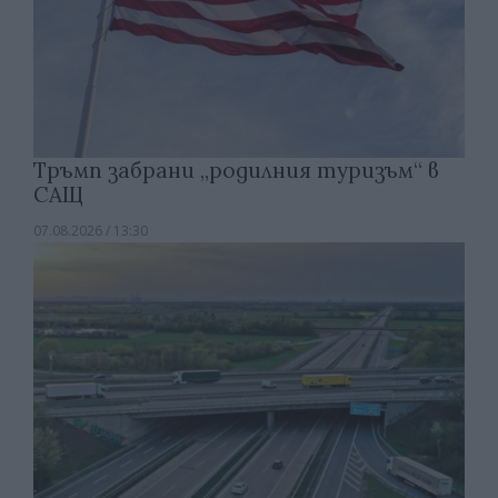
Тръмп забрани „родилния туризъм“ в
САЩ
07.08.2026 / 13:30