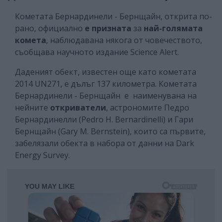
Кометата Бернардинели - Бернщайн, открита по-
рано, официално
е призната
за
най-голямата
комета
, наблюдавана някога от човечеството,
съобщава научното издание Science Alert.
Даденият обект, известен още като кометата
2014 UN271, е дълъг 137 километра. Кометата
Бернардинели - Бернщайн е наименувана на
нейните
откриватели
, астрономите Педро
Бернардинелли (Pedro H. Bernardinelli) и Гари
Бернщайн (Gary M. Bernstein), които са първите,
забелязали обекта в набора от данни на Dark
Energy Survey.