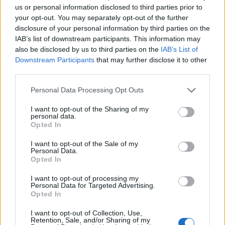
us or personal information disclosed to third parties prior to
your opt-out. You may separately opt-out of the further
disclosure of your personal information by third parties on the
IAB’s list of downstream participants. This information may
also be disclosed by us to third parties on the
IAB’s List of
Downstream Participants
that may further disclose it to other
Изпълнителният директор на Revolut
third parties.
може да стане най-богатият
европеец
Personal Data Processing Opt Outs
06.08.2026 / 13:00
I want to opt-out of the Sharing of my
personal data.
Opted In
I want to opt-out of the Sale of my
Personal Data.
Opted In
I want to opt-out of processing my
Personal Data for Targeted Advertising.
Opted In
I want to opt-out of Collection, Use,
Retention, Sale, and/or Sharing of my