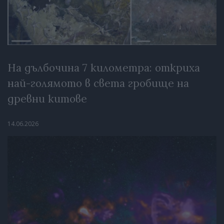
На дълбочина 7 километра: откриха
най-голямото в света гробище на
древни китове
14.06.2026