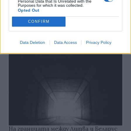
Personal Data that Is Unrelated with the
Purposes for which it was collected.
Opted Out
Какви са минималните заплати в
CONFIRM
Европа
06.08.2026 / 12:00
Data Deletion
Data Access
Privacy Policy
На границата между Литва и Беларус