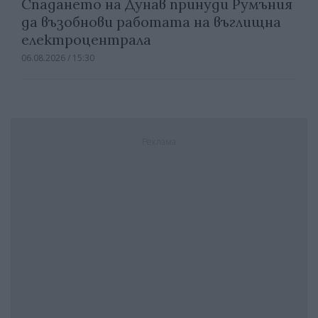
Спадането на Дунав принуди Румъния
да възобнови работата на въглищна
електроцентрала
06.08.2026 / 15:30
Реклама