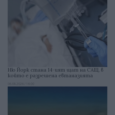
Ню Йорк стана 14-ият щат на САЩ, в
който е разрешена евтаназията
06.08.2026 / 16:00