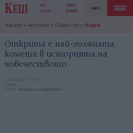
MY
КЕШ
АБО
CASH
КЛУБ
Начало
Актуално
Общество
Наука
Открита е най-голямата
комета в историята на
човечеството
12.02.2022 / 17:00
Наука
Текст:
Евелина Георгиева