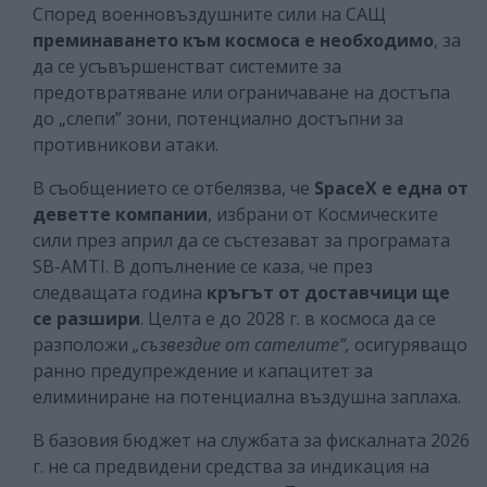
Според военновъздушните сили на САЩ
преминаването към космоса е необходимо
, за
да се усъвършенстват системите за
предотвратяване или ограничаване на достъпа
до „слепи” зони, потенциално достъпни за
противникови атаки.
В съобщението се отбелязва, че
SpaceX е една от
деветте компании
, избрани от Космическите
сили през април да се състезават за програмата
SB-AMTI. В допълнение се каза, че през
следващата година
кръгът от доставчици ще
се разшири
. Целта е до 2028 г. в космоса да се
разположи
„съзвездие от сателите”,
осигуряващо
ранно предупреждение и капацитет за
елиминиране на потенциална въздушна заплаха.
В базовия бюджет на службата за фискалната 2026
г. не са предвидени средства за индикация на