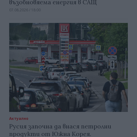
възобновяема енергия в САЩ
07.08.2026 / 18:00
Актуално
Русия започна да внася петролни
продукти от Южна Корея.