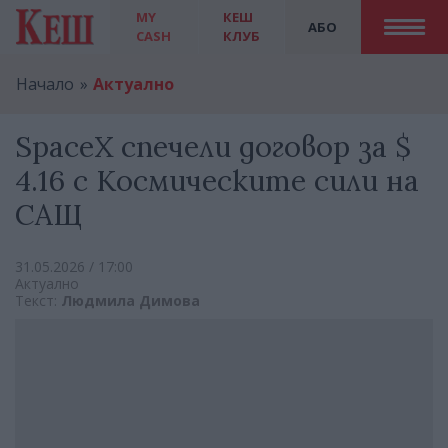
MY
КЕШ
АБО
CASH
КЛУБ
Начало
Актуално
SpaceX спечели договор за $
4.16 с Космическите сили на
САЩ
31.05.2026 / 17:00
Актуално
Текст:
Людмила Димова