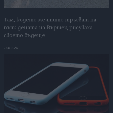
Там, където мечтите тръгват на
път: децата на Вършец рисуваха
своето бъдеще
2.08.2026