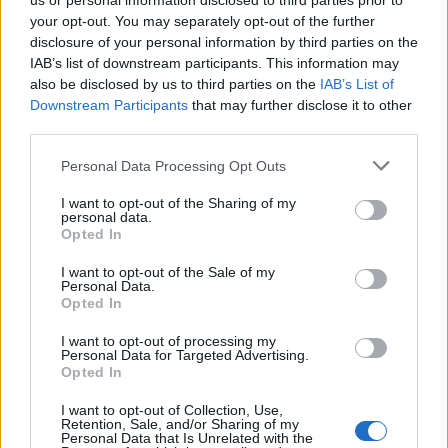
us or personal information disclosed to third parties prior to
your opt-out. You may separately opt-out of the further
disclosure of your personal information by third parties on the
IAB’s list of downstream participants. This information may
also be disclosed by us to third parties on the
IAB’s List of
Downstream Participants
that may further disclose it to other
third parties.
Personal Data Processing Opt Outs
Изкуствен интелект за първи път
създаде нови жизнеспособни вируси
I want to opt-out of the Sharing of my
personal data.
Opted In
07.08.2026 / 15:30
I want to opt-out of the Sale of my
Personal Data.
Opted In
I want to opt-out of processing my
Personal Data for Targeted Advertising.
Opted In
I want to opt-out of Collection, Use,
Retention, Sale, and/or Sharing of my
Personal Data that Is Unrelated with the