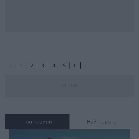
‹
1
2
3
4
5
6
›
Реклама
Топ новини
Най-новото