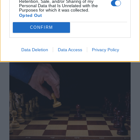
Retention, Sale, and/or Sharing of my
Personal Data that Is Unrelated with the
Purposes for which it was collected.
Opted Out
CONFIRM
Кристалина Георгиева:
Възстановяването на световната
икономика е в ход
Data Deletion
Data Access
Privacy Policy
07.04.2021 / 11:07