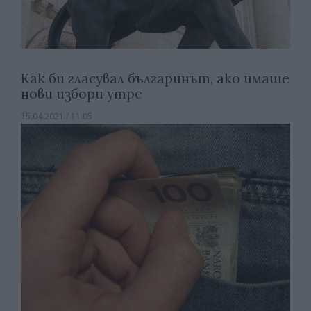
Как би гласувал българинът, ако имаше
нови избори утре
15.04.2021 / 11:05