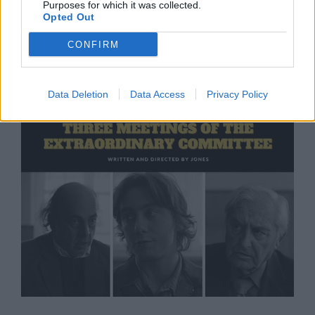
Purposes for which it was collected.
Opted Out
"Извън рамките на закона". Как Гешев
може да се намесва в хода на
CONFIRM
конкретни дела
22.02.2022 / 19:50
Data Deletion
Data Access
Privacy Policy