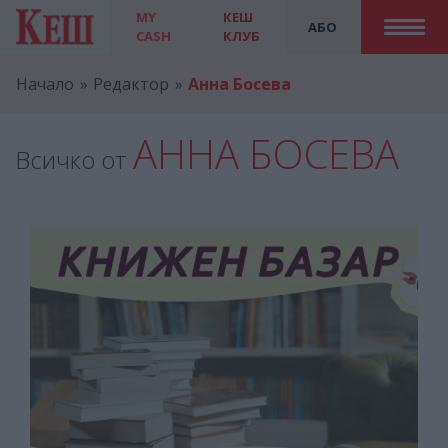
MY
КЕШ
АБО
CASH
КЛУБ
Начало
Редактор
Анна Босева
АННА БОСЕВА
Всичко от