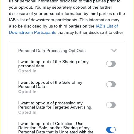
us or personal information disclosed to third parties prior to
your opt-out. You may separately opt-out of the further
disclosure of your personal information by third parties on the
IAB’s list of downstream participants. This information may
Технологичният сектор е нараснал
also be disclosed by us to third parties on the
IAB’s List of
повече от 3 пъти в последните
Downstream Participants
that may further disclose it to other
години
third parties.
23.02.2022 / 13:48
Personal Data Processing Opt Outs
I want to opt-out of the Sharing of my
personal data.
Opted In
I want to opt-out of the Sale of my
Personal Data.
Opted In
I want to opt-out of processing my
Personal Data for Targeted Advertising.
Opted In
I want to opt-out of Collection, Use,
Retention, Sale, and/or Sharing of my
Personal Data that Is Unrelated with the