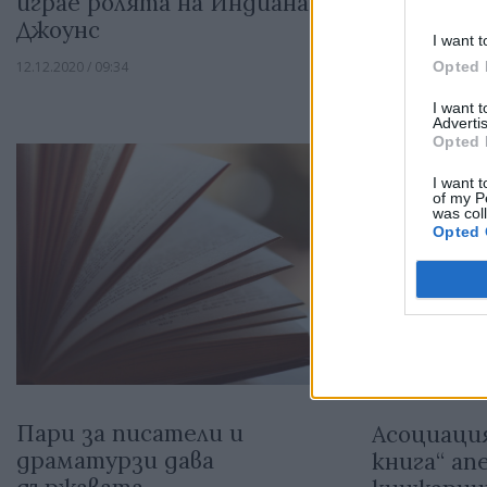
играе ролята на Индиана
Джон Ленъ
Джоунс
днес
I want t
Opted 
12.12.2020 / 09:34
04.12.2020 / 12:12
I want 
Advertis
Opted 
I want t
of my P
was col
Opted 
Пари за писатели и
Асоциация
драматурзи дава
книга“ ап