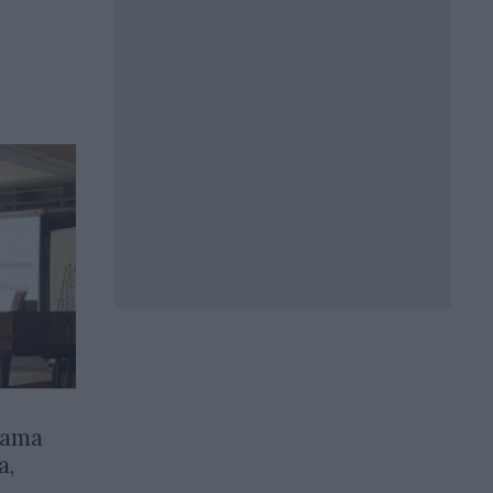
гата
а,