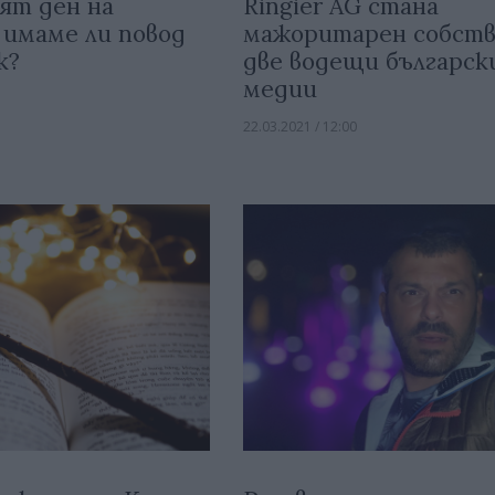
ят ден на
Ringier AG стана
 имаме ли повод
мажоритарен собств
к?
две водещи българск
медии
22.03.2021 / 12:00