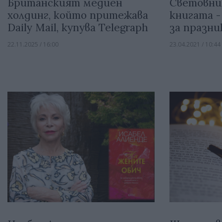
Британският медиен
Световни
холдинг, който притежава
книгата -
Daily Mail, купува Telegraph
за празни
22.11.2025 / 16:00
23.04.2021 / 10:44