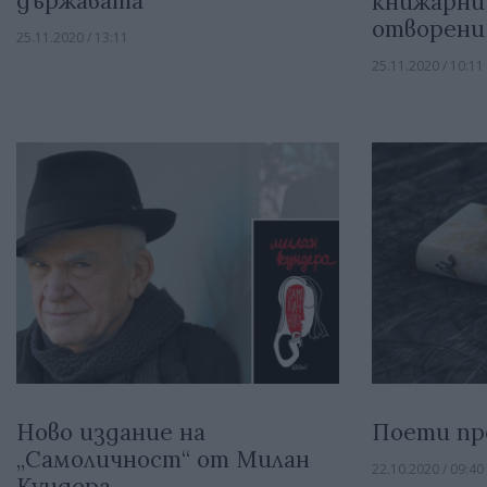
държавата
книжарни
отворени
25.11.2020 / 13:11
25.11.2020 / 10:11
Ново издание на
Поети пр
„Самоличност“ от Милан
22.10.2020 / 09:40
Кундера