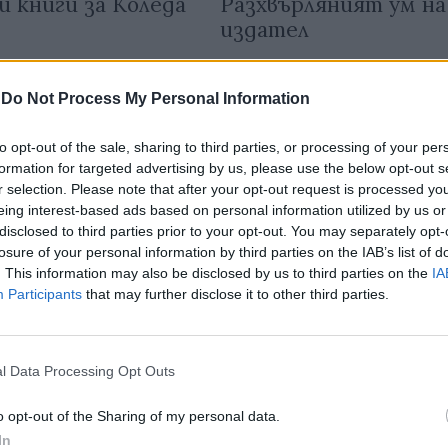
 книги за Коледа
Разхвърляният ум на
издател
19.12.2020 / 10:08
-
Do Not Process My Personal Information
to opt-out of the sale, sharing to third parties, or processing of your per
formation for targeted advertising by us, please use the below opt-out s
r selection. Please note that after your opt-out request is processed y
eing interest-based ads based on personal information utilized by us or
disclosed to third parties prior to your opt-out. You may separately opt-
losure of your personal information by third parties on the IAB’s list of
. This information may also be disclosed by us to third parties on the
IA
Participants
that may further disclose it to other third parties.
l Data Processing Opt Outs
o opt-out of the Sharing of my personal data.
рафична книга за
Книгоиздателите
In