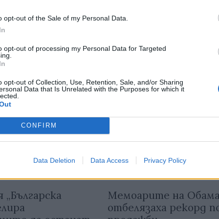
н е на пазара от
отбелязват 30% спад
продажбата на книги
o opt-out of the Sale of my Personal Data.
In
02.12.2020 / 06:02
to opt-out of processing my Personal Data for Targeted
ing.
In
o opt-out of Collection, Use, Retention, Sale, and/or Sharing
ersonal Data that Is Unrelated with the Purposes for which it
lected.
Out
CONFIRM
Data Deletion
Data Access
Privacy Policy
 „Българска
Мемоарите на Обам
елира
отбелязаха рекорд п