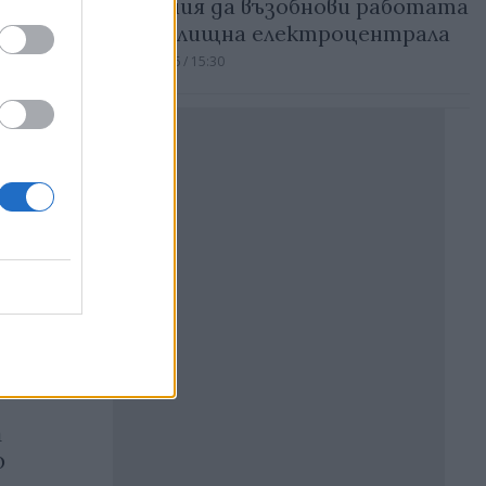
 в
Румъния да възобнови работата
 у нас
на въглищна електроцентрала
06.08.2026 / 15:30
Реклама
а
о