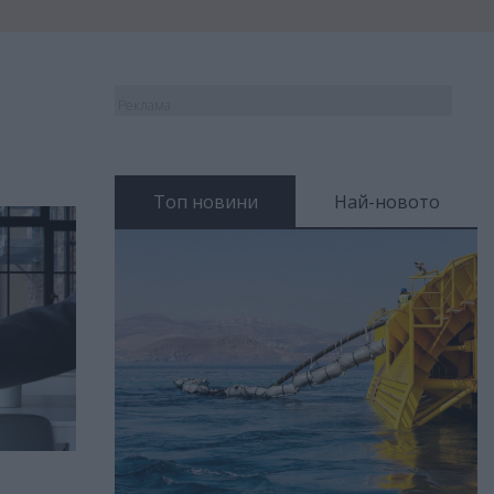
Реклама
Топ новини
Най-новото