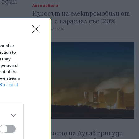
 един
Автомобили
Износът на електромобили от
Китай е нараснал със 120%
06.08.2026 / 16:30
sonal or
ection to
ou may
 personal
out of the
 downstream
B’s List of
Енергия
Спадането на Дунав принуди