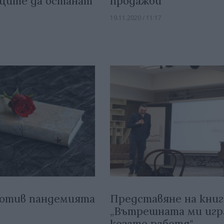
ците да останат
продажби
19.11.2020 / 11:17
отив пандемията
Представяне на кни
„Вътрешната ми игр
когато работя"