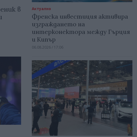
еник в
Актуално
Френска инвестиция активира
и
изграждането на
интерконектора между Гърция
и Кипър
06.08.2026 / 17:06