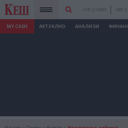
CHF 2.10463
GBP 2
MY
CASH
АКТУАЛНО
АНАЛИЗИ
ФИНАН
Начало
Грижа
Human
Издателска дейност