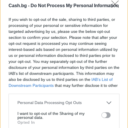
Cash.bg -
Do Not Process My Personal Information
If you wish to opt-out of the sale, sharing to third parties, or
processing of your personal or sensitive information for
targeted advertising by us, please use the below opt-out
section to confirm your selection. Please note that after your
opt-out request is processed you may continue seeing
interest-based ads based on personal information utilized by
Изкуствен интелект за първи път
us or personal information disclosed to third parties prior to
създаде нови жизнеспособни вируси
your opt-out. You may separately opt-out of the further
07.08.2026 / 15:30
disclosure of your personal information by third parties on the
IAB’s list of downstream participants. This information may
also be disclosed by us to third parties on the
IAB’s List of
Downstream Participants
that may further disclose it to other
third parties.
Personal Data Processing Opt Outs
I want to opt-out of the Sharing of my
personal data.
Opted In