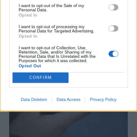
I want to opt-out of the Sale of my
Personal Data.
Opted In
I want to opt-out of processing my
Астронавти на NASA излязоха в
Personal Data for Targeted Advertising.
Opted In
открития космос
07.08.2026 / 15:00
I want to opt-out of Collection, Use,
Retention, Sale, and/or Sharing of my
Personal Data that Is Unrelated with the
Purposes for which it was collected.
Opted Out
CONFIRM
Data Deletion
Data Access
Privacy Policy