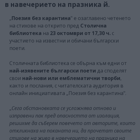
в навечерието на празника й.
„
Поезия без карантина
" е озаглавено четенето
на стихове на открито пред
Столична
библиотека
на
23 октомври от 17,30 ч.
с
участието на известни и обичани български
поети.
Столичната библиотека се обърна към едни от
най-изявените български поети
да споделят
свои
най-нови или емблематични творби
,
както и послания, с читателската аудитория в
онлайн инициативата „Поезия без карантина".
„
Сега обстановката се усложнява отново и
изправени пак пред опасността от изолация,
решихме да съберем повечето от авторите, които
откликнаха на поканата ни, да прочетат своите
стихове на живо в навечерието на празника на