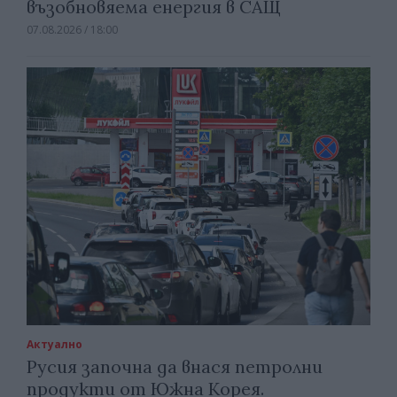
възобновяема енергия в САЩ
07.08.2026 / 18:00
Актуално
Русия започна да внася петролни
продукти от Южна Корея.