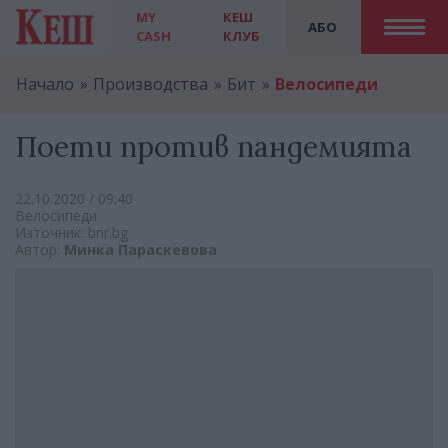
MY
КЕШ
АБО
CASH
КЛУБ
Начало
Производства
Бит
Велосипеди
Поети против пандемията
22.10.2020 / 09:40
Велосипеди
Източник: bnr.bg
Автор:
Минка Параскевова