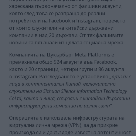
харесвана първоначално от фалшиви акаунти,
която след това се разпраща до реални
потребители на Facebook и Instagram, повечето
от които служители на китайски държавни
компании в над 20 държави. От тях фалшивите
новини са плъзнали из цялата социална мрежа.
Компанията на Цукърбърг Meta Platforms е
премахнала общо 524 акаунта във Facebook,
както и 20 страници, четири групи и 86 акаунта
в Instagram. Разследването е установило
„връзки с
лица в континентален Китай, включително
служители на Sichuan Silence Information Technology
CoLtd, както и лица, свързани с китайски държавни
инфраструктурни компании по целия свят“.
Операцията е използвала инфраструктурата на
виртуална лична мрежа (VPN), за да прикрие
произхода си и да създаде известна автентичност