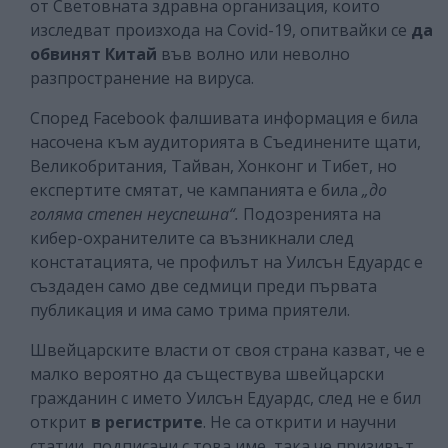
от Световната здравна организация, които
изследват произхода на Covid-19, опитвайки се
да
обвинят Китай
във волно или неволно
разпространение на вируса.
Според Facebook фалшивата информация е била
насочена към аудиторията в Съединените щати,
Великобритания, Тайван, Хонконг и Тибет, но
експертите смятат, че кампанията е била
„до
голяма степен неуспешна“.
Подозренията на
кибер-охранителите са възникнали след
констатацията, че профилът на Уилсън Едуардс е
създаден само две седмици преди първата
публикация и има само трима приятели.
Швейцарските власти от своя страна казват, че е
малко вероятно да съществува швейцарски
гражданин с името Уилсън Едуардс, след не е бил
открит
в регистрите
. Не са открити и научни
статии, подписани с това име, така че призивът