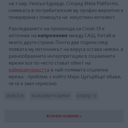
на т.нар. Уилсън Едуардс. Според Meta Platforms,
снимката в потребителския му профил вероятно е
генерирана с помощта на изкуствен интелект.
Разследването на произхода на Covid-19 е
източник на
напрежение
между САЩ, Китай и
много други страни. Почти две години след
появата му източникът на вируса остава неясен, а
разнообразните интерпретации в социалните
мрежи все по-често стават обект на
киберсигурността
в най-голямата социална
мрежа - проблем, с който Марк Цугърбърг обави,
че се е заел сериозно.
ФЕЙСБУК
ФАЛШИВИ НОВИНИ
КОВИД 19
ВСИЧКИ НОВИНИ »