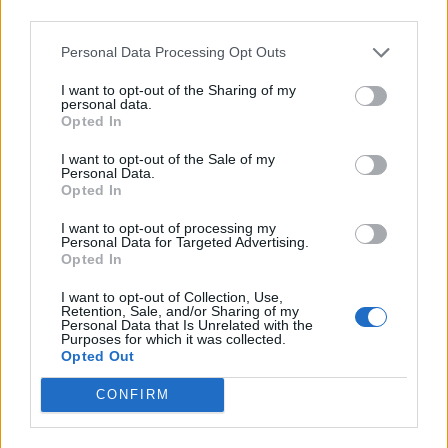
Природен газ от Кипър ще потече към
third parties.
Европа през 2028 година
Personal Data Processing Opt Outs
09.08.2026 / 17:30
I want to opt-out of the Sharing of my
personal data.
Opted In
I want to opt-out of the Sale of my
Personal Data.
Opted In
I want to opt-out of processing my
Personal Data for Targeted Advertising.
Opted In
I want to opt-out of Collection, Use,
Retention, Sale, and/or Sharing of my
Personal Data that Is Unrelated with the
Purposes for which it was collected.
Opted Out
Белият дом спира проекти за
възобновяема енергия в САЩ
CONFIRM
07.08.2026 / 18:00