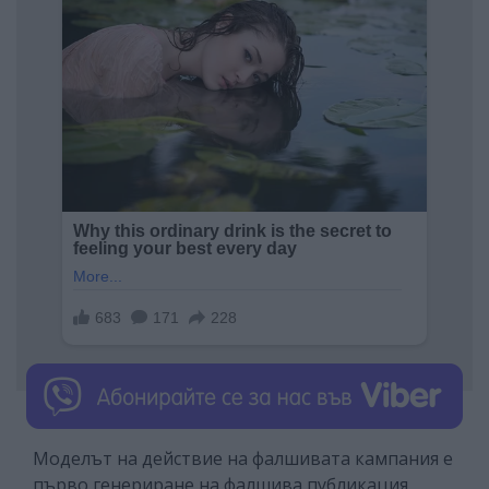
Моделът на действие на фалшивата кампания е
първо генериране на фалшива публикация,