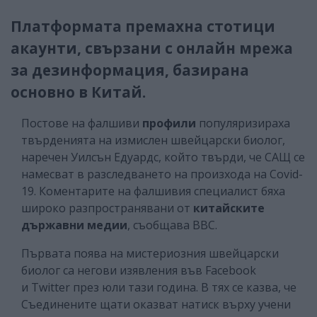
Платформата премахна стотици
акаунти, свързани с онлайн мрежа
за дезинформация, базирана
основно в Китай.
Постове на фалшиви
профили
популяризираха
твърденията на измислен швейцарски биолог,
наречен Уилсън Едуардс, който твърди, че САЩ се
намесват в разследването на произхода на Covid-
19. Коментарите на фалшивия специалист бяха
широко разпространявани от
китайските
държавни медии
, съобщава ВВС.
Първата поява на мистериозния швейцарски
биолог са негови изявления във Facebook
и Twitter през юли тази година. В тях се казва, че
Съединените щати оказват натиск върху учени