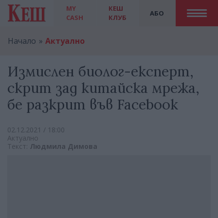
MY
КЕШ
АБО
CASH
КЛУБ
Начало
Актуално
Измислен биолог-експерт,
скрит зад китайска мрежа,
бе разкрит във Facebook
02.12.2021 / 18:00
Актуално
Текст:
Людмила Димова