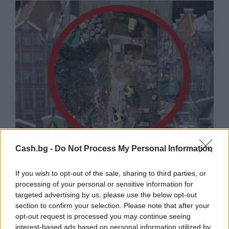
Cash.bg -
Do Not Process My Personal Information
Древен храм на почти 900 години
откриха под кафене за сладолед в
If you wish to opt-out of the sale, sharing to third parties, or
Полша
processing of your personal or sensitive information for
07.08.2026 / 16:00
targeted advertising by us, please use the below opt-out
section to confirm your selection. Please note that after your
opt-out request is processed you may continue seeing
interest-based ads based on personal information utilized by