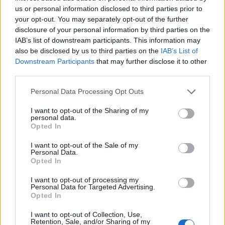
us or personal information disclosed to third parties prior to
your opt-out. You may separately opt-out of the further
disclosure of your personal information by third parties on the
IAB’s list of downstream participants. This information may
also be disclosed by us to third parties on the
IAB’s List of
Downstream Participants
that may further disclose it to other
third parties.
Personal Data Processing Opt Outs
I want to opt-out of the Sharing of my
personal data.
Изкуствен интелект за първи път
Opted In
създаде нови жизнеспособни вируси
I want to opt-out of the Sale of my
07.08.2026 / 15:30
Personal Data.
Opted In
I want to opt-out of processing my
Personal Data for Targeted Advertising.
Opted In
I want to opt-out of Collection, Use,
Retention, Sale, and/or Sharing of my