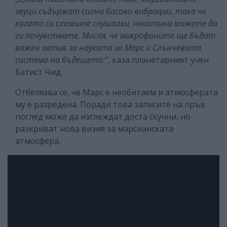
звуци съдържат силни басови вибрации, така че
когато си сложите слушалки, наистина можете да
ги почувствате. Мисля, че микрофоните ще бъдат
важен актив за науката за Марс и Слънчевата
система на бъдещето
“, каза планетарният учен
Батист Чид.
Отбелязва се, че Марс е необитаем и атмосферата
му е разредена. Поради това записите на пръв
поглед може да изглеждат доста скучни, но
разкриват нова визия за марсианската
атмосфера.