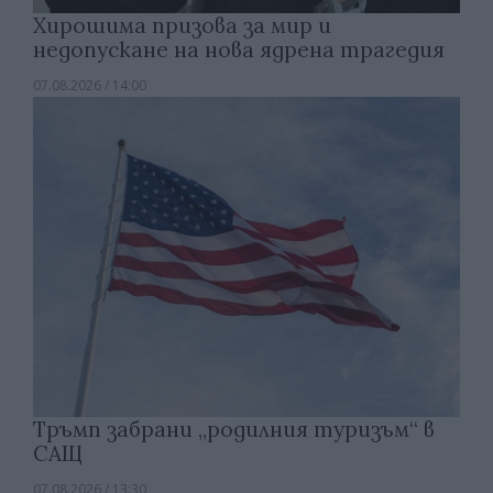
Хирошима призова за мир и
недопускане на нова ядрена трагедия
07.08.2026 / 14:00
Тръмп забрани „родилния туризъм“ в
САЩ
07.08.2026 / 13:30