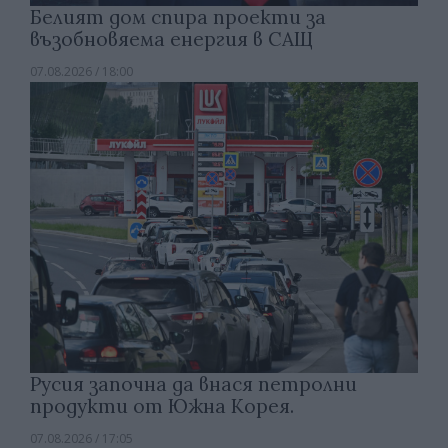
Белият дом спира проекти за
възобновяема енергия в САЩ
07.08.2026 / 18:00
Русия започна да внася петролни
продукти от Южна Корея.
07.08.2026 / 17:05