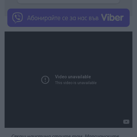
„
Сякаш наистина стоите там. Марсианските