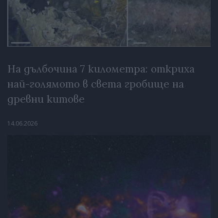
На дълбочина 7 километра: откриха
най-голямото в света гробище на
древни китове
14.06.2026