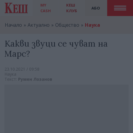
MY
КЕШ
АБО
CASH
КЛУБ
Начало
Актуално
Общество
Наука
Какви звуци се чуват на
Марс?
23.10.2021 / 09:58
Наука
Текст:
Румен Лозанов