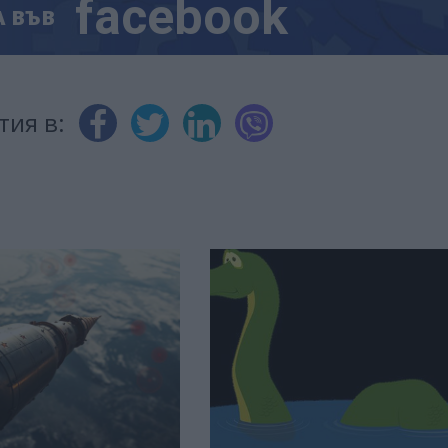
facebook
А
ВЪВ
тия в: