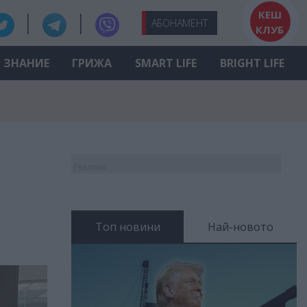
КЕШ
АБО
НАМЕНТ
КЛУБ
ЗНАНИЕ
ГРИЖА
SMART LIFE
BRIGHT LIFE
Реклама
Топ новини
Най-новото