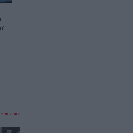
Prada ще участва в
а
разработването на
ай
скафандритe за лунната
мисия на НАСА
05.10.2023 / 11:00
ИЖ ВСИЧКИ