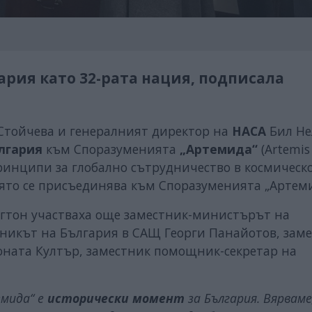
ария като 32-рата нация, подписала
Стойчева и генералният директор на
НАСА
Бил Не
лгария
към Споразуменията
„Артемида“
(Artemis
ринципи за глобално сътрудничество в космическ
оято се присъединява към Споразуменията „Артем
гтон участваха още заместник-министърът на
никът на България в САЩ Георги Панайотов, заме
оната Култър, заместник помощник-секретар на
емида“ е
исторически момент
за България. Вярваме