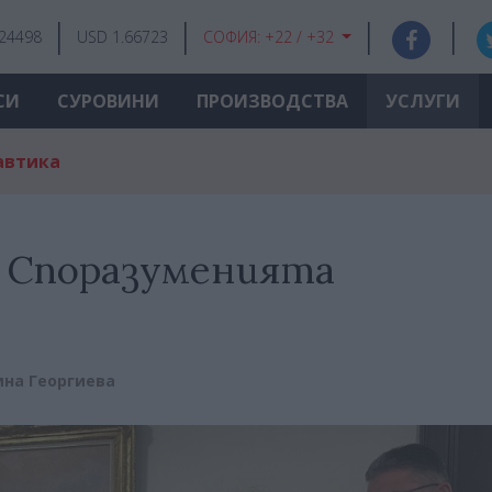
.24498
USD 1.66723
СОФИЯ:
+22 / +32
СИ
СУРОВИНИ
ПРОИЗВОДСТВА
УСЛУГИ
автика
т Споразуменията
ина Георгиева