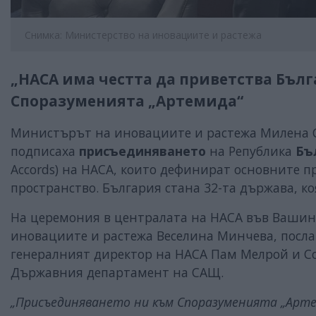
Снимка: Министерство на иновациите и растежа
„НАСА има честта да приветства Бълг
Споразуменията „Артемида“
Министърът на иновациите и растежа Милена 
подписаха
присъединяването
на Република
Бъ
Accords) на НАСА, които дефинират основните п
пространство. България стана 32-та държава, к
На церемония в централата на НАСА във Вашин
иновациите и растежа Веселина Минчева, посла
генералният директор на НАСА Пам Мелрой и С
Държавния департамент на САЩ.
„Присъединяването ни към Споразуменията „Арт