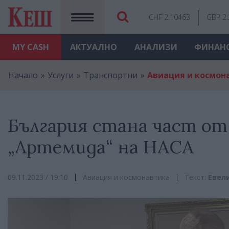
CHF 2.10463
GBP 2
MY
CASH
АКТУАЛНО
АНАЛИЗИ
ФИНАН
Начало
Услуги
Транспортни
Авиация и космон
България стана част о
„Артемида“ на НАСА
09.11.2023 / 19:10
Авиация и космонавтика
Текст:
Евел