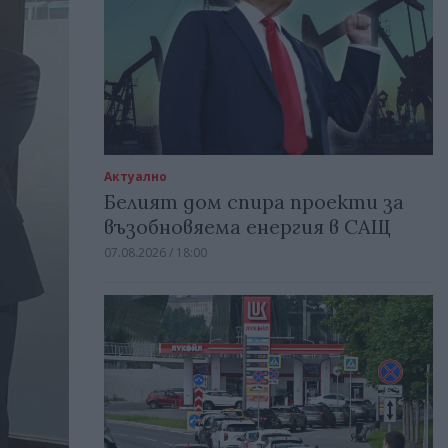
Актуално
Белият дом спира проекти за
възобновяема енергия в САЩ
07.08.2026 / 18:00