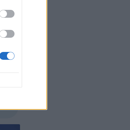
витието
витие
ва“,
БЪР