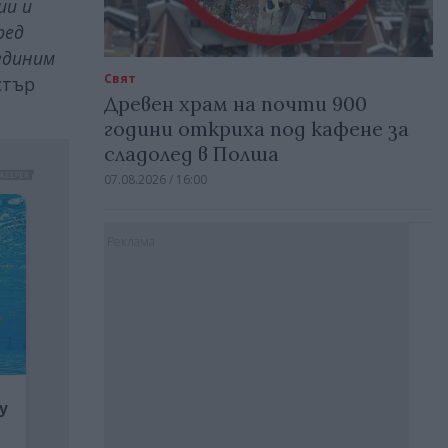
ии и
ред
ъединим
Свят
стър
Древен храм на почти 900
години откриха под кафене за
сладолед в Полша
07.08.2026 / 16:00
Реклама