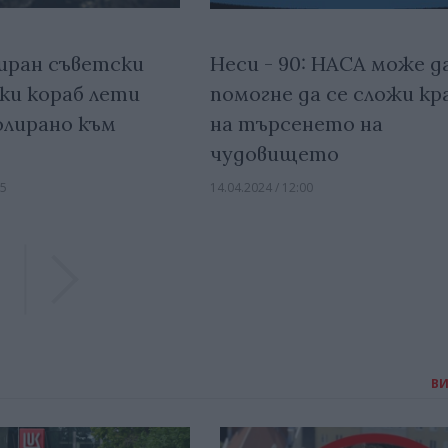
ран съветски
Неси - 90: НАСА може д
ки кораб лети
помогне да се сложи кр
лирано към
на търсенето на
чудовището
15
14.04.2024 / 12:00
Previous
Previous
В