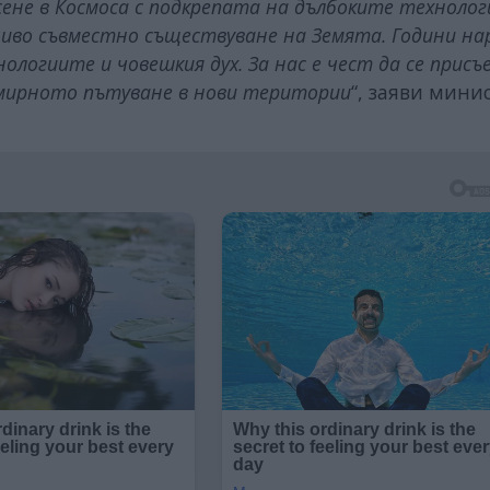
не в Космоса с подкрепата на дълбоките технолог
чиво съвместно съществуване на Земята. Години на
ологиите и човешкия дух. За нас е чест да се прис
мирното пътуване в нови територии
“, заяви мини