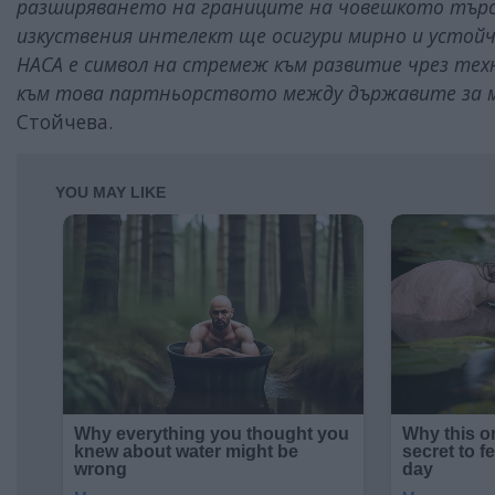
разширяването на границите на човешкото търсе
изкуствения интелект ще осигури мирно и устой
НАСА е символ на стремеж към развитие чрез техн
към това партньорството между държавите за 
Стойчева.