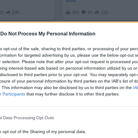
-
Do Not Process My Personal Information
to opt-out of the sale, sharing to third parties, or processing of your per
formation for targeted advertising by us, please use the below opt-out s
r selection. Please note that after your opt-out request is processed y
eing interest-based ads based on personal information utilized by us or
32-рата нация, подписала Споразуменията „Артемид
disclosed to third parties prior to your opt-out. You may separately opt-
ньорства, направени в ерата на Артемида, ще съз
losure of your personal information by third parties on the IAB’s list of
 поколението „Артемида“, както в нашите страни, 
. This information may also be disclosed by us to third parties on the
IA
да се гарантира, че пътуването на човечеството 
Participants
that may further disclose it to other third parties.
но и прозрачно“,
каза още той.
не на международното сътрудничество в мирното
l Data Processing Opt Outs
съединяването на България ще засили стратегиче
ическите технологии.
o opt-out of the Sharing of my personal data.