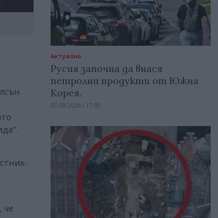
Актуално
Русия започна да внася
петролни продукти от Южна
лсън
Корея.
07.08.2026 / 17:05
ото
ида“.
стник-
, че