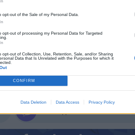
In
тта на българската индустрия, да насърчим раз
за космическите програми. Задълбочаването на
o opt-out of the Sale of my Personal Data.
ще допринесе значително за по-нататъшното раз
In
ви нови възможности за международни партньорст
to opt-out of processing my Personal Data for Targeted
ing.
In
o opt-out of Collection, Use, Retention, Sale, and/or Sharing
ersonal Data that Is Unrelated with the Purposes for which it
lected.
Out
ИЧКИ НОВИНИ »
CONFIRM
Data Deletion
Data Access
Privacy Policy
М
Последвайте ни във
ВАЙ