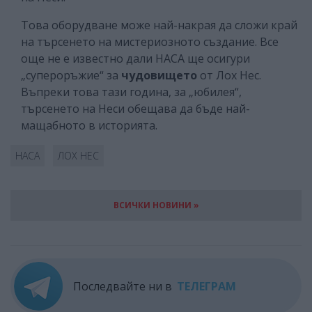
Това оборудване може най-накрая да сложи край
на търсенето на мистериозното създание. Все
още не е известно дали НАСА ще осигури
„супероръжие“ за
чудовището
от Лох Нес.
Въпреки това тази година, за „юбилея“,
търсенето на Неси обещава да бъде най-
мащабното в историята.
НАСА
ЛОХ НЕС
ВСИЧКИ НОВИНИ »
Последвайте ни в
ТЕЛЕГРАМ