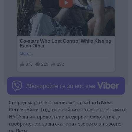
Според маркетинг мениджъра на
Loch Ness
Cente
r Ейми Тод, тя и нейните колеги поискаха от
НАСА да им предостави модерна технология за
изображения, за да сканират езерото в търсене
на Неси.