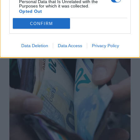
Personal Data that Is Unrelated with the
Purposes for which it was collected.
Opted Out
CONFIRM
Изпълнителният директор на Revolut
може да стане най-богатият
европеец
Data Deletion
Data Access
Privacy Policy
06.08.2026 / 13:00