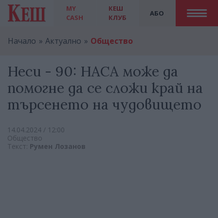
MY
КЕШ
АБО
CASH
КЛУБ
Начало
Актуално
Общество
Неси - 90: НАСА може да
помогне да се сложи край на
търсенето на чудовището
14.04.2024 / 12:00
Общество
Текст:
Румен Лозанов