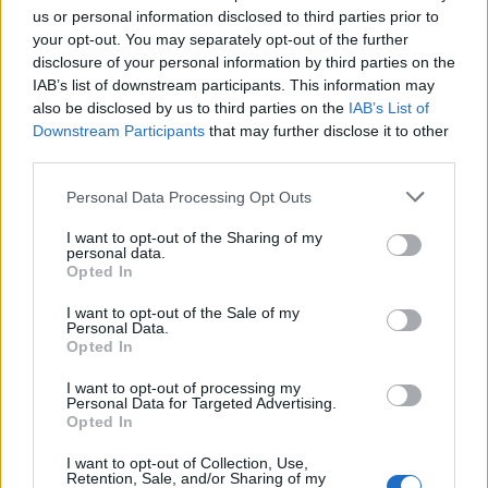
us or personal information disclosed to third parties prior to
your opt-out. You may separately opt-out of the further
disclosure of your personal information by third parties on the
IAB’s list of downstream participants. This information may
also be disclosed by us to third parties on the
IAB’s List of
Downstream Participants
that may further disclose it to other
third parties.
Спадането на Дунав принуди Румъния
да възобнови работата на въглищна
Personal Data Processing Opt Outs
електроцентрала
I want to opt-out of the Sharing of my
personal data.
06.08.2026 / 15:30
Opted In
I want to opt-out of the Sale of my
Personal Data.
Opted In
I want to opt-out of processing my
Personal Data for Targeted Advertising.
Opted In
I want to opt-out of Collection, Use,
Retention, Sale, and/or Sharing of my