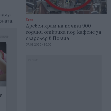
адиус
Свят
рната.
Древен храм на почти 900
години откриха под кафене за
сладолед в Полша
07.08.2026 / 16:00
Реклама