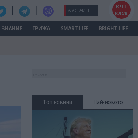
КЕШ
АБО
НАМЕНТ
КЛУБ
ЗНАНИЕ
ГРИЖА
SMART LIFE
BRIGHT LIFE
Реклама
Топ новини
Най-новото