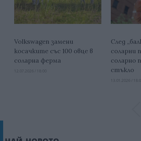
Volkswagen замени
След „ба
косачките със 100 овце в
соларни п
соларна ферма
соларно 
стъкло
12.07.2026 / 18:00
13.01.2026 / 18: