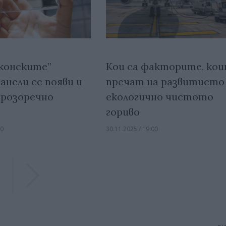
лконските”
Кои са факторите, ко
анели се появи и
пречат на развитието
прозоречно
екологично чистото
гориво
00
30.11.2025 / 19:00
Previous
Previous