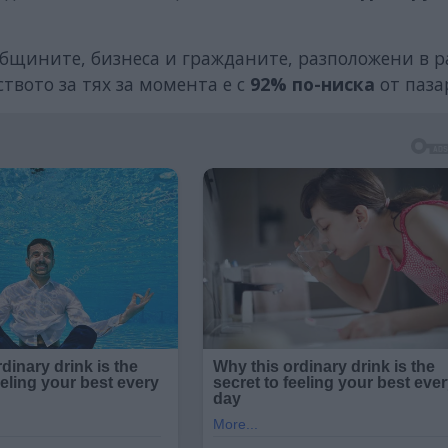
общините, бизнеса и гражданите, разположени в р
твото за тях за момента е с
92% по-ниска
от паза