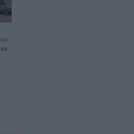
ито
Учени потвърдиха:
 на
слънчевата енергия е най-
евтина
08.10.2025 / 11:30