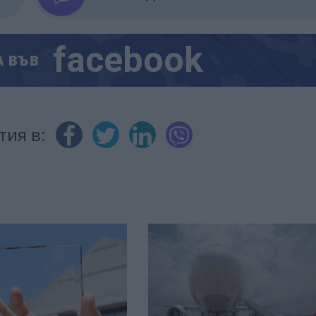
facebook
А
ВЪВ
тия в: