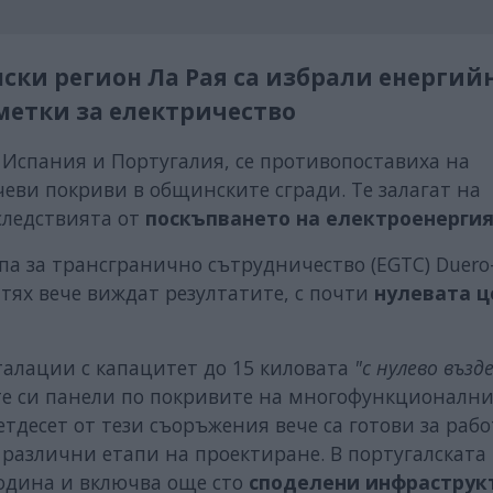
ски регион Ла Рая са избрали енергий
метки за електричество
 Испания и Португалия, се противопоставиха на
еви покриви в общинските сгради. Те залагат на
следствията от
поскъпването на електроенерги
а за трансгранично сътрудничество (EGTC) Duero
тях вече виждат резултатите, с почти
нулевата ц
алации с капацитет до 15 киловата
"с нулево възд
те си панели по покривите на многофункционалн
тдесет от тези съоръжения вече са готови за рабо
в различни етапи на проектиране. В португалската
одина и включва още сто
споделени инфраструк