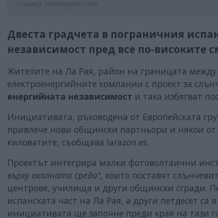
Снимка: solarinspain.com
Двеста градчета в пограничния испан
независимост пред все по-високите с
Жителите на Ла Рая, район на границата между
електроенергийните компании с проект за слънч
енергийната независимост
и така избягват по
Инициативата, ръководена от Европейската груп
привлече нови общински партньори и някои от 
киловатите, съобщава larazon.es.
Проектът интегрира малки фотоволтаични инст
върху околната среда",
които поставят слънчеви
центрове, училища и други общински сгради. Пе
испанската част на Ла Рая, а други петдесет са 
инициативата ще започне преди края на тази г