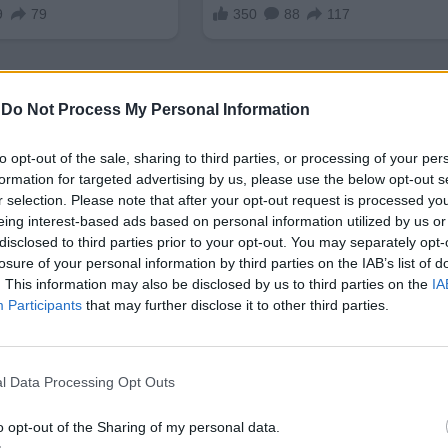
-
Do Not Process My Personal Information
to opt-out of the sale, sharing to third parties, or processing of your per
formation for targeted advertising by us, please use the below opt-out s
r selection. Please note that after your opt-out request is processed y
 да се пренесе и на много други места, разчупвай
eing interest-based ads based on personal information utilized by us or
disclosed to third parties prior to your opt-out. You may separately opt-
losure of your personal information by third parties on the IAB’s list of
 милиона, а производството им – близо 5000 мега
. This information may also be disclosed by us to third parties on the
IA
екологичните измерения
на проекта след завър
Participants
that may further disclose it to other third parties.
одишно.
азрешена с кралски указ, не е минало без
усложне
l Data Processing Opt Outs
и компании, стъписани от перспективата и за ощ
дори е закъсняла с една година заради многоброй
o opt-out of the Sharing of my personal data.
та комисия по пазарите и конкуренцията (CNMC)