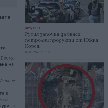
ната
Актуално
Русия започна да внася
петролни продукти от Южна
Корея.
ята
.
07.08.2026 / 17:05
-Douro,
ена
на
ействие
и
та в
 част
тури
за