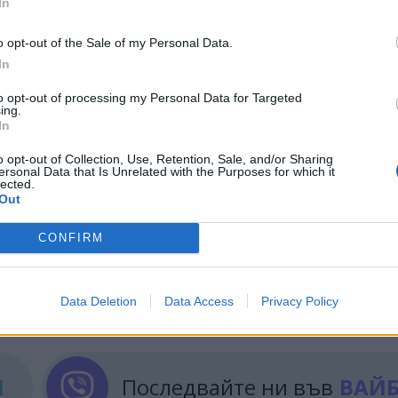
In
 мрежата, макар че финансовите компенсации за т
o opt-out of the Sale of my Personal Data.
In
нергия
е кооперацията Efiduero, който действа от 
to opt-out of processing my Personal Data for Targeted
я от 2017 г. Средното намаление на сметките до 
ing.
нчеви панели, в т.ч. и общинските жилища, се оча
In
ия с до 92%, което ще насърчи развитието на
сел
o opt-out of Collection, Use, Retention, Sale, and/or Sharing
ersonal Data that Is Unrelated with the Purposes for which it
lected.
Out
ИЯ
CONFIRM
ИЧКИ НОВИНИ »
Data Deletion
Data Access
Privacy Policy
М
Последвайте ни във
ВАЙ