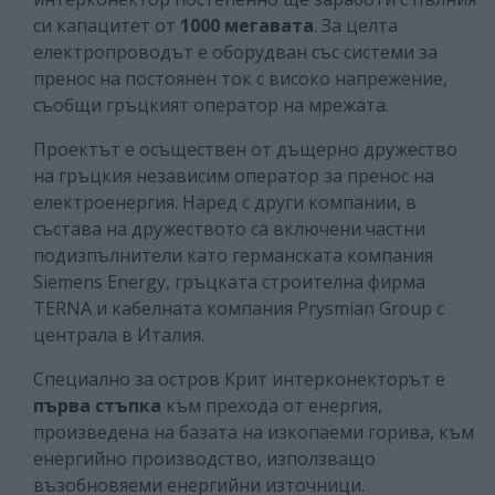
си капацитет от
1000 мегавата
. За целта
електропроводът е оборудван със системи за
пренос на постоянен ток с високо напрежение,
съобщи гръцкият оператор на мрежата.
Проектът е осъществен от дъщерно дружество
на гръцкия независим оператор за пренос на
електроенергия. Наред с други компании, в
състава на дружеството са включени частни
подизпълнители като германската компания
Siemens Energy, гръцката строителна фирма
TERNA и кабелната компания Prysmian Group с
централа в Италия.
Специално за остров Крит интерконекторът е
първа стъпка
към прехода от енергия,
произведена на базата на изкопаеми горива, към
енергийно производство, използващо
възобновяеми енергийни източници.