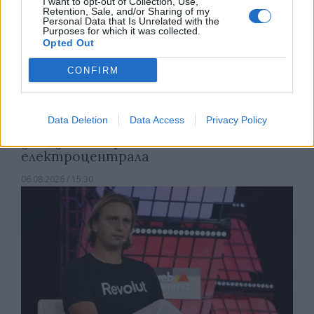
I want to opt-out of Collection, Use,
Retention, Sale, and/or Sharing of my
Personal Data that Is Unrelated with the
Purposes for which it was collected.
Opted Out
CONFIRM
Data Deletion
Data Access
Privacy Policy
Спадането на Дунав принуди Румъния
да възобнови работата на въглищна
електроцентрала
06.08.2026 / 15:30