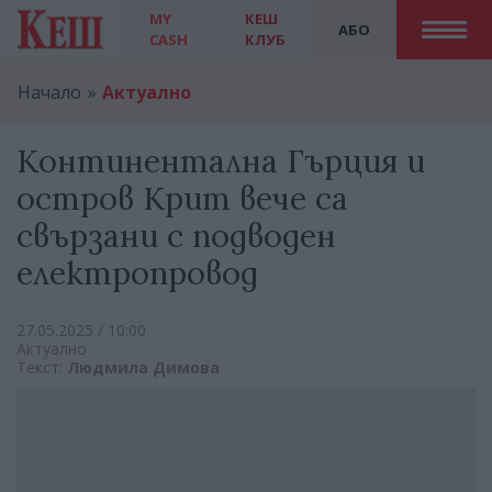
MY
КЕШ
АБО
CASH
КЛУБ
Начало
Актуално
Континентална Гърция и
остров Крит вече са
свързани с подводен
електропровод
27.05.2025 / 10:00
Актуално
Текст:
Людмила Димова