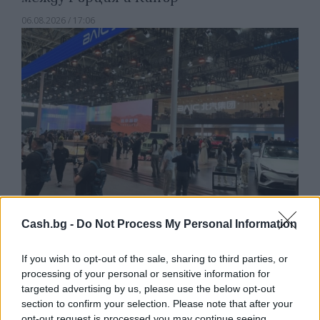
06.08.2026 / 17:06
Cash.bg -
Do Not Process My Personal Information
Износът на електромобили от Китай
е нараснал със 120%
If you wish to opt-out of the sale, sharing to third parties, or
processing of your personal or sensitive information for
06.08.2026 / 16:30
targeted advertising by us, please use the below opt-out
section to confirm your selection. Please note that after your
opt-out request is processed you may continue seeing