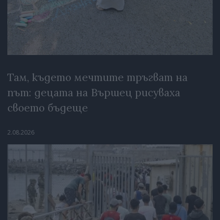
Там, където мечтите тръгват на
път: децата на Вършец рисуваха
своето бъдеще
2.08.2026