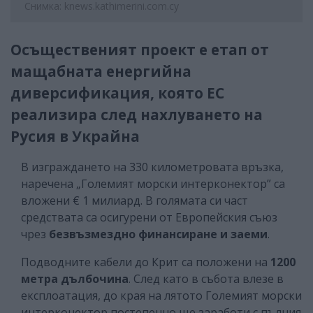
Снимка: knews.kathimerini.com.cy
Осъщественият проект е етап от
мащабната енергийна
диверсификация, която ЕС
реализира след нахлуването на
Русия в Украйна
В изграждането на 330 километровата връзка,
наречена „Големият морски интерконектор” са
вложени € 1 милиард. В голямата си част
средствата са осигурени от Европейския съюз
чрез
безвъзмездно финансиране и заеми
.
Подводните кабели до Крит са положени на
1200
метра дълбочина
. След като в събота влезе в
експлоатация, до края на лятото Големият морски
интерконектор постепенно ще заработи с пълния