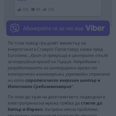
По този повод гръцкият министър на
енергетиката Ставрос Папаставру казва пред
Euronews:
„Крит се превръща в централен стълб
за енергийния преход на Гърция. Напредваме с
разработването на интегрирана мрежа от
електрически взаимовръзки, укрепвайки страната
ни като
стратегически енергиен център в
Източното Средиземноморие
“.
По план до края на десетилетието подводната
електропреносна мрежа трябва да
стигне до
Кипър и Израел
, въпреки някои проблеми,
свързани с разногласия относно бъдещото