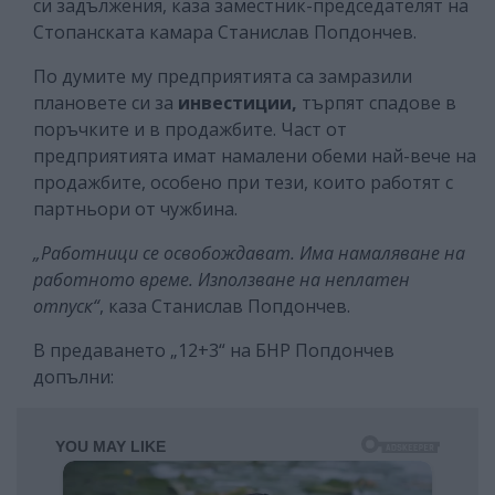
си задължения, каза заместник-председателят на
Стопанската камара Станислав Попдончев.
По думите му предприятията са замразили
плановете си за
инвестиции,
търпят спадове в
поръчките и в продажбите. Част от
предприятията имат намалени обеми най-вече на
продажбите, особено при тези, които работят с
партньори от чужбина.
„Работници се освобождават. Има намаляване на
работното време. Използване на неплатен
отпуск“
, каза Станислав Попдончев.
В предаването „12+3“ на БНР Попдончев
допълни: