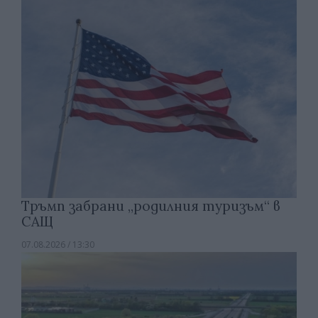
Тръмп забрани „родилния туризъм“ в
САЩ
07.08.2026 / 13:30