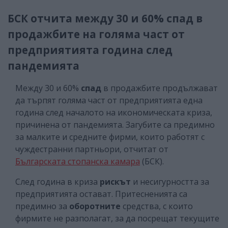
БСК отчита между 30 и 60% спад в
продажбите на голяма част от
предприятията година след
пандемията
Между 30 и 60%
спад
в продажбите продължават
да търпят голяма част от предприятията една
година след началото на икономическата криза,
причинена от пандемията. Загубите са предимно
за малките и средните фирми, които работят с
чуждестранни партньори, отчитат от
Българската стопанска камара
(БСК).
След година в криза
рискът
и несигурността за
предприятията остават. Притесненията са
предимно за
оборотните
средства, с които
фирмите не разполагат, за да посрещат текущите