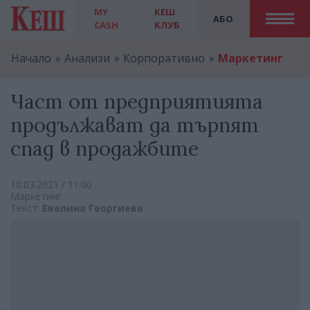
MY
КЕШ
АБО
CASH
КЛУБ
Начало
Анализи
Корпоративно
Маркетинг
Част от предприятията
продължават да търпят
спад в продажбите
10.03.2021 / 11:00
Маркетинг
Текст:
Евелина Георгиева