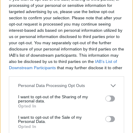
processing of your personal or sensitive information for
Ню Йорк стана 14-ият щат на САЩ, в
targeted advertising by us, please use the below opt-out
който е разрешена евтаназията
section to confirm your selection. Please note that after your
opt-out request is processed you may continue seeing
06.08.2026 / 16:00
interest-based ads based on personal information utilized by
us or personal information disclosed to third parties prior to
your opt-out. You may separately opt-out of the further
disclosure of your personal information by third parties on the
IAB’s list of downstream participants. This information may
also be disclosed by us to third parties on the
IAB’s List of
Downstream Participants
that may further disclose it to other
third parties.
Personal Data Processing Opt Outs
I want to opt-out of the Sharing of my
personal data.
Opted In
I want to opt-out of the Sale of my
Спадането на Дунав принуди Румъния
Personal Data.
да възобнови работата на въглищна
Opted In