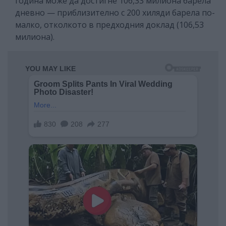
година може да достигне 106,33 милиона барела
дневно — приблизително с 200 хиляди барела по-
малко, отколкото в предходния доклад (106,53
милиона).