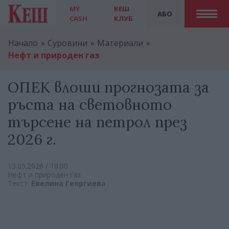
MY
КЕШ
АБО
CASH
КЛУБ
Начало
Суровини
Материали
Нефт и природен газ
ОПЕК влоши прогнозата за
ръста на световното
търсене на петрол през
2026 г.
13.05.2026 / 18:00
Нефт и природен газ
Текст:
Евелина Георгиева