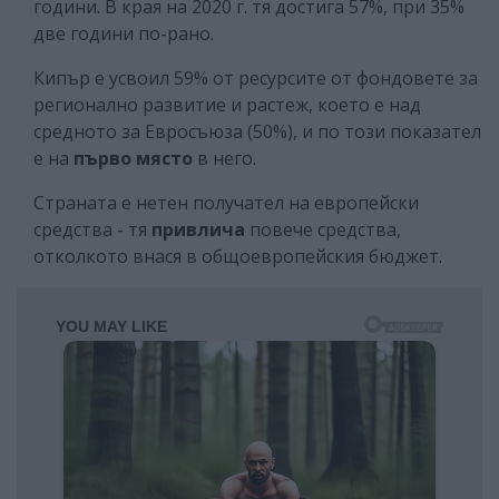
години. В края на 2020 г. тя достига 57%, при 35%
две години по-рано.
Кипър е усвоил 59% от ресурсите от фондовете за
регионално развитие и растеж, което е над
средното за Евросъюза (50%), и по този показател
е на
първо място
в него.
Страната е нетен получател на европейски
средства - тя
привлича
повече средства,
отколкото внася в общоевропейския бюджет.