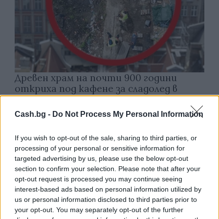
Древен храм на почти 900 години
откриха под кафене за сладолед в
Полша
Cash.bg -
Do Not Process My Personal Information
07.08.2026 / 16:00
If you wish to opt-out of the sale, sharing to third parties, or
processing of your personal or sensitive information for
targeted advertising by us, please use the below opt-out
section to confirm your selection. Please note that after your
opt-out request is processed you may continue seeing
interest-based ads based on personal information utilized by
us or personal information disclosed to third parties prior to
your opt-out. You may separately opt-out of the further