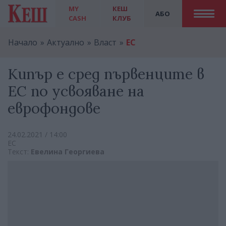
MY
КЕШ
АБО
CASH
КЛУБ
Начало
Актуално
Власт
ЕС
Кипър е сред първенците в
ЕС по усвояване на
еврофондове
24.02.2021 / 14:00
ЕС
Текст:
Евелина Георгиева