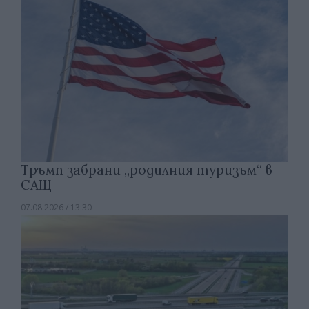
Тръмп забрани „родилния туризъм“ в
САЩ
07.08.2026 / 13:30