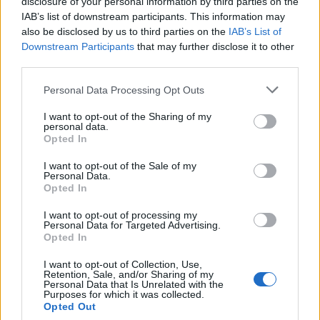
disclosure of your personal information by third parties on the
IAB’s list of downstream participants. This information may
also be disclosed by us to third parties on the
IAB’s List of
Downstream Participants
that may further disclose it to other
third parties.
Изкуствен интелект за първи път
създаде нови жизнеспособни вируси
Personal Data Processing Opt Outs
07.08.2026 / 15:30
I want to opt-out of the Sharing of my
personal data.
Opted In
I want to opt-out of the Sale of my
Personal Data.
Opted In
I want to opt-out of processing my
Personal Data for Targeted Advertising.
Opted In
I want to opt-out of Collection, Use,
Retention, Sale, and/or Sharing of my
Personal Data that Is Unrelated with the
Purposes for which it was collected.
Opted Out