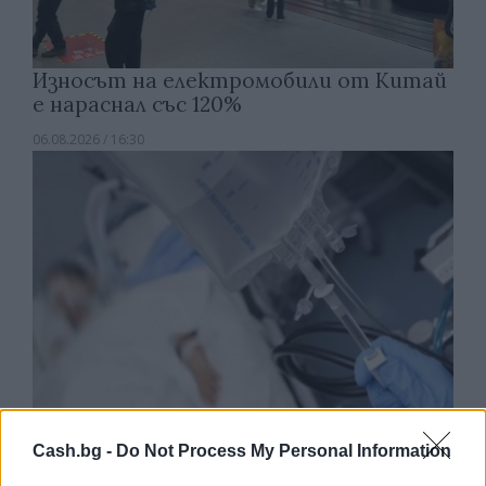
Износът на електромобили от Китай
е нараснал със 120%
06.08.2026 / 16:30
Cash.bg -
Do Not Process My Personal Information
Ню Йорк стана 14-ият щат на САЩ, в