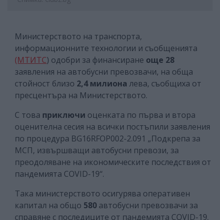
Министерството на транспорта,
информационните технологии и съобщенията
(МТИТС
) одобри за финансиране
още 28
заявления на автобусни превозвачи, на обща
стойност близо
2,4 милиона
лева, съобщиха от
пресцентъра на Министерството.
С това
приключи
оценката по първа и втора
оценителна сесия на всички постъпили заявления
по процедура BG16RFOP002-2.091 „Подкрепа за
МСП, извършващи автобусни превози, за
преодоляване на икономическите последствия от
пандемията COVID-19“.
Така министерството осигурява оперативен
капитал на общо
580
автобусни превозвачи за
справяне с последиците от пандемията COVID-19.