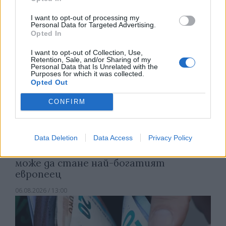
I want to opt-out of processing my
Personal Data for Targeted Advertising.
Opted In
I want to opt-out of Collection, Use,
Retention, Sale, and/or Sharing of my
Personal Data that Is Unrelated with the
Purposes for which it was collected.
Opted Out
CONFIRM
Data Deletion
Data Access
Privacy Policy
Изпълнителният директор на Revolut
може да стане най-богатият
европеец
06.08.2026 / 13:00