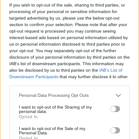
който е разрешена евтаназията
If you wish to opt-out of the sale, sharing to third parties, or
processing of your personal or sensitive information for
06.08.2026 / 16:00
targeted advertising by us, please use the below opt-out
section to confirm your selection. Please note that after your
opt-out request is processed you may continue seeing
interest-based ads based on personal information utilized by
us or personal information disclosed to third parties prior to
your opt-out. You may separately opt-out of the further
disclosure of your personal information by third parties on the
IAB’s list of downstream participants. This information may
also be disclosed by us to third parties on the
IAB’s List of
Downstream Participants
that may further disclose it to other
third parties.
Personal Data Processing Opt Outs
I want to opt-out of the Sharing of my
Спадането на Дунав принуди Румъния
personal data.
Opted In
да възобнови работата на въглищна
електроцентрала
I want to opt-out of the Sale of my
Personal Data.
06.08.2026 / 15:30
Opted In