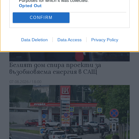
Purposes for which it was collected.
Opted Out
CONFIRM
Data Deletion
Data Access
Privacy Policy
Белият дом спира проекти за
възобновяема енергия в САЩ
07.08.2026 / 18:00