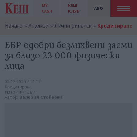
MY
КЕШ
АБО
CASH
КЛУБ
Начало
Анализи
Лични финанси
Кредитиране
ББР одобри безлихвени заеми
за близо 23 000 физически
лица
02.12.2020 / 11:12
Кредитиране
Източник: ББР
Автор:
Валерия Стойкова