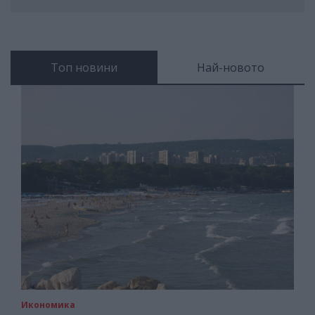
Топ новини
Най-новото
Икономика