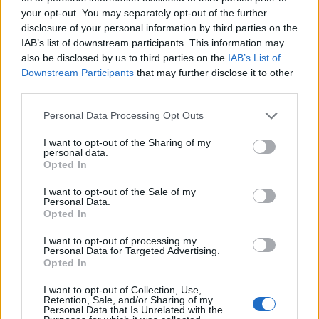
your opt-out. You may separately opt-out of the further
disclosure of your personal information by third parties on the
IAB’s list of downstream participants. This information may
also be disclosed by us to third parties on the
IAB’s List of
Downstream Participants
that may further disclose it to other
third parties.
Personal Data Processing Opt Outs
I want to opt-out of the Sharing of my
personal data.
Opted In
I want to opt-out of the Sale of my
Personal Data.
Природен газ от Кипър ще потече към
Opted In
Европа през 2028 година
I want to opt-out of processing my
09.08.2026 / 17:30
Personal Data for Targeted Advertising.
Opted In
I want to opt-out of Collection, Use,
Retention, Sale, and/or Sharing of my
Personal Data that Is Unrelated with the