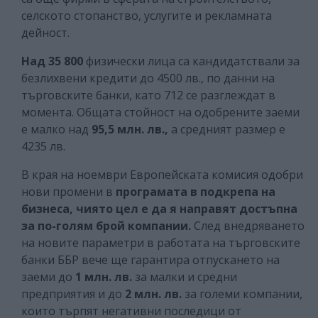
селското стопанство, услугите и рекламната
дейност.
Над 35 800
физически лица са кандидатствали за
безлихвени кредити до 4500 лв., по данни на
търговските банки, като 712 се разглеждат в
момента. Общата стойност на одобрените заеми
е малко над
95,5 млн. лв.,
а средният размер е
4235 лв.
В края на ноември Европейската комисия одобри
нови промени в
програмата в подкрепа на
бизнеса, чиято цел е да я направят достъпна
за по-голям брой компании.
След внедряването
на новите параметри в работата на търговските
банки ББР вече ще гарантира отпускането на
заеми до
1 млн. лв.
за малки и средни
предприятия и до
2 млн. лв.
за големи компании,
които търпят негативни последици от