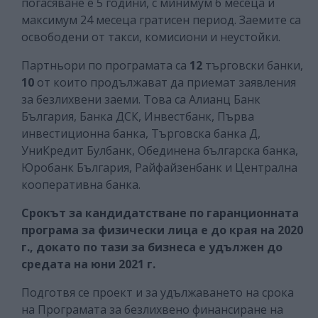
погасяване е 5 години, с минимум 6 месеца и
максимум 24 месеца гратисен период. Заемите са
освободени от такси, комисиони и неустойки.
Партньори по програмата са
12
търговски банки,
10
от които продължават да приемат заявления
за безлихвени заеми. Това са Алианц Банк
България, Банка ДСК, Инвестбанк, Първа
инвестиционна банка, Търговска банка Д,
УниКредит Булбанк, Обединена българска банка,
Юробанк България, Райфайзенбанк и Централна
кооперативна банка.
Срокът за кандидатстване по гаранционната
програма за физически лица е до края на 2020
г., докато по тази за бизнеса е удължен до
средата на юни 2021 г.
Подготвя се проект и за удължаването на срока
на Програмата за безлихвено финансиране на