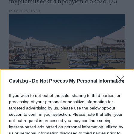
туристическия продукт с около 1/3
09.08.2026 / 18:30
Cash.bg -
Do Not Process My Personal Information
If you wish to opt-out of the sale, sharing to third parties, or
processing of your personal or sensitive information for
Потребителят има право сам да
targeted advertising by us, please use the below opt-out
избере кои плажни принадлежности да
section to confirm your selection. Please note that after your
наеме
opt-out request is processed you may continue seeing
interest-based ads based on personal information utilized by
09.08.2026 / 18:00
us or personal information disclosed to third parties prior to