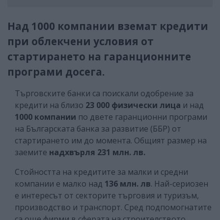
Над 1000 компании вземат кредити
при облекчени условия от
стартирането на гаранционните
програми досега.
Търговските банки са поискали одобрение за
кредити на близо
23 000 физически лица
и над
1000 компании
по двете гаранционни програми
на Българската банка за развитие (ББР) от
стартирането им до момента. Общият размер на
заемите
надхвърля 231 млн. лв.
Стойността на кредитите за малки и средни
компании е малко над
136
млн. лв
. Най-сериозен
е интересът от секторите търговия и туризъм,
производство и транспорт. Сред подпомогнатите
са още фирми в сферата на строителството,