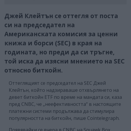
Джей Клейтън се оттегля от поста
си на председател на
Американската комисия за ценни
книжа и борси (SEC) в края на
годината, но преди да си тръгне,
той иска да изясни мнението на SEC
относно биткойн.
Оттеглящият се председател на SEC Джей
Клейтън, който надзираваше отхвърлянето на
девет биткойн ETF по време на мандата си, каза
пред CNBC, че „неефективността“ в настоящите
платежни системи продължава да стимулира
популярността на биткойн, пише Cointelegraph.
Появявайки се вчера в CNBC на Squawk Box,