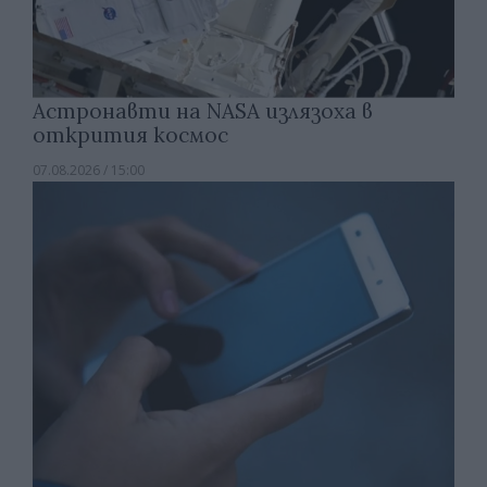
Астронавти на NASA излязоха в
открития космос
07.08.2026 / 15:00