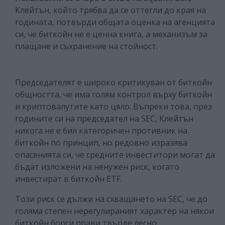
Клейтън, който трябва да се оттегли до края на
годината, потвърди общата оценка на агенцията
си, че биткойн не е ценна книга, а механизъм за
плащане и съхранение на стойност.
Председателят е широко критикуван от биткойн
общността, че има голям контрол върху биткойн
и криптовалутите като цяло. Въпреки това, през
годините си на председател на SEC, Клейтън
никога не е бил категоричен противник на
биткойн по принцип, но редовно изразява
опасенията си, че средните инвеститори могат да
бъдат изложени на ненужен риск, когато
инвестират в биткойн ETF.
Този риск се дължи на схващането на SEC, че до
голяма степен нерегулираният характер на някои
биткойн борси прави твърде лесно