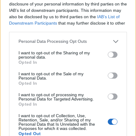
disclosure of your personal information by third parties on the
IAB’s list of downstream participants. This information may
also be disclosed by us to third parties on the
IAB’s List of
Downstream Participants
that may further disclose it to other
third parties.
Personal Data Processing Opt Outs
I want to opt-out of the Sharing of my
personal data.
Opted In
Древен храм на почти 900 години
I want to opt-out of the Sale of my
Personal Data.
откриха под кафене за сладолед в
Opted In
Полша
I want to opt-out of processing my
07.08.2026 / 16:00
Personal Data for Targeted Advertising.
Opted In
I want to opt-out of Collection, Use,
Retention, Sale, and/or Sharing of my
Personal Data that Is Unrelated with the
Purposes for which it was collected.
Opted Out