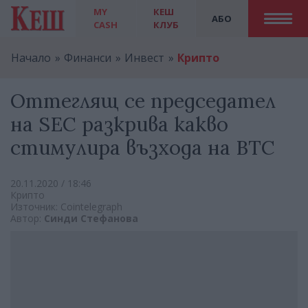
MY
КЕШ
АБО
CASH
КЛУБ
Начало
Финанси
Инвест
Крипто
Оттеглящ се председател
на SEC разкрива какво
стимулира възхода на BTC
20.11.2020 / 18:46
Крипто
Източник: Cointelegraph
Автор:
Синди Стефанова