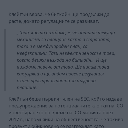
Клейтън вярва, че биткойн ще продължи да
расте, докато регулациите се развиват.
„Това, което виждаме, е, че нашите текущи
механизми за плащане както в страната,
така и в международен план, са
неефективни. Тази неефектнивност е това,
което движи възхода на биткойн... И ще
виждаме повече от това. Ще видим това
как узрява и ще видим повече регулация
около пространството за цифрово
плащане."
Клейтън беше първият член на SEC, който издаде
предупреждение за потенциалните клопки на ICO
инвестирането по време на ICO манията през
2017 г., напомняйки на обществеността, че такива
продукти обикновено се разглеждат като