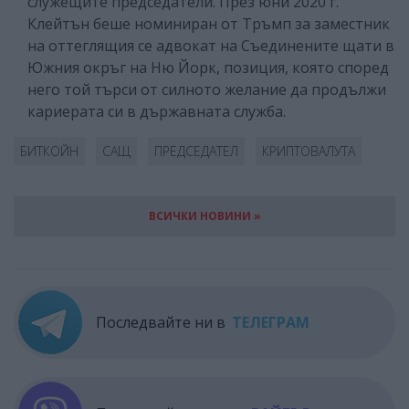
служещите председатели. През юни 2020 г.
Клейтън беше номиниран от Тръмп за заместник
на оттеглящия се адвокат на Съединените щати в
Южния окръг на Ню Йорк, позиция, която според
него той търси от силното желание да продължи
кариерата си в държавната служба.
БИТКОЙН
САЩ
ПРЕДСЕДАТЕЛ
КРИПТОВАЛУТА
ВСИЧКИ НОВИНИ »
Последвайте ни в
ТЕЛЕГРАМ