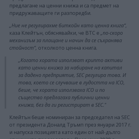
предлагане на ценни книжа и са предмет на
придружаващите ги разпоредби.
„Ние не регулирахме биткойн като ценна книга“,
каза Клейтън, обяснявайки, че BTC е
„по-скоро
механизъм за плащане и начин да се съхранява
стойност“,
отколкото ценна книга.
„Когато хората използват крипто активи
като ценни книжа за набиране на капитал
за дадено предприятие, SEC регулира това. И
това, което се случваше в лудостта на ICO,
беше, че хората използваха ICO и по
същество предлагаха публични ценни
книжа, без да ги регистрират в SEC."
Клейтън беше номиниран за председател на SEC
от президента Доналд Тръмп през януари 2017 г.
и напуска позицията като един от най-дълго