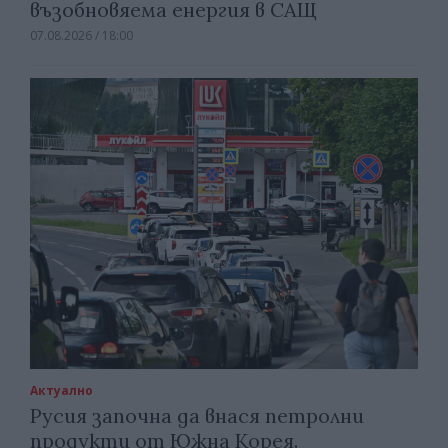
възобновяема енергия в САЩ
07.08.2026 / 18:00
Актуално
Русия започна да внася петролни
продукти от Южна Корея.