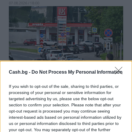
07.08.2026 / 18:00
Cash.bg -
Do Not Process My Personal Information
If you wish to opt-out of the sale, sharing to third parties, or
processing of your personal or sensitive information for
Русия започна да внася петролни
targeted advertising by us, please use the below opt-out
продукти от Южна Корея.
section to confirm your selection. Please note that after your
opt-out request is processed you may continue seeing
07.08.2026 / 17:05
interest-based ads based on personal information utilized by
us or personal information disclosed to third parties prior to
your opt-out. You may separately opt-out of the further