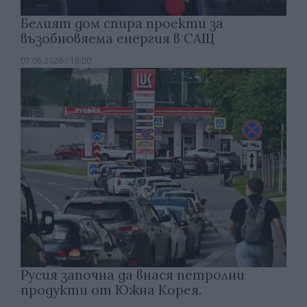
Белият дом спира проекти за
възобновяема енергия в САЩ
07.08.2026 / 18:00
Русия започна да внася петролни
продукти от Южна Корея.