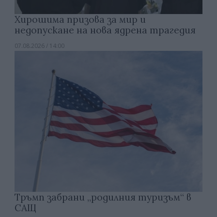
Хирошима призова за мир и
недопускане на нова ядрена трагедия
07.08.2026 / 14:00
Тръмп забрани „родилния туризъм“ в
САЩ