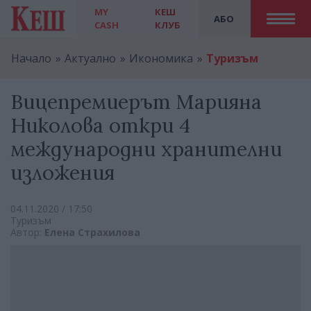
MY
КЕШ
АБО
CASH
КЛУБ
Начало
Актуално
Икономика
Туризъм
Вицепремиерът Марияна
Николова откри 4
международни хранителни
изложения
04.11.2020 / 17:50
Туризъм
Автор:
Елена Страхилова