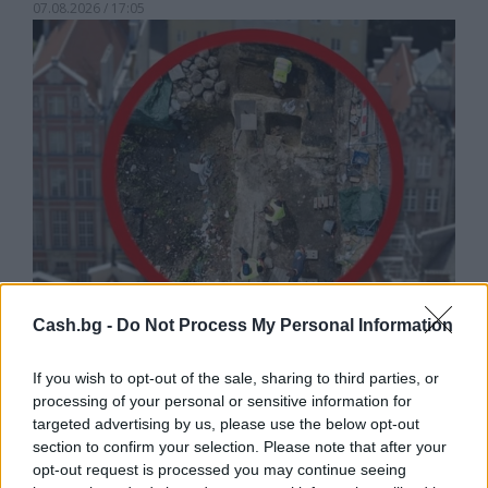
07.08.2026 / 17:05
Cash.bg -
Do Not Process My Personal Information
Древен храм на почти 900 години
откриха под кафене за сладолед в
If you wish to opt-out of the sale, sharing to third parties, or
Полша
processing of your personal or sensitive information for
targeted advertising by us, please use the below opt-out
07.08.2026 / 16:00
section to confirm your selection. Please note that after your
opt-out request is processed you may continue seeing