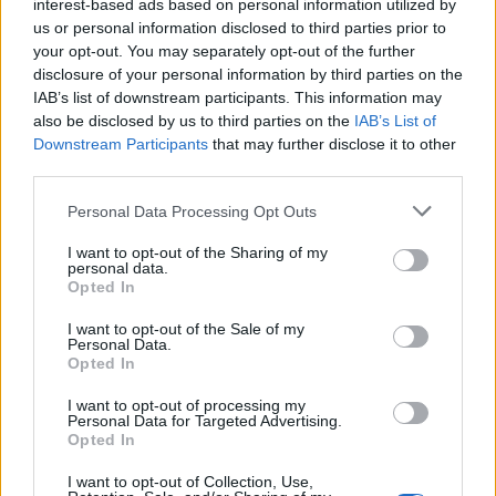
interest-based ads based on personal information utilized by
us or personal information disclosed to third parties prior to
your opt-out. You may separately opt-out of the further
disclosure of your personal information by third parties on the
IAB’s list of downstream participants. This information may
also be disclosed by us to third parties on the
IAB’s List of
Downstream Participants
that may further disclose it to other
third parties.
Personal Data Processing Opt Outs
I want to opt-out of the Sharing of my
personal data.
Изкуствен интелект за първи път
Opted In
създаде нови жизнеспособни вируси
I want to opt-out of the Sale of my
Personal Data.
07.08.2026 / 15:30
Opted In
I want to opt-out of processing my
Personal Data for Targeted Advertising.
Opted In
I want to opt-out of Collection, Use,