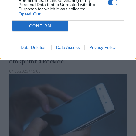
Retention, Sale, and/or Sharing of my
Personal Data that Is Unrelated with the
Purposes for which it was collected.
Opted Out
CONFIRM
Data Deletion
Data Access
Privacy Policy
Астронавти на NASA излязоха в
открития космос
07.08.2026 / 15:00