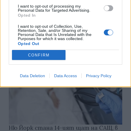
I want to opt-out of processing my
Personal Data for Targeted Advertising.
Opted In
Износът на електромобили от Китай
е нараснал със 120%
I want to opt-out of Collection, Use,
Retention, Sale, and/or Sharing of my
Personal Data that Is Unrelated with the
06.08.2026 / 16:30
Purposes for which it was collected.
Opted Out
CONFIRM
Data Deletion
Data Access
Privacy Policy
Ню Йорк стана 14-ият щат на САЩ, в