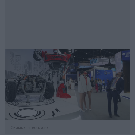
Снимка: meduza.io