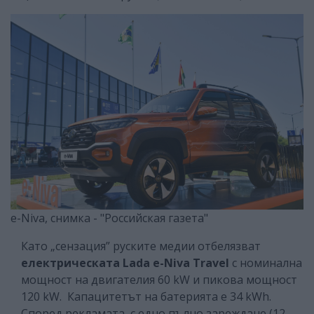
e-Niva, снимка - "Российская газета"
Като „сензация” руските медии отбелязват
електрическата Lada e-Niva Travel
с номинална
мощност на двигателия 60 kW и пикова мощност
120 kW. Капацитетът на батерията е 34 kWh.
Според рекламата, с едно пълно зареждане (12