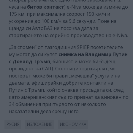
часа на
битов контакт
) e-Niva може да измине до
175 км, при максимална скорост 150 км/ч и
ускорение до 100 км/ч за 9,6 секунди. Поне на
щанда си АвтоВАЗ не посочва дата за
стартирането на серийно производство на e-Niva.
„За спомен” от тазгодишния SPIEF посетителите
му могат да си купят
снимка на Владимир Путин
с Доналд Тръмп
, бившият и може би бъдещ
президент на САЩ. Скептици подхвърлят, че
постерът може би прави „мечешка” услуга и на
двамата, афиширайки добрите контакти на
Путин с Тръмп, който очаква присъдата си, след
като американският съд го признат за виновен по
34 обвинения при първото от няколкото
наказателни дела срещу него.
РУСИЯ
ИЗЛОЖЕНИЕ
ИКОНОМИКА