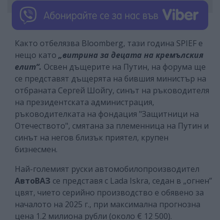
Както отбелязва Bloomberg, тази година SPIEF е
нещо като
„витрина за децата на кремълския
елит“.
Освен дъщерите на Путин, на форума ще
се представят дъщерята на бившия министър на
отбраната Сергей Шойгу, синът на ръководителя
на президентската администрация,
ръководителката на фондация "Защитници на
Отечеството", смятана за племенница на Путин и
синът на негов близък приятел, крупен
бизнесмен.
Най-големият руски автомобилопроизводител
АвтоВАЗ
се представя с Lada Iskra, седан в „огнен”
цвят, чието серийно производство е обявено за
началото на 2025 г., при максимална прогнозна
цена 1.2 милиона рубли (около € 12 500).