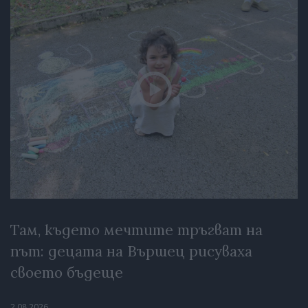
Там, където мечтите тръгват на
път: децата на Вършец рисуваха
своето бъдеще
2.08.2026