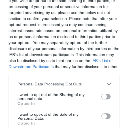
If you wish to opt-out of the sale, sharing to third parties, or
processing of your personal or sensitive information for
targeted advertising by us, please use the below opt-out
section to confirm your selection. Please note that after your
opt-out request is processed you may continue seeing
interest-based ads based on personal information utilized by
Френска инвестиция активира
us or personal information disclosed to third parties prior to
изграждането на интерконектора
your opt-out. You may separately opt-out of the further
между Гърция и Кипър
disclosure of your personal information by third parties on the
IAB’s list of downstream participants. This information may
06.08.2026 / 17:06
also be disclosed by us to third parties on the
IAB’s List of
Downstream Participants
that may further disclose it to other
third parties.
Personal Data Processing Opt Outs
I want to opt-out of the Sharing of my
personal data.
Opted In
I want to opt-out of the Sale of my
Personal Data.
Opted In