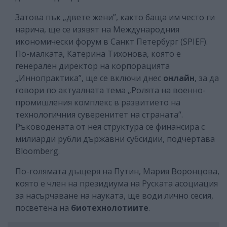
Затова пък „двете жени”, както баща им често ги
нарича, ще се изявят на Международния
икономически форум в Санкт Петербург (SPIEF).
По-малката, Катерина Тихонова, която е
генерален директор на корпорацията
„Иннопрактика”, ще се включи днес
онлайн
, за да
говори по актуалната тема „Ролята на военно-
промишления комплекс в развитието на
технологичния суверенитет на страната“.
Ръководената от нея структура се финансира с
милиарди рубли държавни субсидии, подчертава
Bloomberg.
По-голямата дъщеря на Путин, Мария Воронцова,
която е член на президиума на Руската асоциация
за насърчаване на науката, ще води лично сесия,
посветена на
биотехнолотиите
.