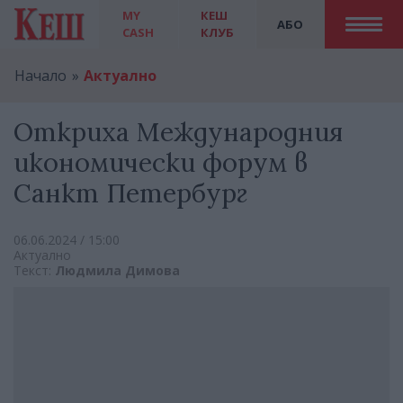
MY
КЕШ
АБО
CASH
КЛУБ
Начало
Актуално
Откриха Международния
икономически форум в
Санкт Петербург
06.06.2024 / 15:00
Актуално
Текст:
Людмила Димова