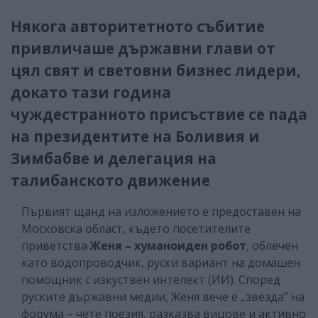
Някога авторитетното събитие
привличаше държавни глави от
цял свят и световни бизнес лидери,
докато тази година
чуждестранното присъствие се пада
на президентите на Боливия и
Зимбабве и делегация на
талибанското движение
Първият щанд на изложението е предоставен на
Московска област, където посетителите
приветства
Женя – хуманоиден робот
, облечен
като водопроводчик, руски вариант на домашен
помощник с изкуствен интелект (ИИ). Според
руските държавни медии, Женя вече е „звезда” на
форума – чете поезия, разказва вицове и активно