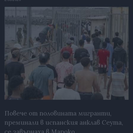
Повече от половината мигранти,
преминали в испанския анклав Сеута,
се завърнаха в Мароко