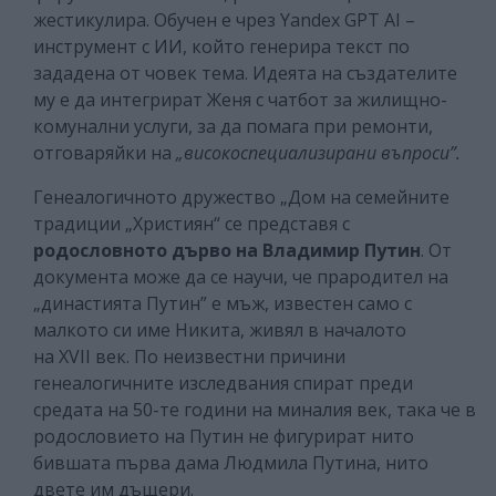
жестикулира. Обучен е чрез Yandex GPT AI –
инструмент с ИИ, който генерира текст по
зададена от човек тема. Идеята на създателите
му е да интегрират Женя с чатбот за жилищно-
комунални услуги, за да помага при ремонти,
отговаряйки на
„високоспециализирани въпроси”.
Генеалогичното дружество „Дом на семейните
традиции „Християн“ се представя с
родословното дърво на Владимир Путин
. От
документа може да се научи, че прародител на
„династията Путин” е мъж, известен само с
малкото си име Никита, живял в началото
на XVII век. По неизвестни причини
генеалогичните изследвания спират преди
средата на 50-те години на миналия век, така че в
родословието на Путин не фигурират нито
бившата първа дама Людмила Путина, нито
двете им дъщери.