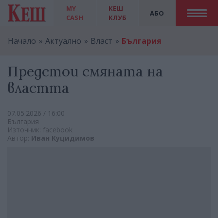
MY
КЕШ
АБО
CASH
КЛУБ
Начало
Актуално
Власт
България
Предстои смяната на
властта
07.05.2026 / 16:00
България
Източник: facebook
Автор:
Иван Куцидимов