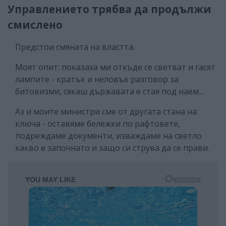
Управлението трябва да продължи
смислено
Предстои смяната на властта.
Моят опит: показаха ми откъде се светват и гасят
лампите - кратък и неловък разговор за
битовизми, сякаш държавата е стая под наем...
Аз и моите министри сме от другата стана на
ключа - оставяме бележки по рафтовете,
подреждаме документи, изваждаме на светло
какво е започнато и защо си струва да се прави.