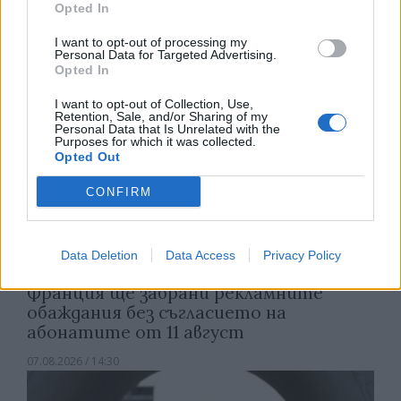
Opted In
07.08.2026 / 15:00
I want to opt-out of processing my
Personal Data for Targeted Advertising.
Opted In
I want to opt-out of Collection, Use,
Retention, Sale, and/or Sharing of my
Personal Data that Is Unrelated with the
Purposes for which it was collected.
Opted Out
CONFIRM
Data Deletion
Data Access
Privacy Policy
Франция ще забрани рекламните
обаждания без съгласието на
абонатите от 11 август
07.08.2026 / 14:30