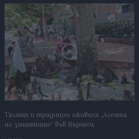
Талант и традиции оживиха „Алеята
на занаятите“ във Вършец