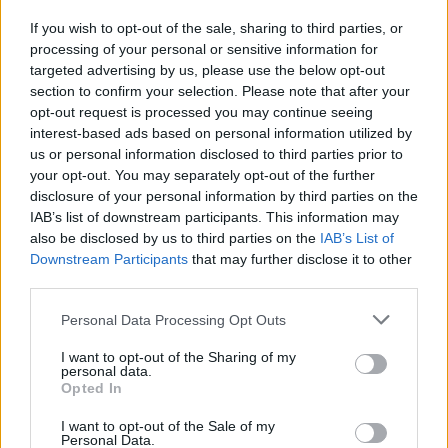
If you wish to opt-out of the sale, sharing to third parties, or
Изкуствен интелект за първи път
processing of your personal or sensitive information for
създаде нови жизнеспособни вируси
targeted advertising by us, please use the below opt-out
section to confirm your selection. Please note that after your
07.08.2026 / 15:30
opt-out request is processed you may continue seeing
interest-based ads based on personal information utilized by
us or personal information disclosed to third parties prior to
your opt-out. You may separately opt-out of the further
disclosure of your personal information by third parties on the
IAB’s list of downstream participants. This information may
also be disclosed by us to third parties on the
IAB’s List of
Downstream Participants
that may further disclose it to other
third parties.
Personal Data Processing Opt Outs
I want to opt-out of the Sharing of my
personal data.
Opted In
Астронавти на NASA излязоха в
открития космос
I want to opt-out of the Sale of my
Personal Data.