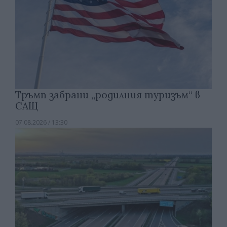
Тръмп забрани „родилния туризъм“ в
САЩ
07.08.2026 / 13:30