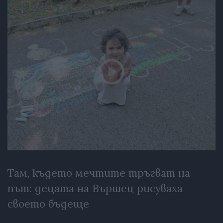
Там, където мечтите тръгват на
път: децата на Вършец рисуваха
своето бъдеще