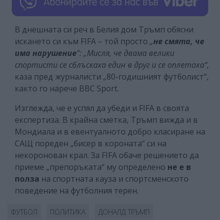
В днешната си реч в Белия дом Тръмп обясни
искането си към FIFA – той просто
„
не смята, че
има нарушение
“: „Мисля, че двама велики
спортисти се сблъскаха един в друг и се оплетоха“,
каза пред журналисти „80-годишният футболист“,
както го нарече ВВС Sport.
Изглежда, че е успял да убеди и FIFA в своята
експертиза. В крайна сметка, Тръмп вижда и в
Мондиала и в евентуалното добро класиране на
САЩ пореден „бисер в короната“ си на
некоронован крал. За FIFA обаче решението да
приеме „препоръката“ му определено
не е в
полза
на спортната кауза и спортсменското
поведение на футболния терен.
ФУТБОЛ
ПОЛИТИКА
ДОНАЛД ТРЪМП