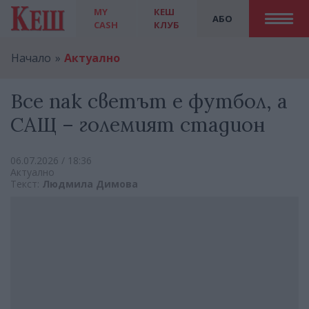
MY
КЕШ
АБО
CASH
КЛУБ
Начало
Актуално
Все пак светът е футбол, а
САЩ – големият стадион
06.07.2026 / 18:36
Актуално
Текст:
Людмила Димова