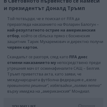
В Световното първенство се намеси
и президентът Доналд Тръмп
Той потвърди, че е поискал от FIFA да
преразгледа наказанието на Фоларин Балогун –
най-резултатното острие на американския
отбор
, който се сблъска пряко с босненския
защитник Тарик Мухаремович и директно получи
червен картон.
Скандалът се разгоря, след като
FIFA днес
отмени наказанието му
непосредствено преди
утрешния мач от осминафиналите САЩ – Белгия.
Тръмп приветства акта, като заяви, че
международната футболна федерация е
„взела
правилното решение“,
избягвайки
„голямо петно“
върху имиджа на „американския“ Мондиал.