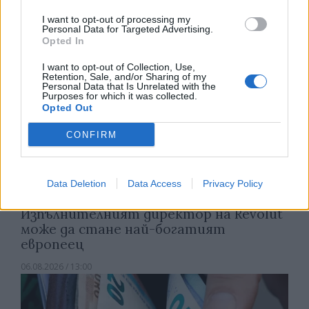
I want to opt-out of processing my
Personal Data for Targeted Advertising.
Opted In
I want to opt-out of Collection, Use,
Retention, Sale, and/or Sharing of my
Personal Data that Is Unrelated with the
Purposes for which it was collected.
Opted Out
CONFIRM
Data Deletion
Data Access
Privacy Policy
Изпълнителният директор на Revolut
може да стане най-богатият
европеец
06.08.2026 / 13:00