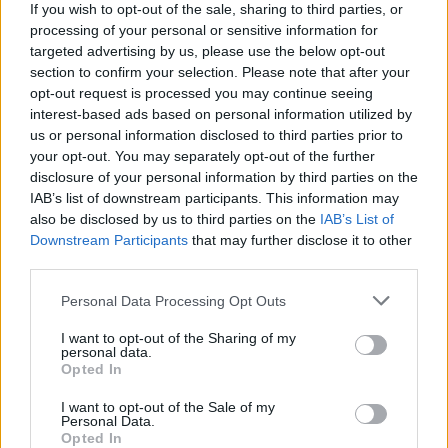
Ню Йорк стана 14-ият щат на САЩ, в
If you wish to opt-out of the sale, sharing to third parties, or
който е разрешена евтаназията
processing of your personal or sensitive information for
targeted advertising by us, please use the below opt-out
06.08.2026 / 16:00
section to confirm your selection. Please note that after your
opt-out request is processed you may continue seeing
interest-based ads based on personal information utilized by
us or personal information disclosed to third parties prior to
your opt-out. You may separately opt-out of the further
disclosure of your personal information by third parties on the
IAB’s list of downstream participants. This information may
also be disclosed by us to third parties on the
IAB’s List of
Downstream Participants
that may further disclose it to other
third parties.
Personal Data Processing Opt Outs
I want to opt-out of the Sharing of my
personal data.
Спадането на Дунав принуди Румъния
Opted In
да възобнови работата на въглищна
I want to opt-out of the Sale of my
електроцентрала
Personal Data.
Opted In
06.08.2026 / 15:30