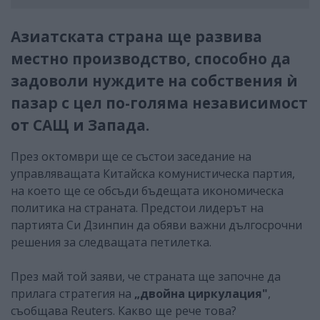
Азиатската страна ще развива
местно производство, способно да
задоволи нуждите на собствения ѝ
пазар с цел по-голяма независимост
от САЩ и Запада.
През октомври ще се състои заседание на
управляващата Китайска комунистическа партия,
на което ще се обсъди бъдещата икономическа
политика на страната. Предстои лидерът на
партията Си Дзинпин да обяви важни дългосрочни
решения за следващата петилетка.
През май той заяви, че страната ще започне да
прилага стратегия на
„двойна циркулация"
,
съобщава Reuters. Какво ще рече това?