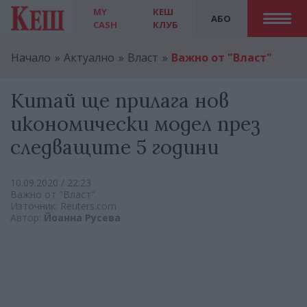
MY
КЕШ
АБО
CASH
КЛУБ
Начало
Актуално
Власт
Важно от "Власт"
Китай ще прилага нов
икономически модел през
следващите 5 години
10.09.2020 / 22:23
Важно от "Власт"
Източник: Reuters.com
Автор:
Йoанна Русева