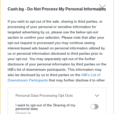
Cash.bg -
Do Not Process My Personal Information
If you wish to opt-out of the sale, sharing to third parties, or
processing of your personal or sensitive information for
targeted advertising by us, please use the below opt-out
section to confirm your selection. Please note that after your
Ню Йорк стана 14-ият щат на САЩ, в
opt-out request is processed you may continue seeing
който е разрешена евтаназията
interest-based ads based on personal information utilized by
06.08.2026 / 16:00
us or personal information disclosed to third parties prior to
your opt-out. You may separately opt-out of the further
disclosure of your personal information by third parties on the
IAB’s list of downstream participants. This information may
also be disclosed by us to third parties on the
IAB’s List of
Downstream Participants
that may further disclose it to other
third parties.
Personal Data Processing Opt Outs
I want to opt-out of the Sharing of my
personal data.
Opted In