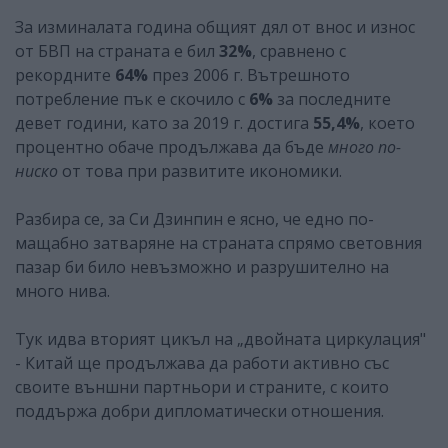
За изминалата година общият дял от внос и износ
от БВП на страната е бил
32%
, сравнено с
рекордните
64%
през 2006 г. Вътрешното
потребление пък е скочило с
6%
за последните
девет години, като за 2019 г. достига
55,4%
, което
процентно обаче продължава да бъде
много по-
ниско
от това при развитите икономики.
Разбира се, за Си Дзинпин е ясно, че едно по-
мащабно затваряне на страната спрямо световния
пазар би било невъзможно и разрушително на
много нива.
Тук идва вторият цикъл на „двойната циркулация"
- Китай ще продължава да работи активно със
своите външни партньори и страните, с които
поддържа добри дипломатически отношения.