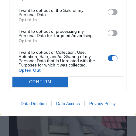
I want to opt-out of the Sale of my
Personal Data.
Opted In
Спадането на Дунав принуди Румъния
да възобнови работата на въглищна
I want to opt-out of processing my
електроцентрала
Personal Data for Targeted Advertising.
Opted In
06.08.2026 / 15:30
I want to opt-out of Collection, Use,
Retention, Sale, and/or Sharing of my
Personal Data that Is Unrelated with the
Purposes for which it was collected.
Opted Out
CONFIRM
Data Deletion
Data Access
Privacy Policy