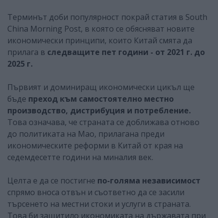
Терминът доби популярност покрай статия в South
China Morning Post, в която се обясняват новите
икономически принципи, които Китай смята да
прилага в
следващите пет години - от 2021 г. до
2025 г.
Първият и доминиращ икономически цикъл ще
бъде
преход към самостоятелно местно
производство, дистрибуция и потребление.
Това означава, че страната се доближава отново
до политиката на Мао, прилагана преди
икономическите реформи в Китай от края на
седемдесетте години на миналия век.
Целта е да се постигне
по-голяма независимост
спрямо вноса отвън и съответно да се засили
търсенето на местни стоки и услуги в страната.
Това би защитило икономиката на държавата при