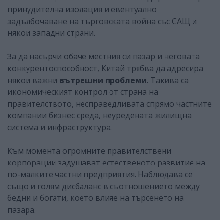
принудителна изолация и евентуално
задълбочаване на търговската война със САЩ и
някои западни страни.
За да насърчи обаче местния си пазар и неговата
конкурентоспособност, Китай трябва да адресира
някои важни
вътрешни проблеми
. Такива са
икономическият контрол от страна на
правителството, несправедливата спрямо частните
компании бизнес среда, неуредената жилищна
система и инфраструктура.
Към момента огромните правителствени
корпорации задушават естественото развитие на
по-малките частни предприятия. Наблюдава се
също и голям дисбаланс в съотношението между
бедни и богати, което влияе на търсенето на
пазара.