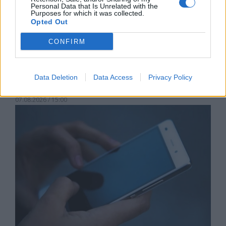
Personal Data that Is Unrelated with the
Purposes for which it was collected.
Opted Out
CONFIRM
Астронавти на NASA излязоха в
Data Deletion
Data Access
Privacy Policy
открития космос
07.08.2026 / 15:00