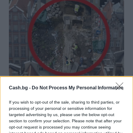
Древен храм на почти 900 години
Cash.bg -
Do Not Process My Personal Information
откриха под кафене за сладолед в
Полша
If you wish to opt-out of the sale, sharing to third parties, or
07.08.2026 / 16:00
processing of your personal or sensitive information for
targeted advertising by us, please use the below opt-out
section to confirm your selection. Please note that after your
opt-out request is processed you may continue seeing