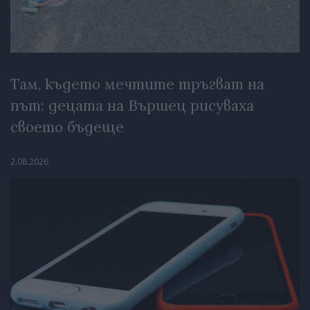
Там, където мечтите тръгват на
път: децата на Вършец рисуваха
своето бъдеще
2.08.2026