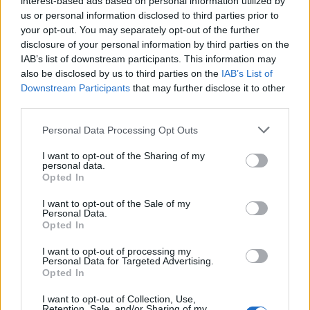
interest-based ads based on personal information utilized by
us or personal information disclosed to third parties prior to
your opt-out. You may separately opt-out of the further
disclosure of your personal information by third parties on the
IAB’s list of downstream participants. This information may
also be disclosed by us to third parties on the
IAB’s List of
Downstream Participants
that may further disclose it to other
third parties.
Personal Data Processing Opt Outs
Изкуствен интелект за първи път
I want to opt-out of the Sharing of my
personal data.
създаде нови жизнеспособни вируси
Opted In
07.08.2026 / 15:30
I want to opt-out of the Sale of my
Personal Data.
Opted In
I want to opt-out of processing my
Personal Data for Targeted Advertising.
Opted In
I want to opt-out of Collection, Use,
Retention, Sale, and/or Sharing of my