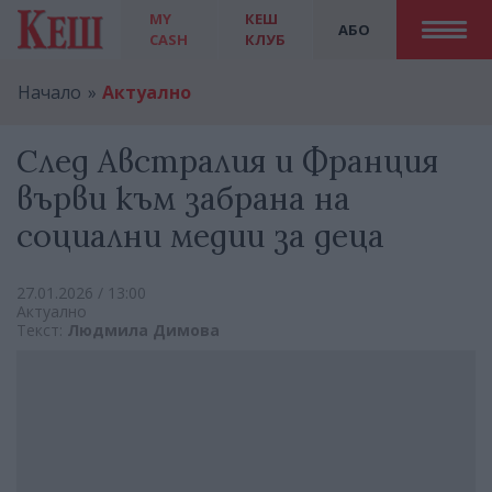
MY
КЕШ
АБО
CASH
КЛУБ
Начало
Актуално
След Австралия и Франция
върви към забрана на
социални медии за деца
27.01.2026 / 13:00
Актуално
Текст:
Людмила Димова