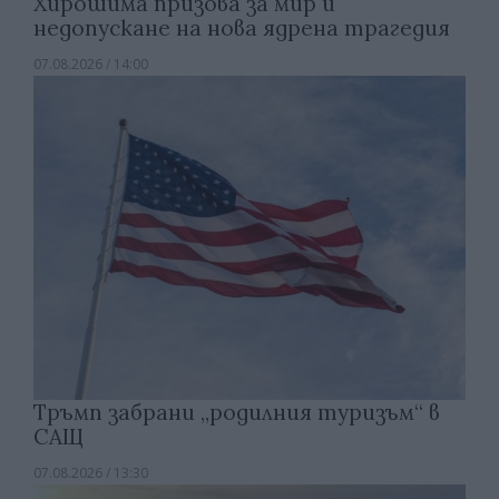
Хирошима призова за мир и
недопускане на нова ядрена трагедия
07.08.2026 / 14:00
Тръмп забрани „родилния туризъм“ в
САЩ
07.08.2026 / 13:30