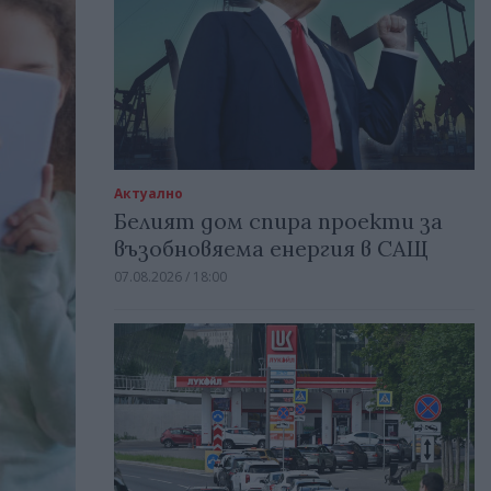
Актуално
Белият дом спира проекти за
възобновяема енергия в САЩ
07.08.2026 / 18:00