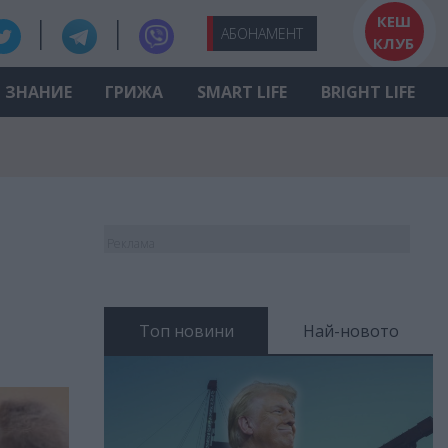
КЕШ
АБО
НАМЕНТ
КЛУБ
ЗНАНИЕ
ГРИЖА
SMART LIFE
BRIGHT LIFE
Реклама
Топ новини
Най-новото