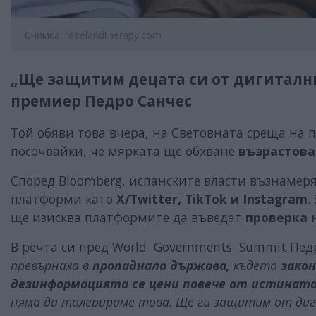
Снимка: roselandtherapy.com
„Ще защитим децата си от дигитални
премиер Педро Санчес
Той обяви това вчера, на Световната среща на 
посочвайки, че мярката ще обхване
възрастова
Според Bloomberg, испанските власти възнамер
платформи като
Х/Twitter, TikTok и Instagram
.
ще изисква платформите да въведат
проверка 
В речта си пред World Governments Summit Пед
превърнаха в
пропаднала държава,
където
зако
дезинформацията се цени повече от истината
няма да толерираме това. Ще ги защитим от диг