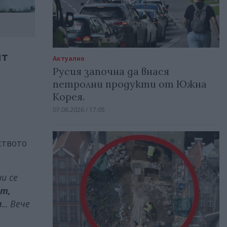
ят
Актуално
Русия започна да внася
петролни продукти от Южна
Корея.
07.08.2026 / 17:05
ството
и се
ат,
а
... Вече