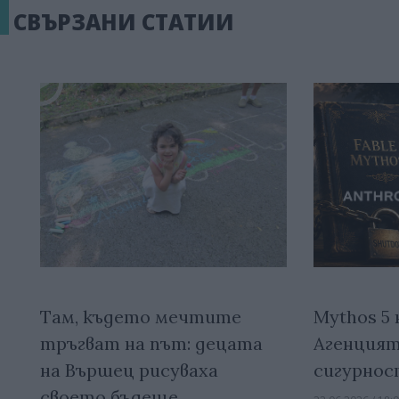
СВЪРЗАНИ СТАТИИ
Mythos 5 
Там, където мечтите
Агенцият
тръгват на път: децата
сигурнос
на Вършец рисуваха
своето бъдеще