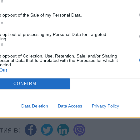
In
o opt-out of the Sale of my Personal Data.
In
ИЧКИ НОВИНИ »
to opt-out of processing my Personal Data for Targeted
ing.
In
o opt-out of Collection, Use, Retention, Sale, and/or Sharing
ersonal Data that Is Unrelated with the Purposes for which it
М
Последвайте ни във
ВАЙ
lected.
Out
CONFIRM
facebook
А
ВЪВ
Data Deletion
Data Access
Privacy Policy
тия в: