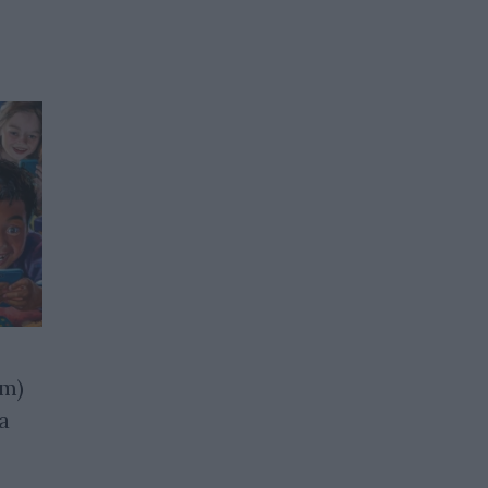
am)
Американски съд осъди
а
Meta на $ 375 милиона
25.03.2026 / 17:00