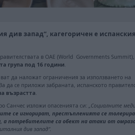
я див запад“, кагегоричен е испански
правителствата в ОАЕ (World Governments Summit),
та група под 16 години
.
яват да наложат ограничения за използването на
 За да се приложи забраната, испанското правител
на възрастта
.
ро Санчес изложи опасенията си:
„Социалните меди
ните се игнорират, престъпленията се толерир
, а потребителите са обект на атаки от омраз
италния див запад“.