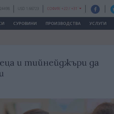
.24498
USD 1.66723
СОФИЯ:
+22 / +31
СИ
СУРОВИНИ
ПРОИЗВОДСТВА
УСЛУГИ
деца и тийнейджъри да
и