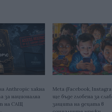
на Anthropic хакна
Meta (Facebook, Instagr
а за национална
ще бъде глобена за слаб
т на САЩ
защита на децата в
социалните мрежи