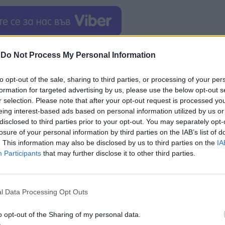
 властите ще разгледат и инициатива, която
ще
-
Do Not Process My Personal Information
а социални медии
за разпространение на незако
йки се на източници от Министерството на млад
to opt-out of the sale, sharing to third parties, or processing of your per
ди, че инициативата вече е в етап на разработка.
formation for targeted advertising by us, please use the below opt-out s
r selection. Please note that after your opt-out request is processed y
ни към така наречената
Коалиция на дигитално
eing interest-based ads based on personal information utilized by us or
disclosed to third parties prior to your opt-out. You may separately opt-
ng) Той уточни, че обединението вече включва шест д
losure of your personal information by third parties on the IAB’s list of
игури
трансгранично сътрудничество в рамките 
. This information may also be disclosed by us to third parties on the
IA
е медии
.
Participants
that may further disclose it to other third parties.
ца и тийнейджъри да използват социални медии.
н в Сената – горната камара на френския парламен
l Data Processing Opt Outs
 го
одобри с огромно мнозинство
. Подобни мерки
o opt-out of the Sharing of my personal data.