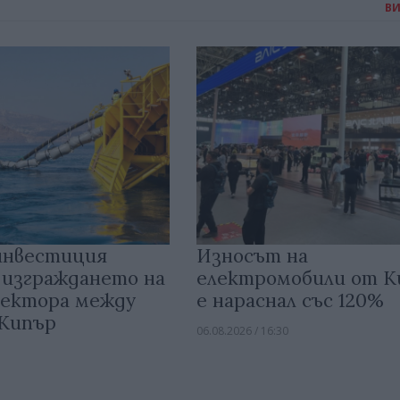
В
инвестиция
Износът на
 изграждането на
електромобили от 
ектора между
е нараснал със 120%
 Кипър
06.08.2026 / 16:30