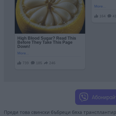
Преди това свински бъбреци бяха трансплантир