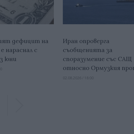
ият дефицит на
Иран опроверга
е нараснал с
съобщенията за
ез юни
споразумение със САЩ
относно Ормузкия пр
00
02.08.2026 / 18:00
Previous
Previous