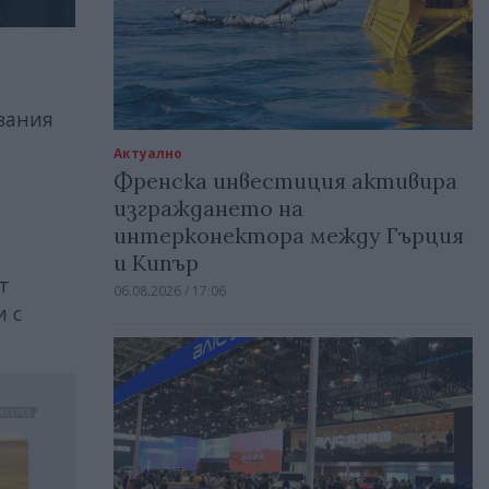
твания
Актуално
Френска инвестиция активира
изграждането на
интерконектора между Гърция
и Кипър
т
06.08.2026 / 17:06
и с