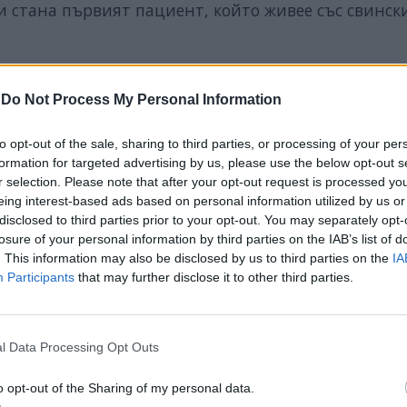
 стана първият пациент, който живее със свинск
до 70 години, които са на диализа не по-малко от
-
Do Not Process My Personal Information
12 седмици. Ако резултатите се окажат успешни,
to opt-out of the sale, sharing to third parties, or processing of your per
 се превърнат в ново решение на хроничния недо
formation for targeted advertising by us, please use the below opt-out s
r selection. Please note that after your opt-out request is processed y
eing interest-based ads based on personal information utilized by us or
disclosed to third parties prior to your opt-out. You may separately opt-
losure of your personal information by third parties on the IAB’s list of
. This information may also be disclosed by us to third parties on the
IA
Participants
that may further disclose it to other third parties.
ИЧКИ НОВИНИ »
l Data Processing Opt Outs
o opt-out of the Sharing of my personal data.
М
Последвайте ни във
ВАЙ