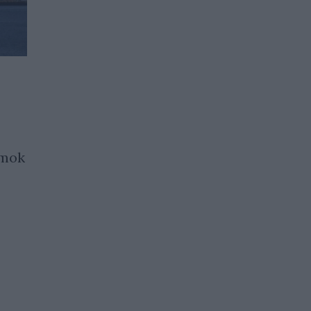
Мъск с мрачни прогнози за
икономическото бъдеще
на САЩ (първа част)
оток
31.07.2026 / 17:00