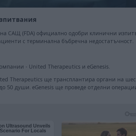
изпитвания
а на САЩ (FDA) официално одобри клинични изпи
ациенти с терминална бъбречна недостатъчност.
пании - United Therapeutics и eGenesis.
ted Therapeutics ще трансплантира органи на шес
о 50 души. eGenesis ще проведе отделни операци