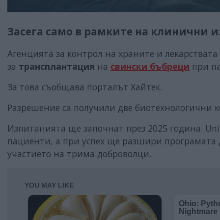
Засега само в рамките на клинични 
Агенцията за контрол на храните и лекарстват
за
трансплантация
на
свински бъбреци
при п
За това съобщава порталът Хайтек.
Разрешение са получили две биотехнологични ком
Изпитанията ще започнат през 2025 година. Uni
пациенти, а при успех ще разшири програмата д
участието на трима доброволци.