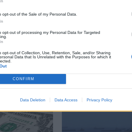
In
o opt-out of the Sale of my Personal Data.
facebook
In
А
ВЪВ
to opt-out of processing my Personal Data for Targeted
ing.
In
o opt-out of Collection, Use, Retention, Sale, and/or Sharing
тия в:
ersonal Data that Is Unrelated with the Purposes for which it
lected.
Out
CONFIRM
Data Deletion
Data Access
Privacy Policy