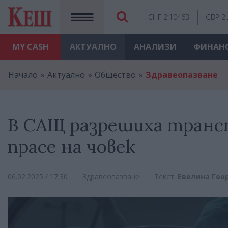
CHF 2.10463
GBP 2
MY
CASH
АКТУАЛНО
АНАЛИЗИ
ФИНАН
Начало
Актуално
Общество
Здравеопазване
В САЩ разрешиха транс
прасе на човек
06.02.2025 / 17:30
Здравеопазване
Текст:
Евелина Гео