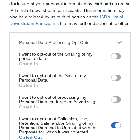
disclosure of your personal information by third parties on the
IAB’s list of downstream participants. This information may
also be disclosed by us to third parties on the
IAB’s List of
Downstream Participants
that may further disclose it to other
Изкуствен интелект за първи път
third parties.
създаде нови жизнеспособни вируси
Personal Data Processing Opt Outs
07.08.2026 / 15:30
I want to opt-out of the Sharing of my
personal data.
Opted In
I want to opt-out of the Sale of my
Personal Data.
Opted In
I want to opt-out of processing my
Personal Data for Targeted Advertising.
Opted In
I want to opt-out of Collection, Use,
Retention, Sale, and/or Sharing of my
Personal Data that Is Unrelated with the
Purposes for which it was collected.
Opted Out