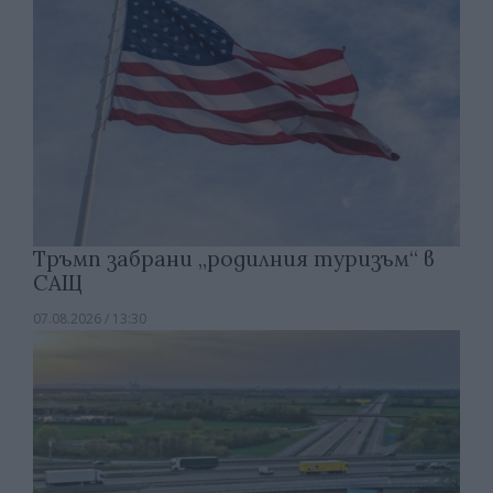
Тръмп забрани „родилния туризъм“ в
САЩ
07.08.2026 / 13:30