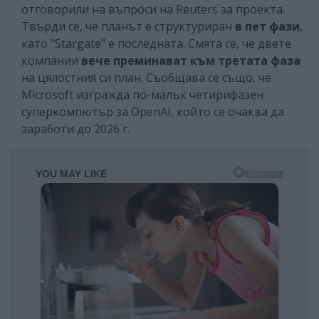
отговорили на въпроси на Reuters за проекта.
Твърди се, че планът е структуриран
в пет фази
,
като "Stargate" е последната. Смята се, че двете
компании
вече преминават
към третата фаза
на цялостния си план. Съобщава се също, че
Microsoft изгражда по-малък четирифазен
суперкомпютър за OpenAI, който се очаква да
заработи до 2026 г.