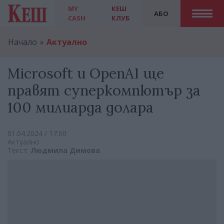
MY
КЕШ
АБО
CASH
КЛУБ
Начало
Актуално
Microsoft и OpenAI ще
правят суперкомпютър за
100 милиарда долара
01.04.2024 / 17:00
Актуално
Текст:
Людмила Димова