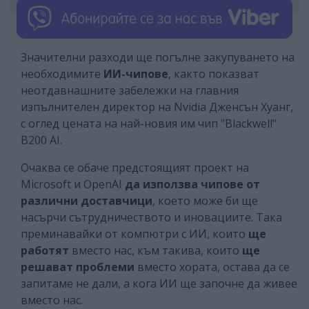
Значителни разходи ще погълне закупуването на
необходимите
ИИ-чипове
, както показват
неотдавнашните забележки на главния
изпълнителен директор на Nvidia Дженсън Хуанг,
с оглед цената на най-новия им чип "Blackwell"
B200 AI.
Очаква се обаче предстоящият проект на
Microsoft и OpenAI
да използва чипове от
различни доставчици
, което може би ще
насърчи сътрудничеството и иновациите. Така
преминавайки от компютри с ИИ, които
ще
работят
вместо нас, към такива, които
ще
решават проблеми
вместо хората, остава да се
запитаме не дали, а кога ИИ ще започне да живее
вместо нас.