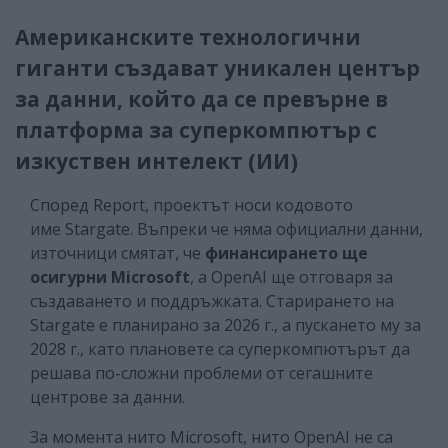
Американските технологични
гиганти създават уникален център
за данни, който да се превърне в
платформа за суперкомпютър с
изкуствен интелект (ИИ)
Според Report, проектът носи кодовото
име Stargate. Въпреки че няма официални данни,
източници смятат, че
финансирането ще
осигурни Microsoft
, а OpenAI ще отговаря за
създаването и поддръжката. Старирането на
Stargate е планирано за 2026 г., а пускането му за
2028 г., като плановете са суперкомпютърът да
решава по-сложни проблеми от сегашните
центрове за данни.
За момента нито Microsoft, нито OpenAI не са