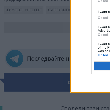
Opted 
ИЗКУСТВЕН ИНТЕЛЕКТ
СУПЕРКОМПЮТЪР
I want t
Opted 
I want 
ВС
Advertis
Opted 
I want t
of my P
was col
Opted 
Последвайте ни в
ТЕЛЕГРА
ОЩЕ ПО ТЕМАТ
Сподели тази ста