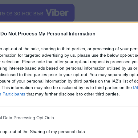
s д-р Хюн Уен Чонг заяви, че компанията работи 
-
Do Not Process My Personal Information
оведе експерименти със системата Fishbrain, коя
 технологията е достъпна за широка аудитория, C
to opt-out of the sale, sharing to third parties, or processing of your per
тформа.
formation for targeted advertising by us, please use the below opt-out s
r selection. Please note that after your opt-out request is processed y
летки, отглеждани в лаборатория, които се съеди
eing interest-based ads based on personal information utilized by us or
disclosed to third parties prior to your opt-out. You may separately opt-
рат сложни връзки, наподобяващи работата на мо
losure of your personal information by third parties on the IAB’s list of
е повиши ефективността на обработката на
. This information may also be disclosed by us to third parties on the
IA
же да се приложи при разработването на
нови
Participants
that may further disclose it to other third parties.
 на интелектуални системи.
а концепцията за "минимално жизнеспособен мозъ
l Data Processing Opt Outs
те на мисленето и съзнанието. Според учените,CL1
огат да се превърнат в пълноценна алтернатива 
o opt-out of the Sharing of my personal data.