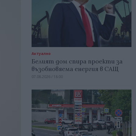
Актуално
Белият дом спира проекти за
възобновяема енергия в САЩ
07.08.2026 / 18:00