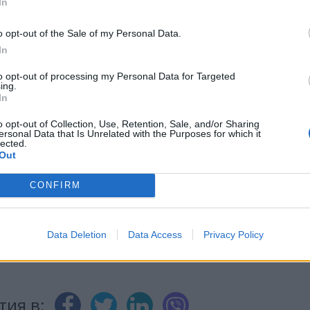
In
o opt-out of the Sale of my Personal Data.
In
to opt-out of processing my Personal Data for Targeted
ИЧКИ НОВИНИ »
ing.
In
o opt-out of Collection, Use, Retention, Sale, and/or Sharing
ersonal Data that Is Unrelated with the Purposes for which it
lected.
Out
М
Последвайте ни във
ВАЙ
CONFIRM
facebook
А
ВЪВ
Data Deletion
Data Access
Privacy Policy
тия в: