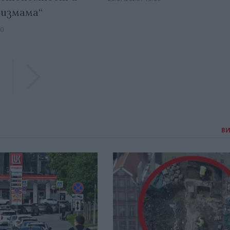
 измама“
30
Previous
Previous
В