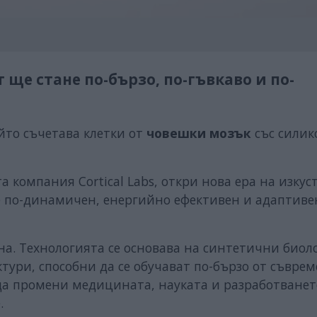
ще стане по-бързо, по-гъвкаво и по-
ойто съчетава клетки от
човешки мозък
със силик
а компания Cortical Labs, откри нова ера на изкус
 по-динамичен, енергийно ефективен и адаптиве
на. Технологията се основава на синтетични био
тури, способни да се обучават по-бързо от съвре
да промени медицината, науката и разработванет
.