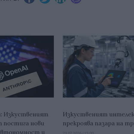
: Изкуственият
Изкуственият интеле
 постига нови
прекроява пазара на т
„автономност и
23.07.2026 / 15:00