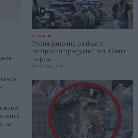
Актуално
Русия започна да внася
петролни продукти от Южна
онов
Корея.
07.08.2026 / 17:05
твения
н,
логични
менните
о на