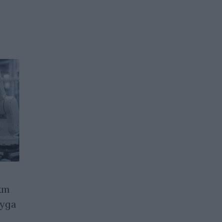
кт
Компаниите,
руда
разработващи изкуствен
интелект, масово