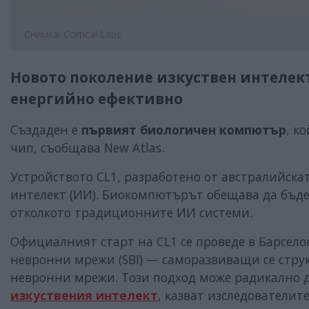
Снимка: Cortical Labs
Новото поколение изкуствен интелект 
енергийно ефективно
Създаден е
първият биологичен компютър
, к
чип, съобщава New Atlas.
Устройството CL1, разработено от австралийскат
интелект (ИИ). Биокомпютърът обещава да бъде
отколкото традиционните ИИ системи.
Официалният старт на CL1 се проведе в Барсело
невронни мрежи (SBI) — саморазвиващи се струк
невронни мрежи. Този подход може радикално 
изкуствения интелект
, казват изследователите