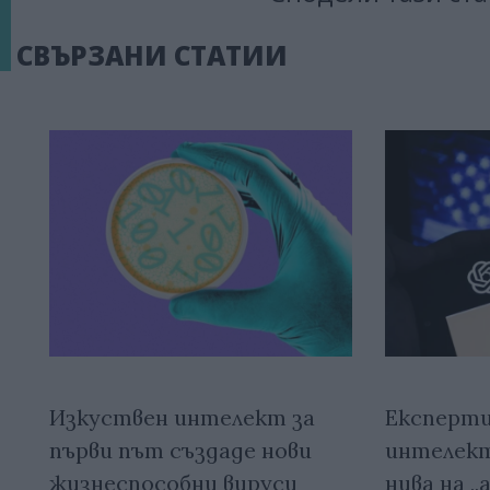
СВЪРЗАНИ СТАТИИ
Изкуствен интелект за
Експерти
първи път създаде нови
интелект
жизнеспособни вируси
нива на 