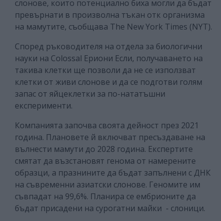
слонове, които потенциално биха могли да бъдат
превърнати в произволна тъкан отк организма
на мамутите, съобщава The New York Times (NYT).
Според ръководителя на отдела за биологични
науки на Colossal Ериони Если, получаването на
такива клетки ще позволи да не се използват
клетки от живи слонове и да се подготви голям
запас от яйцеклетки за по-нататъшни
експерименти.
Компанията започва своята дейност през 2021
година. Плановете й включват пресъздаване на
вълнести мамути до 2028 година. Експертите
смятат да възстановят генома от намерените
образци, а празнините да бъдат запълнени с ДНК
на съвременни азиатски слонове. Геномите им
съвпадат на 99,6%. Планира се ембрионите да
бъдат присадени на сурогатни майки - слоници.