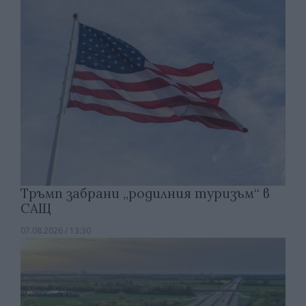
Тръмп забрани „родилния туризъм“ в
САЩ
07.08.2026 / 13:30