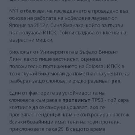
NYT отбелязва, че изследването е проведено въз
основа на работата на нобеловия лауреат от
Япония за 2012 г. Синя Яманака, който за първи
път получава ИПСК. Той ги създава от клетки на
възрастни мишки.
Биологът от Университета в Бъфало Винсент
Линч, както пише вестникът, оценява
положително постижението на Colossal. ИПСК в
този случай биха могли да помогнат на учените да
разберат защо слоновете рядко развиват
рак
.
Един от факторите за устойчивостта на
слоновете към рака е
протеинът
ТР53 - той кара
клетките да се самоунищожават, ако те
проявяват тенденция към неконтролиран растеж.
Всички бозайници имат гени на този протеин,
при слоновете те са 29. В същото време