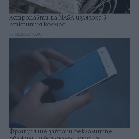
Астронавти на NASA излязоха в
открития космос
07.08.2026 / 15:00
Франция ще забрани рекламните
обаждания без съгласието на