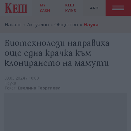
MY
КЕШ
АБО
CASH
КЛУБ
Начало
Актуално
Общество
Наука
Биотехнолози направиха
още една крачка към
клонирането на мамути
09.03.2024 / 10:00
Наука
Текст:
Евелина Георгиева