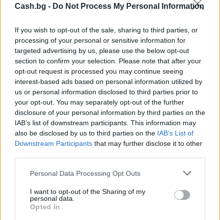
Cash.bg -
Do Not Process My Personal Information
If you wish to opt-out of the sale, sharing to third parties, or
processing of your personal or sensitive information for
targeted advertising by us, please use the below opt-out
section to confirm your selection. Please note that after your
opt-out request is processed you may continue seeing
interest-based ads based on personal information utilized by
us or personal information disclosed to third parties prior to
Древен храм на почти 900 години
your opt-out. You may separately opt-out of the further
откриха под кафене за сладолед в
disclosure of your personal information by third parties on the
Полша
IAB’s list of downstream participants. This information may
also be disclosed by us to third parties on the
IAB’s List of
07.08.2026 / 16:00
Downstream Participants
that may further disclose it to other
third parties.
Personal Data Processing Opt Outs
I want to opt-out of the Sharing of my
personal data.
Opted In