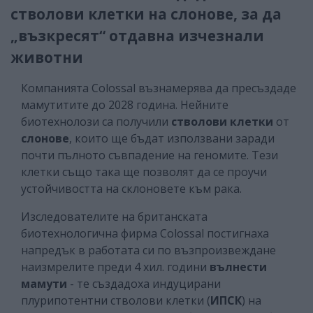
стволови клетки на слонове, за да
„възкресят“ отдавна изчезнали
животни
Компанията Colossal възнамерява да пресъздаде
мамутитите до 2028 година. Нейните
биотехнолози са получили
стволови клетки
от
слонове
, които ще бъдат използвани заради
почти пълното съвпадение на геномите. Тези
клетки също така ще позволят да се проучи
устойчивостта на склоновете към рака.
Изследователите на британската
биотехнологична фирма Colossal постигнаха
напредък в работата си по възпроизвеждане
наизмрелите преди 4 хил. години
вълнести
мамути
- те създадоха индуцирани
плурипотентни стволови клетки (
ИПСК
) на