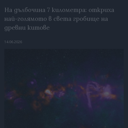
На дълбочина 7 километра: откриха
най-голямото в света гробище на
древни китове
14.06.2026