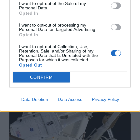
I want to opt-out of the Sale of my
Personal Data.
Opted In
I want to opt-out of processing my
Personal Data for Targeted Advertising.
Opted In
Изкуствен интелект за първи път
I want to opt-out of Collection, Use,
създаде нови жизнеспособни вируси
Retention, Sale, and/or Sharing of my
Personal Data that Is Unrelated with the
Purposes for which it was collected.
07.08.2026 / 15:30
Opted Out
CONFIRM
Data Deletion
Data Access
Privacy Policy