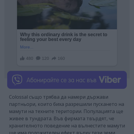
Colossal също трябва да намери държави
партньори, които биха разрешили пускането на
мамути на техните територии. Популацията ще
живее в тундрата. Във фирмата твърдят, че
хранителното поведение на вълнестите мамути
ще има положителен ефект върху тези земи.