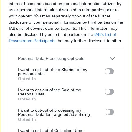
interest-based ads based on personal information utilized by
us or personal information disclosed to third parties prior to
your opt-out. You may separately opt-out of the further
disclosure of your personal information by third parties on the
IAB’s list of downstream participants. This information may
also be disclosed by us to third parties on the
IAB’s List of
Downstream Participants
that may further disclose it to other
third parties.
Personal Data Processing Opt Outs
I want to opt-out of the Sharing of my
personal data.
Opted In
Изкуствен интелект за първи път
създаде нови жизнеспособни вируси
I want to opt-out of the Sale of my
Personal Data.
07.08.2026 / 15:30
Opted In
I want to opt-out of processing my
Personal Data for Targeted Advertising.
Opted In
I want to opt-out of Collection, Use,