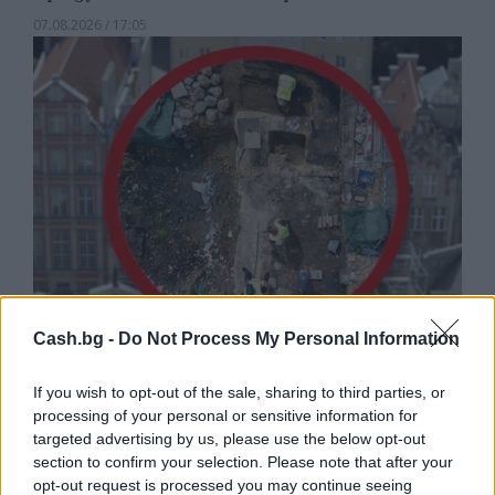
07.08.2026 / 17:05
Cash.bg -
Do Not Process My Personal Information
Древен храм на почти 900 години
откриха под кафене за сладолед в
If you wish to opt-out of the sale, sharing to third parties, or
Полша
processing of your personal or sensitive information for
targeted advertising by us, please use the below opt-out
07.08.2026 / 16:00
section to confirm your selection. Please note that after your
opt-out request is processed you may continue seeing