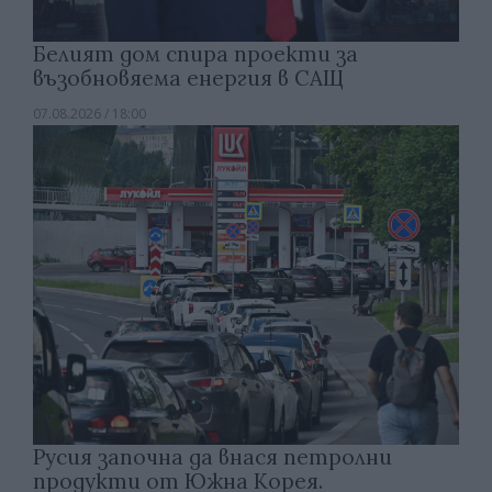
Белият дом спира проекти за
възобновяема енергия в САЩ
07.08.2026 / 18:00
Русия започна да внася петролни
продукти от Южна Корея.