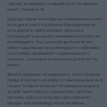
„Мислех, че вероятно е твърде късно да променя
нещо
“, спомня си тя.
Един ден обаче тя попада на телевизионен сюжет
за актриса, която отслабнала благодарение на
кето диетата, чийто основен принцип е
консумацията на храни с минимално количество
въглехидрати. Лаш започнал да готви ястия с
ниско съдържание на въглехидрати и забелязва,
че отслабва, проблемите с храносмилането
изчезват, а коленете и започнали да я болят по-
малко.
Жената признава, че сандвичите, които правела
преди, й липсват, но хлябът от магазина вече не й
понася. Тогава в интернет тя намерила рецепта
за хляб, приготвен със суроватъчен протеин,
протеин, който се получава като страничен
продукт при производството на сирена.