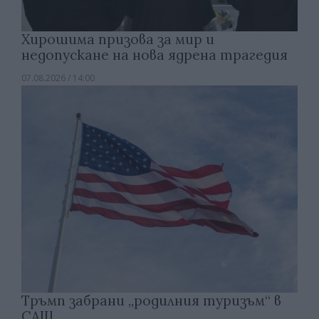
Хирошима призова за мир и
недопускане на нова ядрена трагедия
07.08.2026 / 14:00
Тръмп забрани „родилния туризъм“ в
САЩ