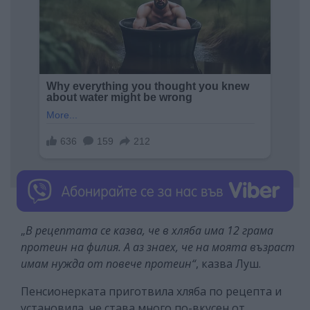
„
В рецептата се казва, че в хляба има 12 грама
протеин на филия. А аз знаех, че на моята възраст
имам нужда от повече протеин“
, казва Луш.
Пенсионерката приготвила хляба по рецепта и
установила, че става много по-вкусен от