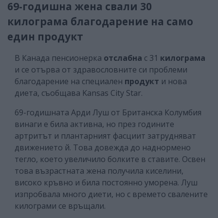
69-годишна жена свали 30
килограма благодарение на само
един продукт
В Канада пенсионерка
отслабна
с 31
килограма
и се отърва от здравословните си проблеми
благодарение на специален
продукт
и нова
диета, съобщава Kansas City Star.
69-годишната Арди Луш от Британска Колумбия
винаги е била активна, но през годините
артритът и плантарният фасциит затрудняват
движението й. Това довежда до наднормено
тегло, което увеличило болките в ставите. Освен
това възрастната жена получила киселини,
високо кръвно и била постоянно уморена. Луш
изпробвала много диети, но с времето свалените
килограми се връщали.