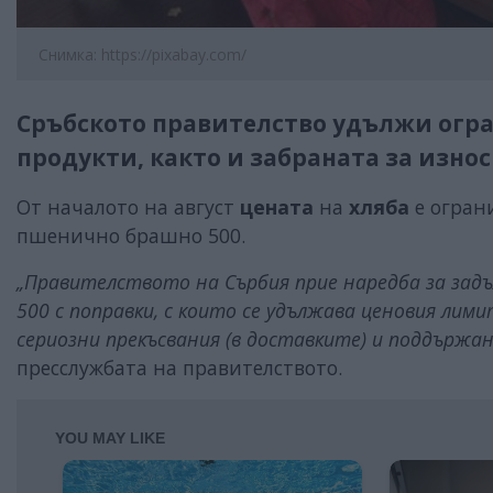
Снимка: https://pixabay.com/
Сръбското правителство удължи огра
продукти, както и забраната за износ
От началото на август
цената
на
хляба
е ограни
пшенично брашно 500.
„Правителството на Сърбия прие наредба за зад
500 с поправки, с които се удължава ценовия лим
сериозни прекъсвания (в доставките) и поддърж
пресслужбата на правителството.