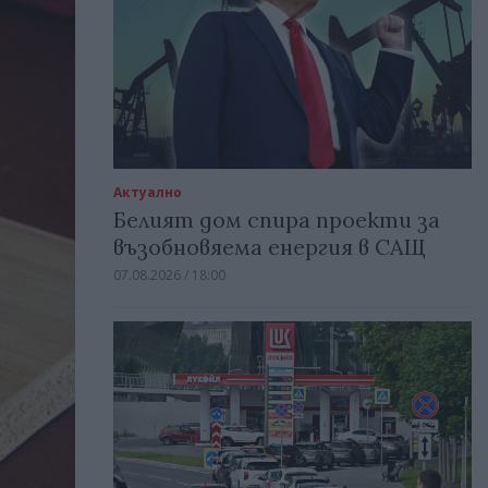
Актуално
Белият дом спира проекти за
възобновяема енергия в САЩ
07.08.2026 / 18:00