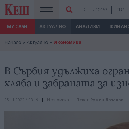
CHF 2.10463
GBP 2
MY
CASH
АКТУАЛНО
АНАЛИЗИ
ФИНАН
Начало
Актуално
Икономика
В Сърбия удължиха огра
хляба и забраната за изн
25.11.2022 / 08:19
Икономика
Текст:
Румен Лозанов