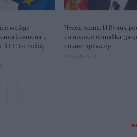
ние между
Челен опит: И Вучич р
ката комисия и
да подаде оставка, за д
 в ЕС по повод
стане премиер
11.06.2026 / 12:30
45
Previous
Previous
В