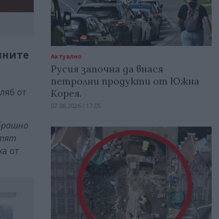
лните
Актуално
Русия започна да внася
петролни продукти от Южна
хляб от
Корея.
07.08.2026 / 17:05
 брашно
атят
ха от