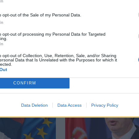
In
facebook
А
ВЪВ
o opt-out of the Sale of my Personal Data.
In
to opt-out of processing my Personal Data for Targeted
ing.
тия в:
In
o opt-out of Collection, Use, Retention, Sale, and/or Sharing
ersonal Data that Is Unrelated with the Purposes for which it
lected.
Out
CONFIRM
Data Deletion
Data Access
Privacy Policy