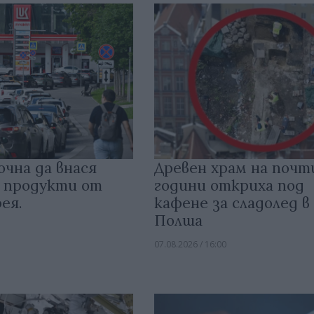
очна да внася
Древен храм на почт
 продукти от
години откриха под
ея.
кафене за сладолед в
Полша
07.08.2026 / 16:00