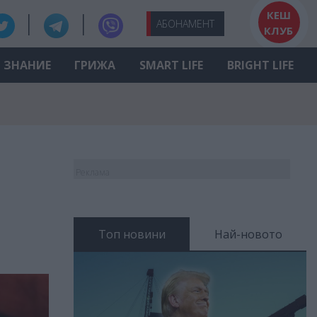
КЕШ
АБО
НАМЕНТ
КЛУБ
ЗНАНИЕ
ГРИЖА
SMART LIFE
BRIGHT LIFE
Реклама
Топ новини
Най-новото