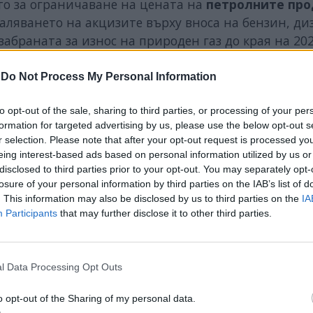
о за ограничаване на цената на
петролните про
аляването на акцизите върху вноса на бензин, ди
абраната за износ на природен газ до края на 202
че от 1 август в страната е в сила извънредно
-
Do Not Process My Personal Information
. През същия месец Сърбия наложи таван на цена
нителна криза.
to opt-out of the sale, sharing to third parties, or processing of your per
formation for targeted advertising by us, please use the below opt-out s
r selection. Please note that after your opt-out request is processed y
eing interest-based ads based on personal information utilized by us or
disclosed to third parties prior to your opt-out. You may separately opt-
losure of your personal information by third parties on the IAB’s list of
ИЧКИ НОВИНИ »
. This information may also be disclosed by us to third parties on the
IA
Participants
that may further disclose it to other third parties.
l Data Processing Opt Outs
М
Последвайте ни във
ВАЙ
o opt-out of the Sharing of my personal data.