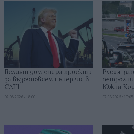
Белият дом спира проекти
Русия зап
за възобновяема енергия в
петролни
САЩ
Южна Кор
07.08.2026 / 18:00
07.08.2026 / 17:05