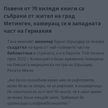
Повече от 70 хиляди книги са
събрани от жител на град
Метинген, намиращ се в западната
част на Германия
Така минният
инженер
Бруно Шрьодер се оказва
създател
на една от най-големите частни
библиотеки
в страната, а и в Европа. Той почина
през 2022 г. Колекцията беше временно поверена
на бившата медицинска сестра на Шрьодер,
Ренате Абелн:
„
Ако бегло погледнем какво има по рафтовете,
може да ви се стори, че са рафтове в книжарница.
Но наистина ли ги е чел? Не мисля, че е имал време
за това, беше твърде зает. Трябваше да
организира и подрежда книгите."