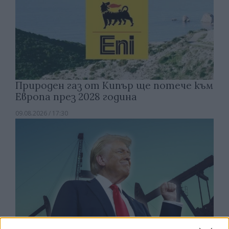
Природен газ от Кипър ще потече към
Европа през 2028 година
09.08.2026 / 17:30