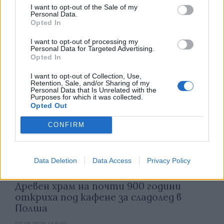
Русия започна да внася петролни
I want to opt-out of the Sale of my
продукти от Южна Корея.
Personal Data.
Opted In
07.08.2026 / 17:05
I want to opt-out of processing my
Personal Data for Targeted Advertising.
Opted In
I want to opt-out of Collection, Use,
Retention, Sale, and/or Sharing of my
Personal Data that Is Unrelated with the
Purposes for which it was collected.
Opted Out
CONFIRM
Data Deletion
Data Access
Privacy Policy
Древен храм на почти 900 години
откриха под кафене за сладолед в
Полша