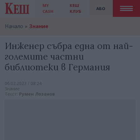
MY
КЕШ
АБО
CASH
КЛУБ
Начало
Знание
Инженер събра една от най-
големите частни
библиотеки в Германия
06.02.2023 / 08:24
Знание
Текст:
Румен Лозанов