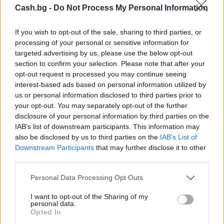
Cash.bg -
Do Not Process My Personal Information
If you wish to opt-out of the sale, sharing to third parties, or
Белият дом спира проекти за
processing of your personal or sensitive information for
възобновяема енергия в САЩ
targeted advertising by us, please use the below opt-out
section to confirm your selection. Please note that after your
07.08.2026 / 18:00
opt-out request is processed you may continue seeing
interest-based ads based on personal information utilized by
us or personal information disclosed to third parties prior to
your opt-out. You may separately opt-out of the further
disclosure of your personal information by third parties on the
IAB’s list of downstream participants. This information may
also be disclosed by us to third parties on the
IAB’s List of
Downstream Participants
that may further disclose it to other
third parties.
Personal Data Processing Opt Outs
I want to opt-out of the Sharing of my
personal data.
Opted In