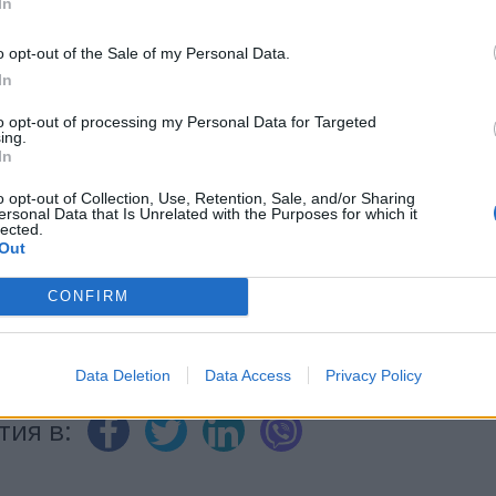
In
o opt-out of the Sale of my Personal Data.
ИЧКИ НОВИНИ »
In
to opt-out of processing my Personal Data for Targeted
ing.
In
М
Последвайте ни във
ВАЙ
o opt-out of Collection, Use, Retention, Sale, and/or Sharing
ersonal Data that Is Unrelated with the Purposes for which it
lected.
Out
facebook
CONFIRM
А
ВЪВ
Data Deletion
Data Access
Privacy Policy
тия в: