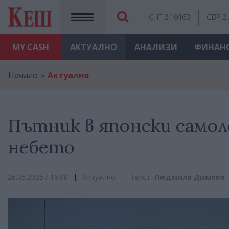
CHF 2.10463
GBP 2
MY
CASH
АКТУАЛНО
АНАЛИЗИ
ФИНАН
Начало
Актуално
Пътник в японски самоле
небето
26.05.2025 / 16:00
Актуално
Текст:
Людмила Димова