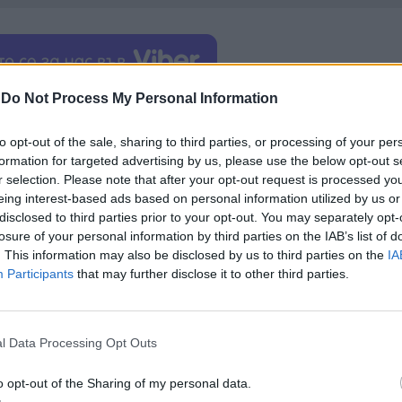
-
Do Not Process My Personal Information
наш основен приоритет и ние приветстваме усилия
одкрепа“,
се казва в изявление на ANA.
to opt-out of the sale, sharing to third parties, or processing of your per
formation for targeted advertising by us, please use the below opt-out s
 полет на Jetstar, пътуващ от Бали, Индонезия, за
r selection. Please note that after your opt-out request is processed y
не
, след като пътник направи опит да отвори врат
eing interest-based ads based on personal information utilized by us or
disclosed to third parties prior to your opt-out. You may separately opt-
обна ситуация по време на полет на American Airl
losure of your personal information by third parties on the IAB’s list of
 с тиксо.
. This information may also be disclosed by us to third parties on the
IA
Participants
that may further disclose it to other third parties.
s през ноември 2023 г., когато девет от пасажерит
но дишане, предизвикано от стресова ситуация на
рийната врата
на самолета, преди машината да 
l Data Processing Opt Outs
o opt-out of the Sharing of my personal data.