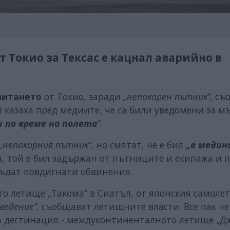
от Токио за Тексас е кацнал аварийно в
литането
от Токио, заради
„непокорен пътник”,
съо
казаха пред медиите, че са били уведомени за м
 по време на полета
“.
„непокорния пътник”,
но смятат, че е бил
„в медин
, той е бил задържан от пътниците и екипажа и п
 бъдат повдигнати обвинения.
 летище „Такома” в Сиатъл, от японския самолет
ведение”,
съобщават летищните власти. Все пак ч
та дестинация - междуконтиненталното летище „