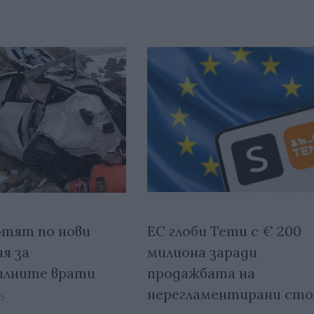
ЕС глоби Temu с € 200
тят по нови
милиона заради
я за
продажбата на
илните врати
нерегламентирани сто
15