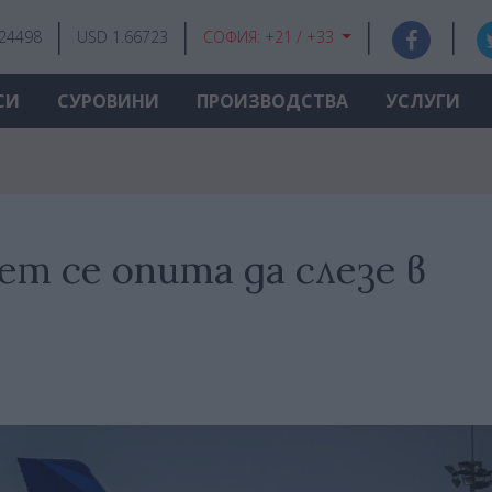
.24498
USD 1.66723
СОФИЯ:
+21 / +33
СИ
СУРОВИНИ
ПРОИЗВОДСТВА
УСЛУГИ
т се опита да слезе в