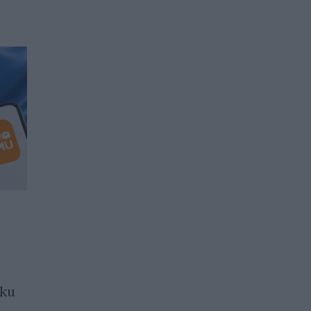
ЕК обясни ръста на
цените на билетите и
отмяната на маршрути
ки
от авиокомпании от ЕС