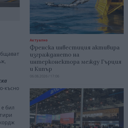
Актуално
Френска инвестиция активира
бщават
изграждането на
ъж,
интерконектора между Гърция
и Кипър
06.08.2026 / 17:06
ска
о-късно
 е бил
етири
Джордж