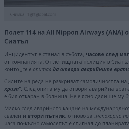
Снимка: flightglobal.com
Полет 114 на All Nippon Airways (ANA) 
Сиатъл
Инцидентът е станал в събота,
часове след из
от компанията. От летищната полиция в Сиатъл 
който
„се е опитал
да отвори аварийните врати
Силите на реда не разкриват самоличността на
криза”.
След опита му да отвори аварийна врата
е бил откаран в болница. Не е ясно дали ще му
Малко след аварйното кацане на международното
свален и
втори пътник
, отново за
„непокорно по
часа по-късно самолетът е стигнал до планира