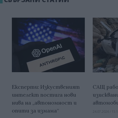
Експерти: Изкуственият
САЩ рабо
интелект постига нови
изисквани
нива на „автономност и
автомоб
опити за измама“
24.07.2026 / 15: