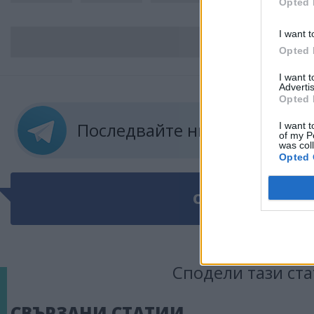
Opted 
I want t
ВС
Opted 
I want 
Advertis
Opted 
Последвайте ни в
ТЕЛЕГРА
I want t
of my P
was col
Opted 
ОЩЕ ПО ТЕМАТ
Сподели тази ста
СВЪРЗАНИ СТАТИИ