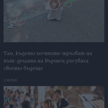
Там, където мечтите тръгват на
път: децата на Вършец рисуваха
своето бъдеще
2.08.2026