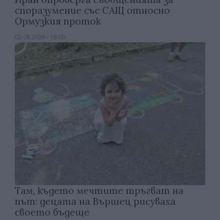
споразумение със САЩ относно
Ормузкия проток
02.08.2026 / 18:00
Там, където мечтите тръгват на
път: децата на Вършец рисуваха
своето бъдеще