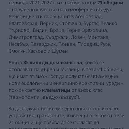
периода 2021-2027 г. и е насочена към
21 общини
с нарушено качество на атмосферния въздух.
Бенефициенти са общините: Асеновград,
Благоевград, Перник, Столична, Бургас, Велико
Търново, Видин, Враца, Горна Оряховица,
Димитровград, Кърджали, Ловеч, Монтана,
Несебър, Пазарджик, Плевен, Пловдив, Русе,
Смолян, Хасково и Шумен.
Близо
85 хиляди домакинства
, които се
отопляват на дърва и въглища в тези 21 общини,
ще имат възможност да получат безвъзмездно
нови екологични и енергийно ефективни уреди –
по-конкретно
климатици
от висок клас
(термопомпи „въздух-въздух“).
За да получат безвъзмездно ново отоплително
устройство, гражданите, живеещи в някоя от тези
21 общини, ще трябва да се съгласят да