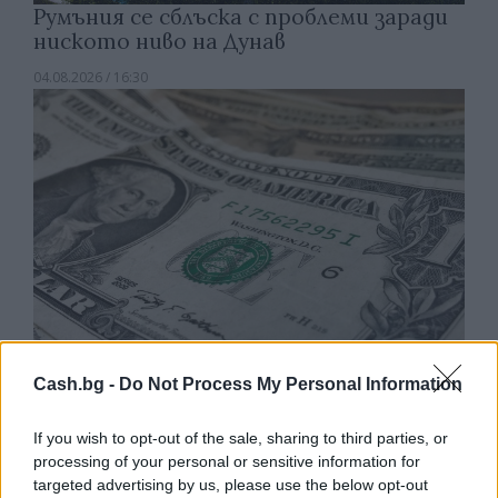
Румъния се сблъска с проблеми заради
ниското ниво на Дунав
04.08.2026 / 16:30
Cash.bg -
Do Not Process My Personal Information
Търговският дефицит на САЩ с ЕС е
If you wish to opt-out of the sale, sharing to third parties, or
нараснал с 36,4% през юни
processing of your personal or sensitive information for
targeted advertising by us, please use the below opt-out
04.08.2026 / 16:00