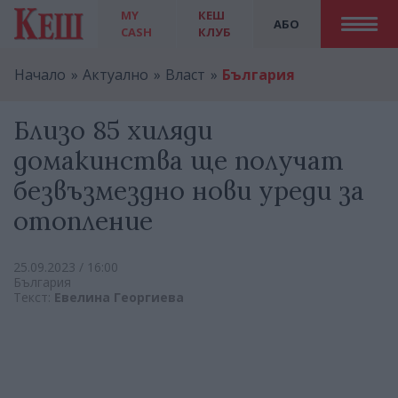
MY
КЕШ
АБО
CASH
КЛУБ
Начало
Актуално
Власт
България
Близо 85 хиляди
домакинства ще получат
безвъзмездно нови уреди за
отопление
25.09.2023 / 16:00
България
Текст:
Евелина Георгиева