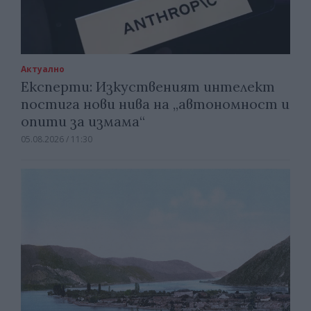
Актуално
Експерти: Изкуственият интелект
постига нови нива на „автономност и
опити за измама“
05.08.2026 / 11:30