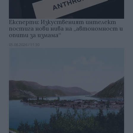
Експерти: Изкуственият интелект
постига нови нива на „автономност и
опити за измама“
05.08.2026 / 11:30