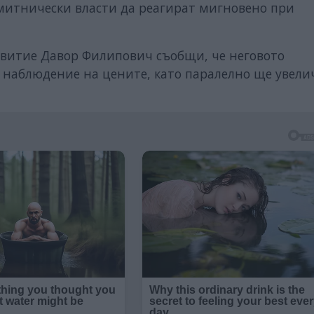
 митнически власти да реагират мигновено при
витие Давор Филипович съобщи, че неговото
 наблюдение на цените, като паралелно ще увели