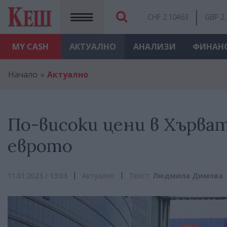
CHF 2.10463
GBP 2
MY
CASH
АКТУАЛНО
АНАЛИЗИ
ФИНАН
Начало
Актуално
По-високи цени в Хърва
еврото
11.01.2023 / 13:03
Актуално
Текст:
Людмила Димова