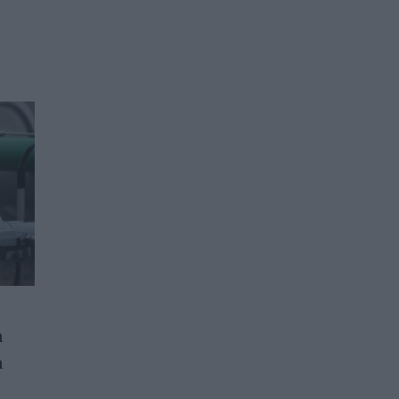
а
Цените на природния газ в
а
Европа ускориха ръста си
до близо 4%