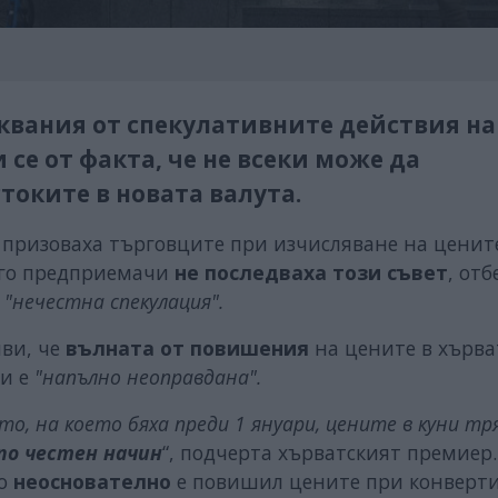
аквания от спекулативните действия на
се от факта, че не всеки може да
токите в новата валута.
 призоваха търговците при изчисляване на ценит
ного предприемачи
не последваха този съвет
, отб
"нечестна спекулация".
ви, че
вълната от
повишения
на цените в хърва
ри е
"напълно неоправдана".
о, на което бяха преди 1 януари, цените в куни тр
по честен начин
“, подчерта хърватският премиер.
то
неоснователно
е повишил цените при конверт