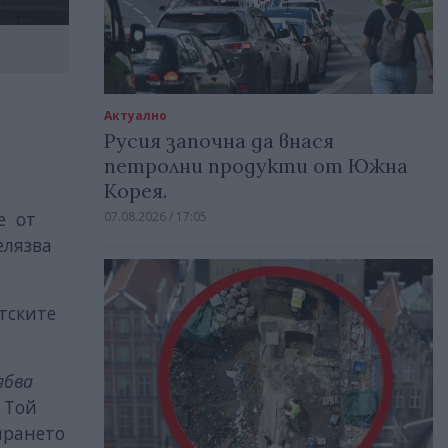
Актуално
Русия започна да внася
петролни продукти от Южна
Корея.
е от
07.08.2026 / 17:05
елязва
тските
ябва
 Той
ирането