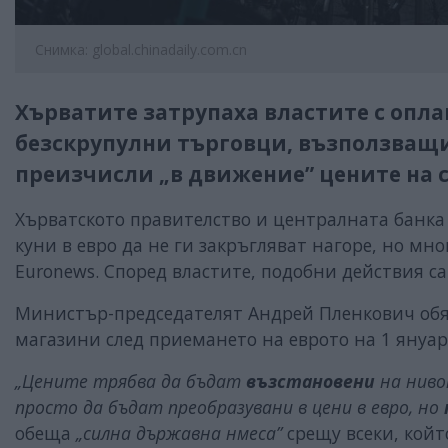
Снимка: global.chinadaily.com.cn
Хърватите затрупаха властите с опл
безскрупулни търговци, възползващи 
преизчисли „в движение” цените на с
Хърватското правителство и централната банка
куни в евро да не ги закръгляват нагоре, но м
Euronews. Според властите, подобни действия са
Министър-председателят Андрей Пленкович обя
магазини след приемането на еврото на 1 януа
„Цените трябва да бъдат
възстановени
на нивот
просто да бъдат преобразувани в цени в евро, но
обеща
„силна държавна нмеса”
срещу всеки, кой