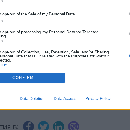
In
o opt-out of the Sale of my Personal Data.
In
ИЧКИ НОВИНИ »
to opt-out of processing my Personal Data for Targeted
ing.
In
o opt-out of Collection, Use, Retention, Sale, and/or Sharing
ersonal Data that Is Unrelated with the Purposes for which it
lected.
Out
М
Последвайте ни във
ВАЙ
CONFIRM
facebook
А
ВЪВ
Data Deletion
Data Access
Privacy Policy
тия в: