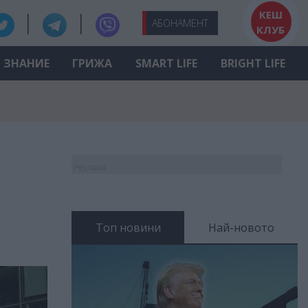
КЕШ
АБО
НАМЕНТ
КЛУБ
ЗНАНИЕ
ГРИЖА
SMART LIFE
BRIGHT LIFE
Реклама
Топ новини
Най-новото