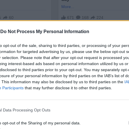
-
Do Not Process My Personal Information
to opt-out of the sale, sharing to third parties, or processing of your per
formation for targeted advertising by us, please use the below opt-out s
r selection. Please note that after your opt-out request is processed y
eing interest-based ads based on personal information utilized by us or
disclosed to third parties prior to your opt-out. You may separately opt-
оменили, но същевременно казват, че закръглява
losure of your personal information by third parties on the IAB’s list of
едвид
високата инфлация
.
. This information may also be disclosed by us to third parties on the
IA
Participants
that may further disclose it to other third parties.
а търговско-промишлена камара отбеляза:
"Причин
ха закона, а закръглиха цените и това беше грешка".
l Data Processing Opt Outs
дат
"черни списъци"
на безскрупулни продавачи, ко
ектори проверяват търговците в цяла
Хърватия
, 
o opt-out of the Sharing of my personal data.
о две глоби.