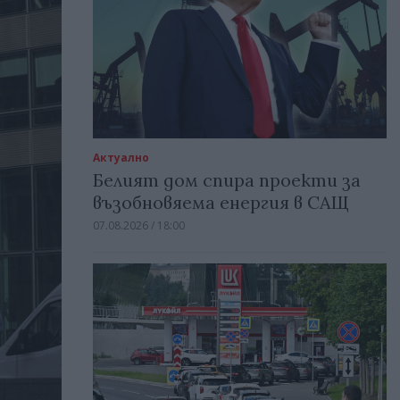
Актуално
Белият дом спира проекти за
възобновяема енергия в САЩ
07.08.2026 / 18:00