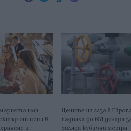
морието има
Цените на газа в Европ
ектър от цени в
паднаха до 681 долара з
 хранене и
хиляда кубични метра