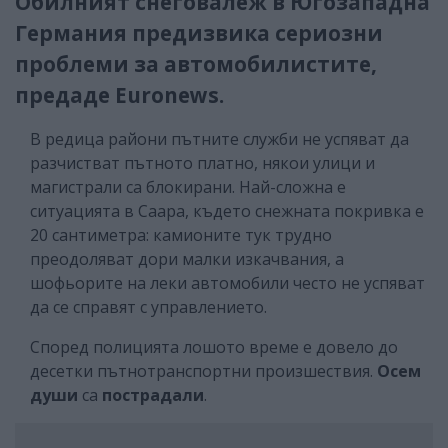
Обилният снеговалеж в Югозападна
Германия предизвика сериозни
проблеми за автомобилистите,
предаде Еuronews.
В редица райони пътните служби не успяват да
разчистват пътното платно, някои улици и
магистрали са блокирани. Най-сложна е
ситуацията в Саара, където снежната покривка е
20 сантиметра: камионите тук трудно
преодоляват дори малки изкачвания, а
шофьорите на леки автомобили често не успяват
да се справят с управлението.
Според полицията лошото време е довело до
десетки пътнотранспортни произшествия.
Осем
души
са
пострадали
.