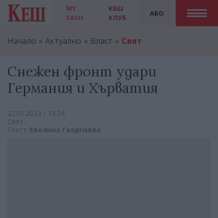
MY
КЕШ
АБО
CASH
КЛУБ
Начало
Актуално
Власт
Свят
Снежен фронт удари
Германия и Хърватия
22.01.2023 / 13:24
Свят
Текст:
Евелина Георгиева