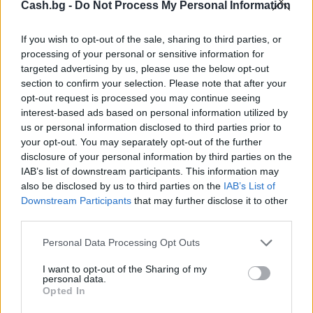
Cash.bg -
Do Not Process My Personal Information
If you wish to opt-out of the sale, sharing to third parties, or
processing of your personal or sensitive information for
Изкуствен интелект за първи път
targeted advertising by us, please use the below opt-out
създаде нови жизнеспособни вируси
section to confirm your selection. Please note that after your
opt-out request is processed you may continue seeing
07.08.2026 / 15:30
interest-based ads based on personal information utilized by
us or personal information disclosed to third parties prior to
your opt-out. You may separately opt-out of the further
disclosure of your personal information by third parties on the
IAB’s list of downstream participants. This information may
also be disclosed by us to third parties on the
IAB’s List of
Downstream Participants
that may further disclose it to other
third parties.
Personal Data Processing Opt Outs
I want to opt-out of the Sharing of my
personal data.
Opted In