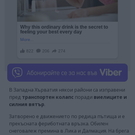
В Западна Хърватия някои райони са изправени
пред
транспортен колапс
поради
виелиците и
силния вятър
.
Затворено е движението по редица пътища и е
прекъсната фериботната връзка. Обилен
снеговалеж премина в Лика и Далмация. На брега