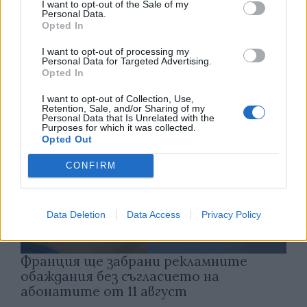
I want to opt-out of the Sale of my
Астронавти на NASA излязоха в
Personal Data.
открития космос
Opted In
07.08.2026 / 15:00
I want to opt-out of processing my
Personal Data for Targeted Advertising.
Opted In
I want to opt-out of Collection, Use,
Retention, Sale, and/or Sharing of my
Personal Data that Is Unrelated with the
Purposes for which it was collected.
Opted Out
CONFIRM
Data Deletion
Data Access
Privacy Policy
Франция ще забрани рекламните
обаждания без съгласието на
абонатите от 11 август