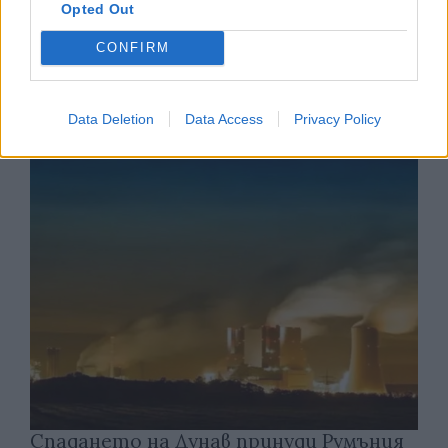
Opted Out
CONFIRM
Ню Йорк стана 14-ият щат на САЩ, в
който е разрешена евтаназията
Data Deletion
Data Access
Privacy Policy
06.08.2026 / 16:00
Спадането на Дунав принуди Румъния