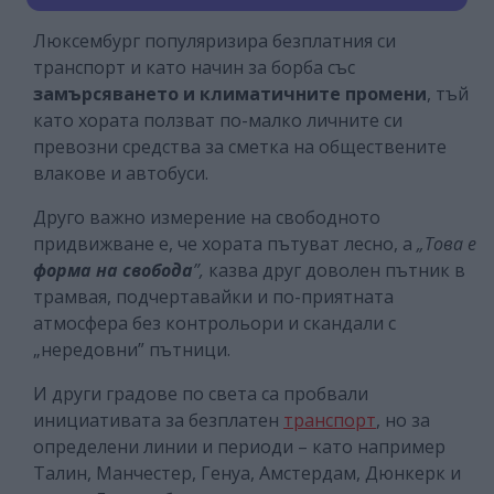
Люксембург популяризира безплатния си
транспорт и като начин за борба със
замърсяването
и климатичните промени
, тъй
като хората ползват по-малко личните си
превозни средства за сметка на обществените
влакове и автобуси.
Друго важно измерение на свободното
придвижване е, че хората пътуват лесно, а
„Това е
форма на свобода
”,
казва друг доволен пътник в
трамвая, подчертавайки и по-приятната
атмосфера без контрольори и скандали с
„нередовни” пътници.
И други градове по света са пробвали
инициативата за безплатен
транспорт
, но за
определени линии и периоди – като например
Талин, Манчестер, Генуа, Амстердам, Дюнкерк и