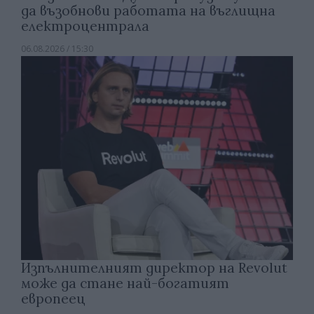
да възобнови работата на въглищна
електроцентрала
06.08.2026 / 15:30
Изпълнителният директор на Revolut
може да стане най-богатият
европеец