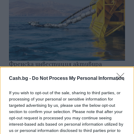
Френска инвестиция активира
изграждането на интерконектора
между Гърция и Кипър
Cash.bg -
Do Not Process My Personal Information
06.08.2026 / 17:06
If you wish to opt-out of the sale, sharing to third parties, or
processing of your personal or sensitive information for
targeted advertising by us, please use the below opt-out
section to confirm your selection. Please note that after your
opt-out request is processed you may continue seeing
interest-based ads based on personal information utilized by
us or personal information disclosed to third parties prior to