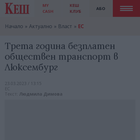
MY
КЕШ
АБО
CASH
КЛУБ
Начало
Актуално
Власт
ЕС
Трета година безплатен
обществен транспорт в
Люксембург
23.03.2023 / 13:15
ЕС
Текст:
Людмила Димова