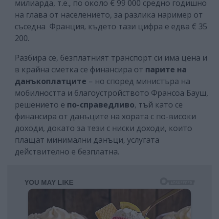
милиарда, т.е., по около € 99 000 средно годишно
на глава от населението, за разлика наример от
съседна Франция, където тази цифра е едва € 35
200.
Разбира се, безплатният транспорт си има цена и
в крайна сметка се финансира от
парите на
данъкоплатците
– но според министъра на
мобилността и благоустройството Франсоа Бауш,
решението е
по-справедливо
, тъй като се
финансира от данъците на хората с по-високи
доходи, докато за тези с ниски доходи, които
плащат минимални данъци, услугата
действително е безплатна.