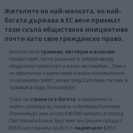
Жителите на най-малката, но най-
богата държава в ЕС вече приемат
тази скъпа обществена инициатива
почти като свое гражданско право.
Безплатните
трамваи, автобуси и влакове
предоставят лесно решение в избора между
обществен транспорт и личен автомобил.
„Това е
по-практично и освен това е много положително
за околната среда“,
казва пред Euronews пътник в
трамвая в град Люксембург.
Това, че
страната е богата
, а населението –
малко, разбира се, помага, отбелязва Euronews.
Люксембург има около 640 000 жители, а според
Световната банка, брутният вътрешен продукт
(БВП) на страната за 2021 г.
надхвърля
$ 85.5