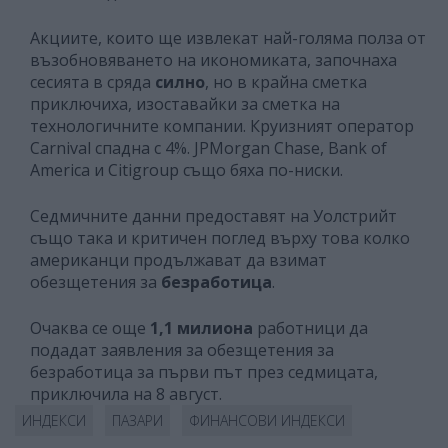
Акциите, които ще извлекат най-голяма полза от
възобновяването на икономиката, започнаха
сесията в сряда
силно
, но в крайна сметка
приключиха, изоставайки за сметка на
технологичните компании. Круизният оператор
Carnival спадна с 4%. JPMorgan Chase, Bank of
America и Citigroup също бяха по-ниски.
Седмичните данни предоставят на Уолстрийт
също така и критичен поглед върху това колко
американци продължават да взимат
обезщетения за
безработица
.
Очаква се още
1,1 милиона
работници да
подадат заявления за обезщетения за
безработица за първи път през седмицата,
приключила на 8 август.
ИНДЕКСИ
ПАЗАРИ
ФИНАНСОВИ ИНДЕКСИ