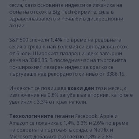
сесия, като основните индекси се изкачиха на
фона на отскок в Big Tech фирмите, сила в
здравеопазването и печалби в дискреционни
акции.
S&P 500 спечели
1,4%
по време на редовната
сесия в сряда в най-големия си еднодневен скок
от 6 юли. Широкият пазарен индекс завърши
деня на 3380,35. В последния час на търговията
по-широкият пазарен индекс за кратко се
търгуваше над рекордното си ниво от 3386,15.
Индексът се повишава
всеки ден
този месец с
изключение на 0,8% загуба във вторник, като се е
увеличил с 3,3% от края на юли.
Технологичните
гиганти Facebook, Apple и
Amazon се покачиха с 1,4%, 3,3% и 2,6% по време
на редовната търговия в сряда, а Netflix и
Microsoft добавиха съответно 1,8% и 2,8%.