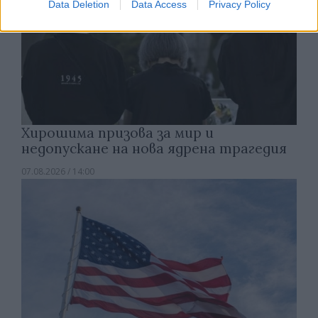
Data Deletion
Data Access
Privacy Policy
Хирошима призова за мир и
недопускане на нова ядрена трагедия
07.08.2026 / 14:00