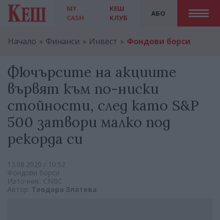
MY
КЕШ
АБО
CASH
КЛУБ
Начало
Финанси
Инвест
Фондови борси
Фючърсите на акциите
вървят към по-ниски
стойности, след като S&P
500 затвори малко под
рекорда си
13.08.2020 / 10:52
Фондови борси
Източник: CNBC
Автор:
Теодора Златева