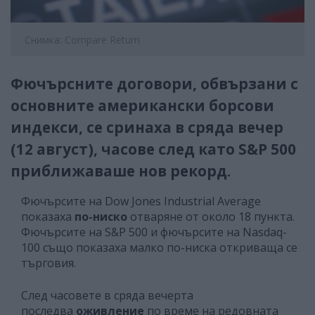
Снимка: Compare Return
Фючърсните договори, обвързани с
основните американски борсови
индекси, се сринаха в сряда вечер
(12 август), часове след като S&P 500
приближаваше нов рекорд.
Фючърсите на Dow Jones Industrial Average
показаха
по-ниско
отваряне от около 18 пункта.
Фючърсите на S&P 500 и фючърсите на Nasdaq-
100 също показаха малко по-ниска откриваща се
търговия.
След часовете в сряда вечерта
последва
оживление
по време на редовната