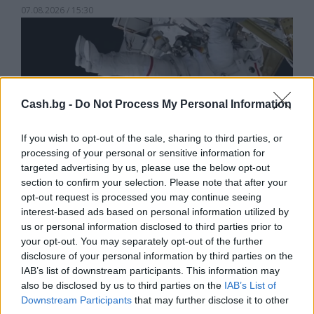
07.08.2026 / 15:30
Cash.bg -
Do Not Process My Personal Information
If you wish to opt-out of the sale, sharing to third parties, or
processing of your personal or sensitive information for
targeted advertising by us, please use the below opt-out
section to confirm your selection. Please note that after your
opt-out request is processed you may continue seeing
interest-based ads based on personal information utilized by
us or personal information disclosed to third parties prior to
Астронавти на NASA излязоха в
your opt-out. You may separately opt-out of the further
открития космос
disclosure of your personal information by third parties on the
07.08.2026 / 15:00
IAB’s list of downstream participants. This information may
also be disclosed by us to third parties on the
IAB’s List of
Downstream Participants
that may further disclose it to other