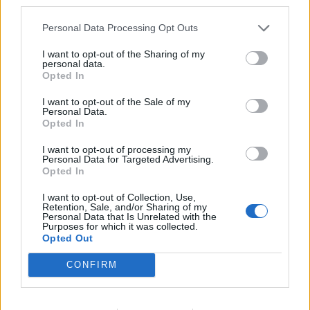
third parties.
Personal Data Processing Opt Outs
I want to opt-out of the Sharing of my
personal data.
Opted In
I want to opt-out of the Sale of my
Personal Data.
Opted In
I want to opt-out of processing my
Personal Data for Targeted Advertising.
Франция ще забрани рекламните
Opted In
обаждания без съгласието на
I want to opt-out of Collection, Use,
абонатите от 11 август
Retention, Sale, and/or Sharing of my
Personal Data that Is Unrelated with the
07.08.2026 / 14:30
Purposes for which it was collected.
Opted Out
CONFIRM