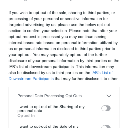
If you wish to opt-out of the sale, sharing to third parties, or
Изкуствен интелект за първи път
processing of your personal or sensitive information for
създаде нови жизнеспособни вируси
targeted advertising by us, please use the below opt-out
07.08.2026 / 15:30
section to confirm your selection. Please note that after your
opt-out request is processed you may continue seeing
interest-based ads based on personal information utilized by
us or personal information disclosed to third parties prior to
your opt-out. You may separately opt-out of the further
disclosure of your personal information by third parties on the
IAB’s list of downstream participants. This information may
also be disclosed by us to third parties on the
IAB’s List of
Downstream Participants
that may further disclose it to other
third parties.
Personal Data Processing Opt Outs
I want to opt-out of the Sharing of my
personal data.
Opted In
Астронавти на NASA излязоха в
открития космос
I want to opt-out of the Sale of my