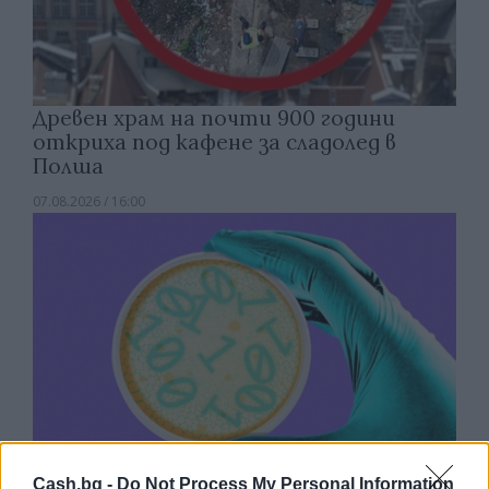
Древен храм на почти 900 години
откриха под кафене за сладолед в
Полша
07.08.2026 / 16:00
Cash.bg -
Do Not Process My Personal Information