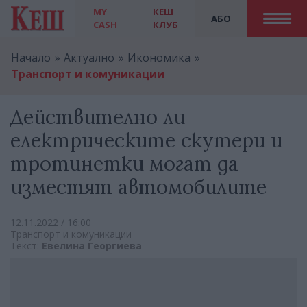
MY
КЕШ
АБО
CASH
КЛУБ
Начало
Актуално
Икономика
Транспорт и комуникации
Действително ли
електрическите скутери и
тротинетки могат да
изместят автомобилите
12.11.2022 / 16:00
Транспорт и комуникации
Текст:
Евелина Георгиева