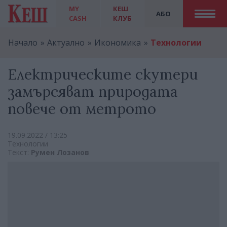
MY
КЕШ
АБО
CASH
КЛУБ
Начало
Актуално
Икономика
Технологии
Електрическите скутери
замърсяват природата
повече от метрото
19.09.2022 / 13:25
Технологии
Текст:
Румен Лозанов