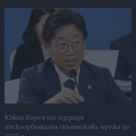
Южна Корея ще изгради
нискоорбитална спътникова мрежа до