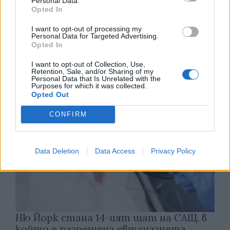
Personal Data.
Opted In
Износът на електромобили от Китай
I want to opt-out of processing my
Personal Data for Targeted Advertising.
е нараснал със 120%
Opted In
06.08.2026 / 16:30
I want to opt-out of Collection, Use,
Retention, Sale, and/or Sharing of my
Personal Data that Is Unrelated with the
Purposes for which it was collected.
Opted Out
CONFIRM
Data Deletion
Data Access
Privacy Policy
Ню Йорк стана 14-ият щат на САЩ, в
който е разрешена евтаназията