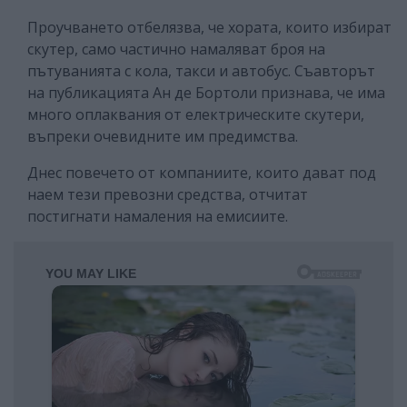
Проучването отбелязва, че хората, които избират
скутер, само частично намаляват броя на
пътуванията с кола, такси и автобус. Съавторът
на публикацията Ан де Бортоли признава, че има
много оплаквания от електрическите скутери,
въпреки очевидните им предимства.
Днес повечето от компаниите, които дават под
наем тези превозни средства, отчитат
постигнати намаления на емисиите.