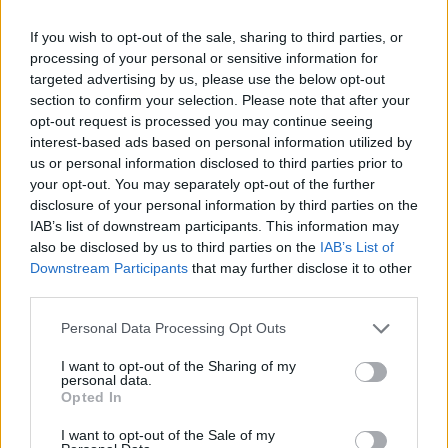
If you wish to opt-out of the sale, sharing to third parties, or
processing of your personal or sensitive information for
targeted advertising by us, please use the below opt-out
section to confirm your selection. Please note that after your
Френска инвестиция активира
opt-out request is processed you may continue seeing
изграждането на интерконектора
interest-based ads based on personal information utilized by
между Гърция и Кипър
us or personal information disclosed to third parties prior to
your opt-out. You may separately opt-out of the further
06.08.2026 / 17:06
disclosure of your personal information by third parties on the
IAB’s list of downstream participants. This information may
also be disclosed by us to third parties on the
IAB’s List of
Downstream Participants
that may further disclose it to other
third parties.
Personal Data Processing Opt Outs
I want to opt-out of the Sharing of my
personal data.
Opted In
I want to opt-out of the Sale of my