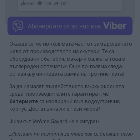
Оказва се, че по-голямата част от замърсяването
идва от производството на скутери. Те са
оборудвани с батерия, макар и малка, а това е
въглероден отпечатък. Още по-голяма следа
оставя алуминиевата рамка на тротинетката!
За да намалят въздействието върху околната
среда, производителите гарантират, че
батериите
са изолирани във водоустойчив
корпус. Достатъчна ли е тази мярка?
Физикът Jérôme Gayard не е сигурен.
„Липсват ни познания за това как се държат тези