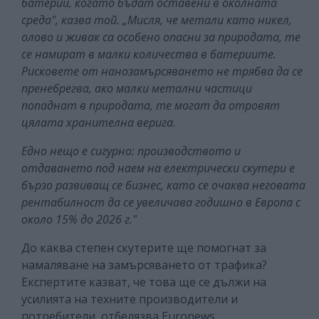
батерии, когато бъдат оставени в околната
среда", казва той. „Мисля, че метали като никел,
олово и живак са особено опасни за природата, те
се намират в малки количества в батериите.
Рисковете от нанозамърсяването не трябва да се
пренебрегва, ако малки метални частици
попаднат в природата, те могат да отровят
цялата хранителна верига.
Едно нещо е сигурно: производството и
отдаването под наем на електрически скутери е
бързо развиващ се бизнес, като се очаква неговата
рентабилност да се увеличава годишно в Европа с
около 15% до 2026 г."
До каква степен скутерите ще помогнат за
намаляване на замърсяването от трафика?
Експертите казват, че това ще се дължи на
усилията на техните производители и
потребители, отбелязва Euronews.