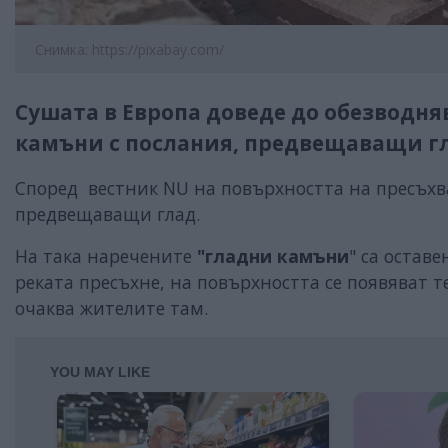
Снимка: https://pixabay.com/
Сушата в Европа доведе до обезводняв
камъни с послания, предвещаващи гл
Според вестник NU на повърхността на пресъ
предвещаващи глад.
На така наречените
"гладни камъни
" са остав
реката пресъхне, на повърхността се появяват т
очаква жителите там.