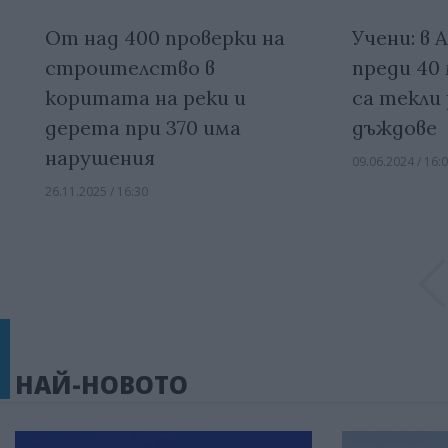
От над 400 проверки на
Учени: в
строителство в
преди 40
коритата на реки и
са текли 
дерета при 370 има
дъждове
нарушения
09.06.2024 / 16:
26.11.2025 / 16:30
НАЙ-НОВОТО