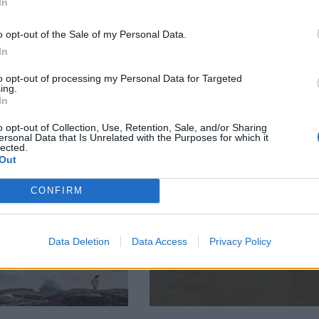
In
o opt-out of the Sale of my Personal Data.
In
тия в:
to opt-out of processing my Personal Data for Targeted
ing.
In
o opt-out of Collection, Use, Retention, Sale, and/or Sharing
ersonal Data that Is Unrelated with the Purposes for which it
lected.
Out
CONFIRM
Data Deletion
Data Access
Privacy Policy