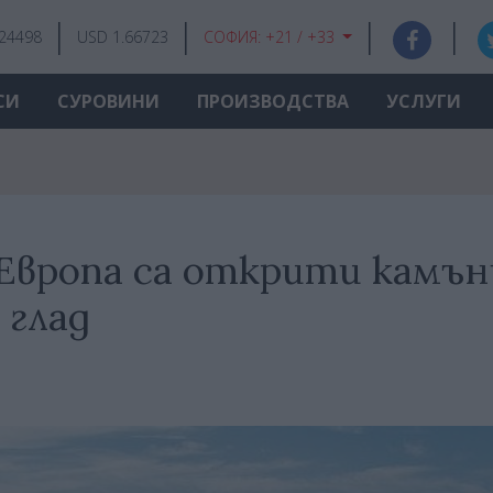
.24498
USD 1.66723
СОФИЯ:
+21 / +33
СИ
СУРОВИНИ
ПРОИЗВОДСТВА
УСЛУГИ
 Европа са открити камън
 глад