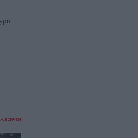
ООН: Повече от 700
ури
милиона души не знаят
кога ще ядат отново
15.09.2023 / 18:00
ИЖ ВСИЧКИ