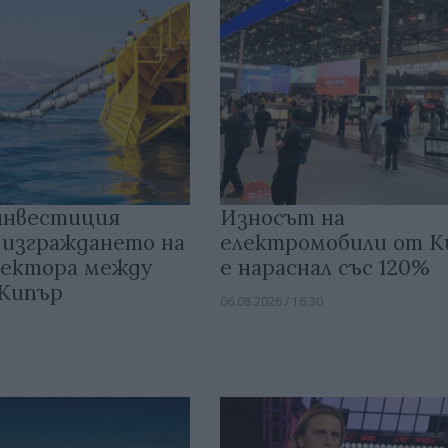
инвестиция
Износът на
 изграждането на
електромобили от 
ектора между
е нараснал със 120%
 Кипър
06.08.2026 / 16:30