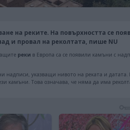
ане на реките. На повърхността се поя
ад и провал на реколтата, пише NU
хващите
реки
в Европа са се появили камъни с над
ени надписи, указващи нивото на реката и датата.
ези камъни. Това означава, че няма да има реколт