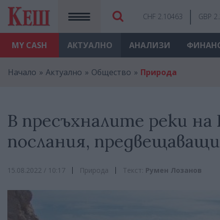
CHF 2.10463
GBP 2
MY
CASH
АКТУАЛНО
АНАЛИЗИ
ФИНАН
Начало
Актуално
Общество
Природа
В пресъхналите реки на
послания, предвещаващи
15.08.2022 / 10:17
Природа
Текст:
Румен Лозанов