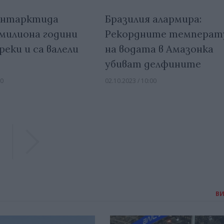
 Антарктида
Бразилия алармира:
 милиона години
Рекордните температ
реки и са валели
на водата в Амазонка
убиват делфините
00
02.10.2023 / 10:00
Previous
Previous
В