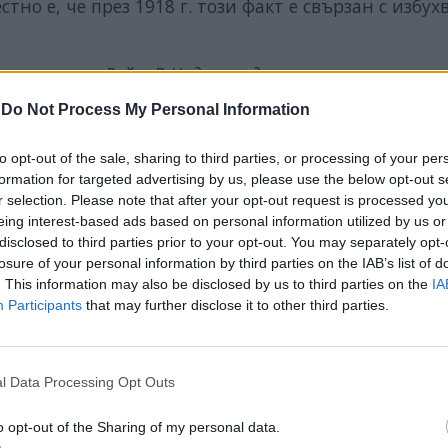
тно е, че през 1918 г. този факт е свързан с избух
ъци на река Рейн. В Нидерландия никога не е регис
ва авторът на материала.
-
Do Not Process My Personal Information
to opt-out of the sale, sharing to third parties, or processing of your per
formation for targeted advertising by us, please use the below opt-out s
r selection. Please note that after your opt-out request is processed y
ИЧКИ НОВИНИ »
eing interest-based ads based on personal information utilized by us or
disclosed to third parties prior to your opt-out. You may separately opt-
losure of your personal information by third parties on the IAB’s list of
. This information may also be disclosed by us to third parties on the
IA
Participants
that may further disclose it to other third parties.
М
Последвайте ни във
ВАЙ
l Data Processing Opt Outs
facebook
o opt-out of the Sharing of my personal data.
А
ВЪВ