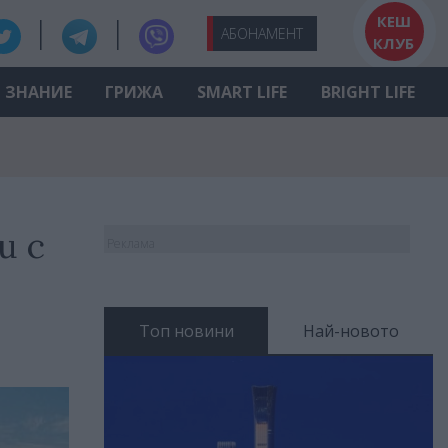
КЕШ
АБО
НАМЕНТ
КЛУБ
ЗНАНИЕ
ГРИЖА
SMART LIFE
BRIGHT LIFE
и с
Реклама
Топ новини
Най-новото