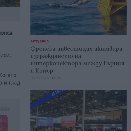
виха
Актуално
Френска инвестиция активира
писи,
изграждането на
интерконектора между Гърция
и Кипър
 Когато
06.08.2026 / 17:06
а и глад