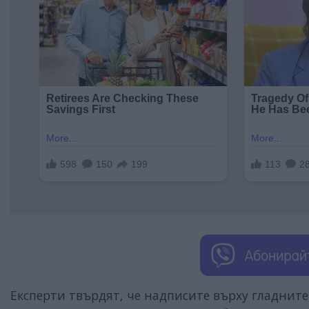
Експерти твърдят, че надписите върху гладните