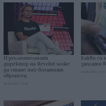
Изпълнителният
Какви са
директор на Revolut може
заплати в
да стане най-богатият
06.08.2026 / 12:00
европеец
06.08.2026 / 13:00