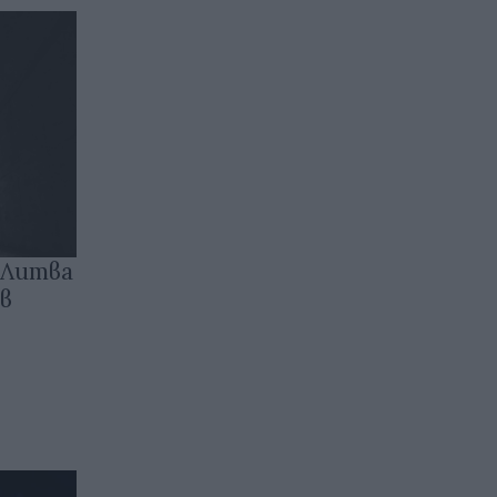
 Литва
в