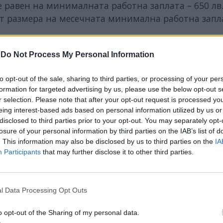
е равен на минималната работна заплата – 650 лв.
 от размера на месечната минимална работна запл
ият доход на човек е по-нисък или равен на 150% 
-
Do Not Process My Personal Information
 че за да има право на такава подкрепа от държа
 2925 лв., а с две деца – до 3900 лв.
to opt-out of the sale, sharing to third parties, or processing of your per
formation for targeted advertising by us, please use the below opt-out s
r selection. Please note that after your opt-out request is processed y
eing interest-based ads based on personal information utilized by us or
disclosed to third parties prior to your opt-out. You may separately opt-
losure of your personal information by third parties on the IAB’s list of
ИЧКИ НОВИНИ »
. This information may also be disclosed by us to third parties on the
IA
Participants
that may further disclose it to other third parties.
l Data Processing Opt Outs
М
Последвайте ни във
ВАЙ
o opt-out of the Sharing of my personal data.