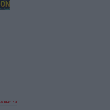
В два индийски щата
забраниха социалните
мрежи за деца
07.03.2026 / 18:00
ИЖ ВСИЧКИ