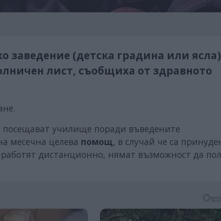
о заведение (детска градина или ясла),
олничен лист, съобщиха от здравното
ане.
не посещават училище поради въведените
на месечна целева
помощ
, в случай че са принуде
да работят дистанционно, нямат възможност да по