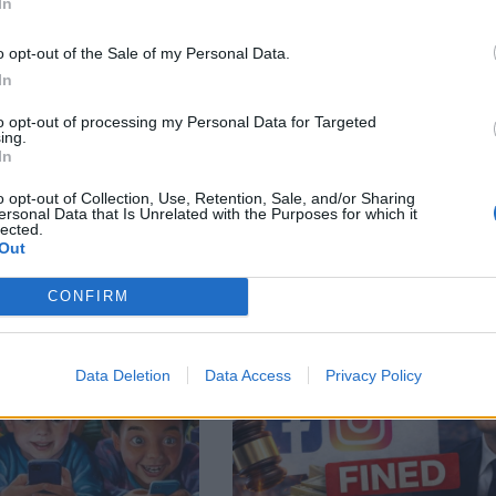
In
facebook
А
ВЪВ
o opt-out of the Sale of my Personal Data.
In
to opt-out of processing my Personal Data for Targeted
ing.
In
тия в:
o opt-out of Collection, Use, Retention, Sale, and/or Sharing
ersonal Data that Is Unrelated with the Purposes for which it
lected.
Out
CONFIRM
Data Deletion
Data Access
Privacy Policy