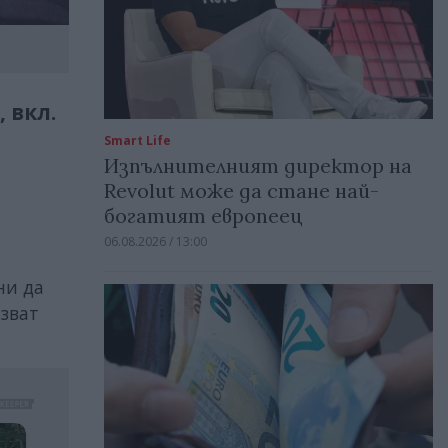
 вкл.
Smart Life
Изпълнителният директор на
Revolut може да стане най-
богатият европеец
06.08.2026 / 13:00
ни да
лзват