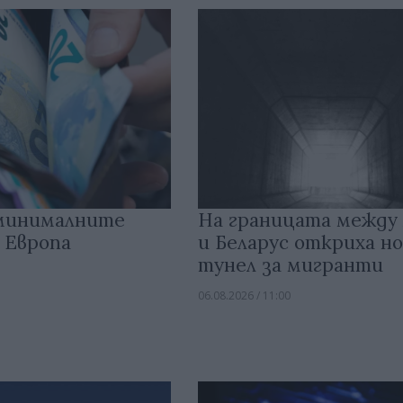
 минималните
На границата между
 Европа
и Беларус откриха но
тунел за мигранти
06.08.2026 / 11:00