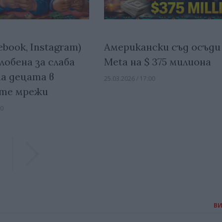
ebook, Instagram)
Американски съд осъди
лобена за слаба
Meta на $ 375 милиона
а децата в
25.03.2026 / 17:00
ите мрежи
00
Previous
Previous
В