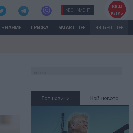
КЕШ
АБО
НАМЕНТ
КЛУБ
ЗНАНИЕ
ГРИЖА
SMART LIFE
BRIGHT LIFE
Реклама
Топ новини
Най-новото