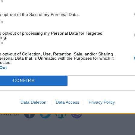
In
ИЧКИ НОВИНИ »
o opt-out of the Sale of my Personal Data.
In
to opt-out of processing my Personal Data for Targeted
ing.
In
М
Последвайте ни във
ВАЙ
o opt-out of Collection, Use, Retention, Sale, and/or Sharing
ersonal Data that Is Unrelated with the Purposes for which it
lected.
Out
facebook
А
ВЪВ
CONFIRM
Data Deletion
Data Access
Privacy Policy
тия в: