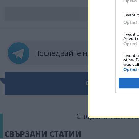
Opted 
ВС
I want t
Opted 
I want 
Advertis
Opted 
Последвайте ни в
ТЕЛЕГРА
I want t
of my P
was col
Opted 
ОЩЕ ПО ТЕМАТ
Сподели тази ста
СВЪРЗАНИ СТАТИИ