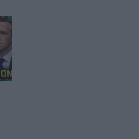
В два индийски щата
забраниха социалните
мрежи за деца
07.03.2026 / 18:00