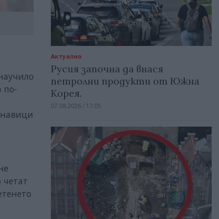
Актуално
Русия започна да внася
 научило
петролни продукти от Южна
 по-
Корея.
07.08.2026 / 17:05
а навици
не
о четат
четенето