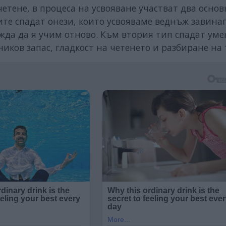
етене, в процеса на усвояване участват два осно
те спадат онези, които усвояваме веднъж завинаг
жда да я учим отново. Към втория тип спадат уме
иков запас, гладкост на четенето и разбиране на 