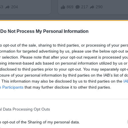
-
Do Not Process My Personal Information
to opt-out of the sale, sharing to third parties, or processing of your per
formation for targeted advertising by us, please use the below opt-out s
r selection. Please note that after your opt-out request is processed y
 подпомага ранното езиково развитие. А четенето 
eing interest-based ads based on personal information utilized by us or
неограничените умения.
disclosed to third parties prior to your opt-out. You may separately opt-
losure of your personal information by third parties on the IAB’s list of
бикновено са такива, които те още не могат да пр
. This information may also be disclosed by us to third parties on the
IA
Participants
that may further disclose it to other third parties.
 по-сложни идеи, думи и синтактични конструкции.
ето между родители и деца, както и обмена на зн
l Data Processing Opt Outs
o opt-out of the Sharing of my personal data.