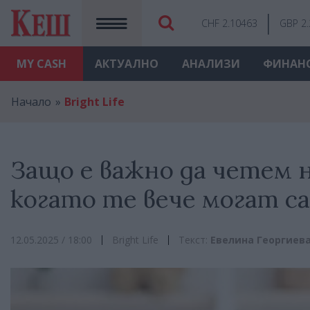
CHF 2.10463
GBP 2
MY
CASH
АКТУАЛНО
АНАЛИЗИ
ФИНАН
Начало
Bright Life
Защо е важно да четем н
когато те вече могат с
12.05.2025 / 18:00
Bright Life
Текст:
Евелина Георгиев