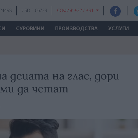
.24498
USD 1.66723
СОФИЯ:
+22 / +31
СИ
СУРОВИНИ
ПРОИЗВОДСТВА
УСЛУГИ
а децата на глас, дори
ами да четат
а