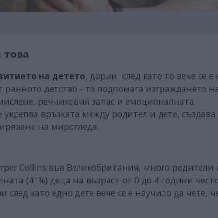
 това
витието на детето
, дории след като то вече се е
от ранното детство - то подпомага изграждането на
 мислене, речниковия запас и емоционалната
е укрепва връзката между родител и дете, създав
ширяване на мирогледа.
per Collins във Великобритания, много родители 
ината (41%) деца на възраст от 0 до 4 години чест
и след като едно дете вече се е научило да чете, 