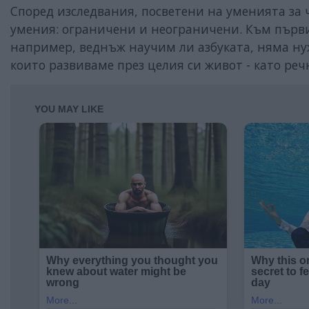
Според изследвания, посветени на уменията за ч
умения: ограничени и неограничени. Към първи
например, веднъж научим ли азбуката, няма ну
които развиваме през целия си живот - като речн