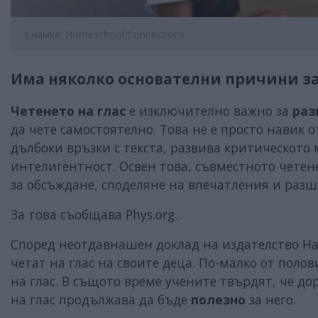
Снимка: Homeschool Connections
Има няколко основателни причини за
Четенето на глас
е изключително важно за
раз
да чете самостоятелно. Това не е просто навик 
дълбоки връзки с текста, развива критическото
интелигентност. Освен това, съвместното четен
за обсъждане, споделяне на впечатления и раз
За това съобщава Phys.org.
Според неотдавнашен доклад на издателство Har
четат на глас на своите деца. По-малко от полов
на глас. В същото време учените твърдят, че дор
на глас продължава да бъде
полезно
за него.