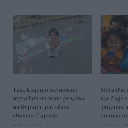
Там, където мечтите
Meta (Fac
тръгват на път: децата
ще бъде г
на Вършец рисуваха
защита н
своето бъдеще
социалн
02.08.2026 / 13:00
30.04.2026 / 21: