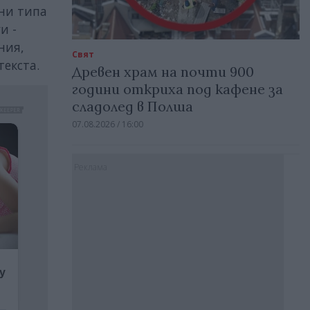
вни типа
и -
ния,
Свят
текста.
Древен храм на почти 900
години откриха под кафене за
сладолед в Полша
07.08.2026 / 16:00
Реклама