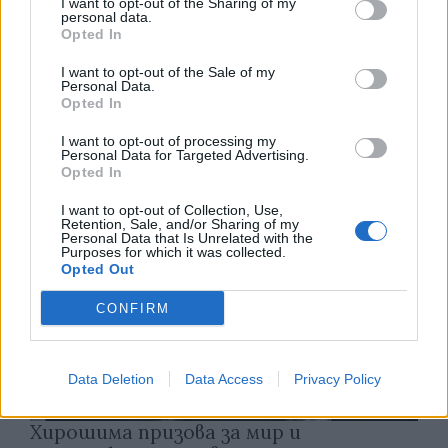
I want to opt-out of the Sharing of my
personal data.
Opted In
Франция ще забрани рекламните
обаждания без съгласието на
I want to opt-out of the Sale of my
абонатите от 11 август
Personal Data.
Opted In
07.08.2026 / 14:30
I want to opt-out of processing my
Personal Data for Targeted Advertising.
Opted In
I want to opt-out of Collection, Use,
Retention, Sale, and/or Sharing of my
Personal Data that Is Unrelated with the
Purposes for which it was collected.
Opted Out
CONFIRM
Data Deletion
Data Access
Privacy Policy
Хирошима призова за мир и