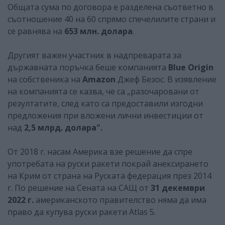
Общата сума по договора е разделена съответно в
съотношение 40 на 60 спрямо спечелилите страни и
се равнява на
653 млн. долара
.
Другият важен участник в надпреварата за
държавната поръчка беше компанията
Blue Origin
на собственика на
Amazon
Джеф Безос. В изявление
на компанията се казва, че са „разочаровани от
резултатите, след като са предоставили изгодни
предложения при вложени лични инвестиции от
над
2,5 млрд. долара".
От 2018 г. насам Америкa взе решение да спре
употребата на руски ракети покрай анексирането
на Крим от страна на Руската федерация през 2014
г. По решение на Сената на САЩ от
31 декември
2022 г.
американското правителство няма да има
право да купува руски ракети Atlas 5.