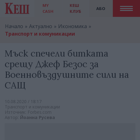
MY
КЕШ
АБО
CASH
КЛУБ
Начало
Актуално
Икономика
Транспорт и комуникации
Мъск спечели битката
срещу Джеф Безос за
Военновъздушните сили на
САЩ
10.08.2020 / 18:17
Транспорт и комуникации
Източник: Forbes.com
Автор:
Йоанна Русева