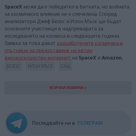
SpaceX
може да е победител в битката, но войната
за космическо влияние не е спечелена. Според
анализатори Джеф Безос и Илон Мъск ще бъдат
основните участници в надпреварата за
изследването на космоса в следващите години.
Заявка за това дават
разработените космически
спътници за предоставяне на евтин
високоскоростен интернет
на
SpaceX
и
Аmazon.
БЕЗОС
ИЛОН МЪСК
САЩ
ВСИЧКИ НОВИНИ »
Последвайте ни в
ТЕЛЕГРАМ