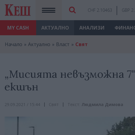
CHF 2.10463
GBP 2
MY
CASH
АКТУАЛНО
АНАЛИЗИ
ФИНАН
Начало
Актуално
Власт
Свят
„Мисията невъзможна 7" 
екшън
29.09.2021 / 15:44
Свят
Текст:
Людмила Димова