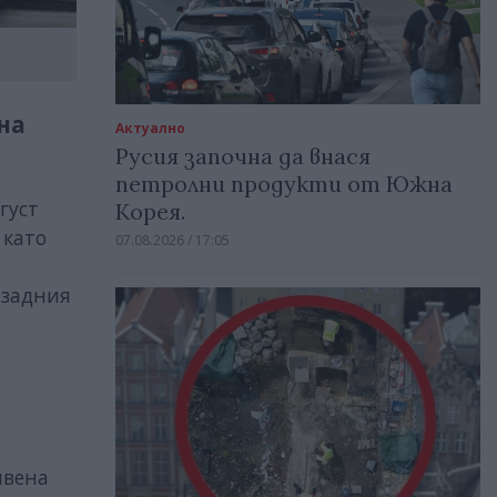
на
Актуално
Русия започна да внася
петролни продукти от Южна
густ
Корея.
 като
07.08.2026 / 17:05
 задния
ивена