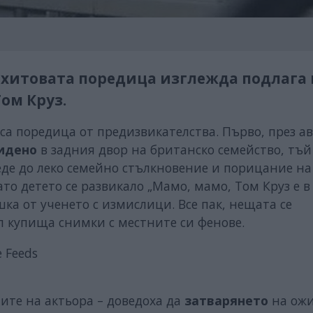
 хитовата поредица изглежда подлага 
ом Круз.
а поредица от предизвикателства. Първо, през ав
идено
в задния двор на британско семейство, тъй
веде до леко семейно стълкновение и порицание на
то детето се развикало „Мамо, мамо, Том Круз е в
ъшка от ученето с измислици. Все пак, нещата се
л купища снимки с местните си фенове.
мите на актьора – доведоха да
затварянето
на ож