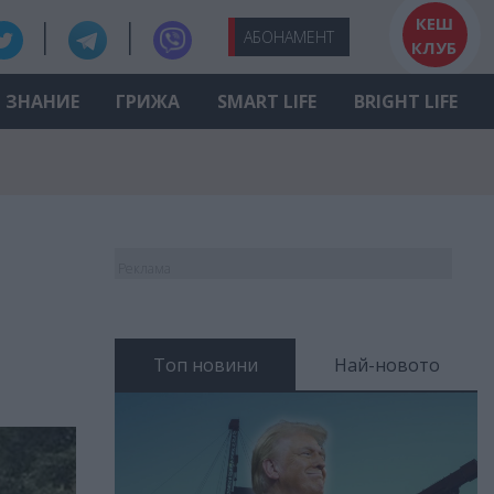
КЕШ
АБО
НАМЕНТ
КЛУБ
ЗНАНИЕ
ГРИЖА
SMART LIFE
BRIGHT LIFE
Реклама
Топ новини
Най-новото