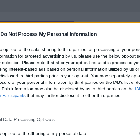
-
Do Not Process My Personal Information
 град Честърфийлд, графство Дарбишър, а едно от
to opt-out of the sale, sharing to third parties, or processing of your per
ило затворено до освобождаването на моста от
formation for targeted advertising by us, please use the below opt-out s
r selection. Please note that after your opt-out request is processed y
гантски камион. Явно, екипът на Том Круз не спод
eing interest-based ads based on personal information utilized by us or
кия недостиг на шофьори за тежкотоварни камион
disclosed to third parties prior to your opt-out. You may separately opt-
losure of your personal information by third parties on the IAB’s list of
. This information may also be disclosed by us to third parties on the
IA
боен блясък в очите, Том Круз изглежда уверен, ч
Participants
that may further disclose it to other third parties.
ви, че снимките на седмата част на хитовата поре
е му липсва оптимизъм, че ще се справи в срок, в
l Data Processing Opt Outs
продукцията
„все още не е извън релси”
и заедно с ф
o opt-out of the Sharing of my personal data.
 май 2022 г.