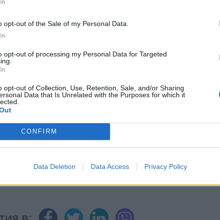
In
o opt-out of the Sale of my Personal Data.
In
to opt-out of processing my Personal Data for Targeted
ИЧКИ НОВИНИ »
ing.
In
o opt-out of Collection, Use, Retention, Sale, and/or Sharing
ersonal Data that Is Unrelated with the Purposes for which it
lected.
Out
М
Последвайте ни във
ВАЙ
CONFIRM
facebook
А
ВЪВ
Data Deletion
Data Access
Privacy Policy
тия в: