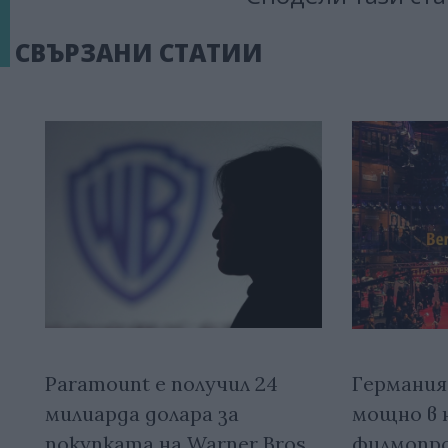
СВЪРЗАНИ СТАТИИ
Paramount е получил 24
Германия
милиарда долара за
мощно в 
покупката на Warner Bros.
филмопр