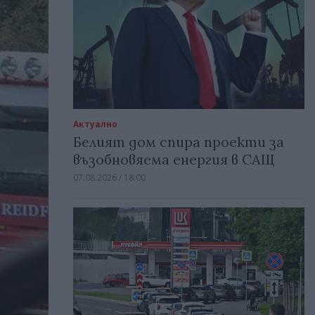
Актуално
Белият дом спира проекти за
възобновяема енергия в САЩ
07.08.2026 / 18:00