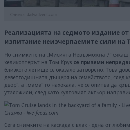
Снимка: dailyadvent.com
Реализацията на седмото издание от
изпитание неизчерпаемите сили на Т
Но снимките на „Мисията Невъзможна 7" сякаш с
хеликоптерът на Том Круз
се приземи непредв
близкото летище се оказало затворено. Това до
деветгодишната дъщеря на семейството, след ка
двор”, а „мама” го нахокала, че се опитва да кр
уталожили, след като култовият актьор направи
Снимка - live-feeds.com
Сега снимките на каскада с влак - една от люби