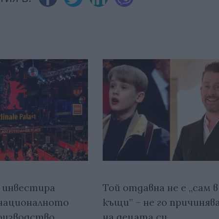
 инвестира
Той отдавна не е „сам в
националното
къщи” – не го причинява
оизводство
на децата си