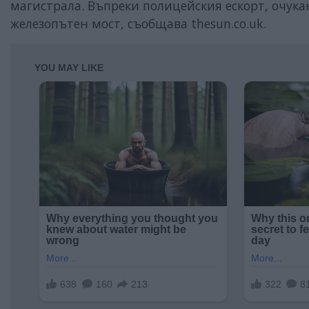
магистрала. Въпреки полицейския ескорт, очукан
железопътен мост, съобщава thesun.co.uk.