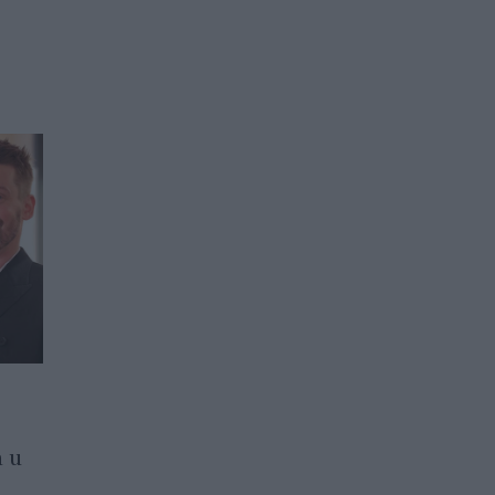
„Любовта е единственият
 и
смисъл на живота“:
историята на Брижит